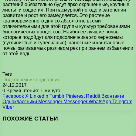
растений обязательно будут ярко окрашенные, крупные
листья и соцветия. При пасмурной погоде и затенении
развитие и рост его замедляется. Это растение
кратковременного дня со абсолютно всеми
отличительными для этой группы культур требованиями
биологических процессов. Наиболее лучшие почвы
которые подойдут для подсолнечника это черноземы
(суглинистые и супесчаные), наносные и каштановые
почвы заливаемых разливом рек при раннем избавлении
от этой воды.
Теги
Подсолнечник
подсолнух
24.12.2017
0
Время чтения: 1 минута
Facebook
X
LinkedIn
Tumblr
Pinterest
Reddit
Вконтакте
Одноклассники
Messenger
Messenger
WhatsApp
Telegram
Viber
ПОХОЖИЕ СТАТЬИ