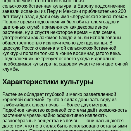
подсолнечник это относительно юная
сельскохозяйственная культура, в Европу подсолнечник
завезли испанцы из Перу и Мексики приблизительно 200
лет тому назад и дали ему имя «перуанская хризантема».
Первое время подсолнечник был обитателем садов и
цветочных клумб, применялся как декоративное
растение, ну а спустя некоторое время – для семян,
употребляли как лакомое блюдо и были использованы
общественностью исключительно для щелканья. В
царскую Россию семена этой сельскохозяйственной
культуры попали только в конце восемнадцатого века.
Подсолнечник не требует особого ухода и довольно
необходимая культура на садовом участке или цветочной
клумбе.
Характеристики культуры
Растение обладает глубокой и мелко разветвленной
корневой системой, ту что в силах добывать воду из
глубочайших слоев почвы — более двух метров.
Подобное качество корневой системы даёт возможность
растениям чрезвычайно эффективно извлекать
разнообразные вещества из почвы — они насыщаются
даже тем, что не в силах быть использовано остальными