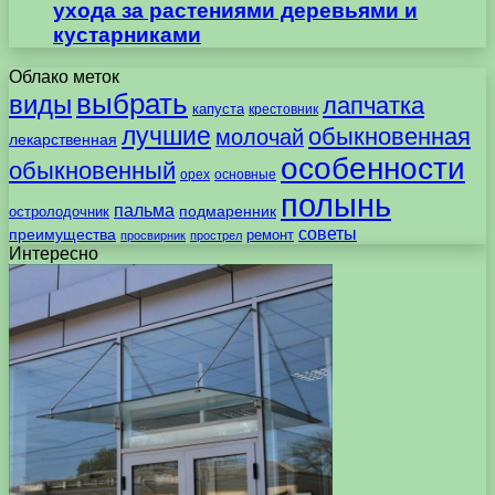
ухода за растениями деревьями и
кустарниками
Облако меток
выбрать
виды
лапчатка
капуста
крестовник
лучшие
обыкновенная
молочай
лекарственная
особенности
обыкновенный
орех
основные
полынь
пальма
подмаренник
остролодочник
советы
преимущества
ремонт
просвирник
прострел
Интересно