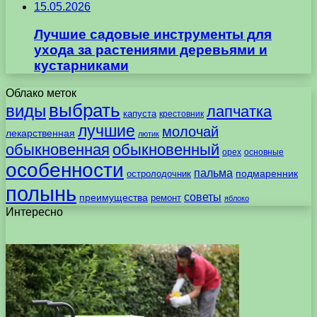
15.05.2026
Лучшие садовые инструменты для
ухода за растениями деревьями и
кустарниками
Облако меток
выбрать
виды
лапчатка
капуста
крестовник
лучшие
молочай
лекарственная
лютик
обыкновенная
обыкновенный
орех
основные
особенности
пальма
подмаренник
остролодочник
полынь
советы
преимущества
ремонт
яблоко
Интересно