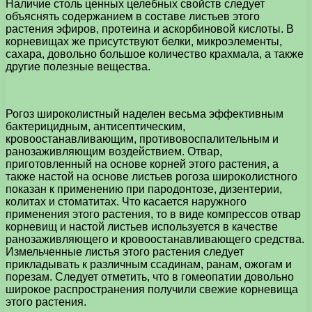
Наличие столь ценных целебных свойств следует
объяснять содержанием в составе листьев этого
растения эфиров, протеина и аскорбиновой кислоты. В
корневищах же присутствуют белки, микроэлементы,
сахара, довольно большое количество крахмала, а также
другие полезные вещества.
Рогоз широколистный наделен весьма эффективным
бактерицидным, антисептическим,
кровоостанавливающим, противовоспалительным и
ранозаживляющим воздействием. Отвар,
приготовленный на основе корней этого растения, а
также настой на основе листьев рогоза широколистного
показан к применению при пародонтозе, дизентерии,
колитах и стоматитах. Что касается наружного
применения этого растения, то в виде компрессов отвар
корневищ и настой листьев используется в качестве
ранозаживляющего и кровоостанавливающего средства.
Измельченные листья этого растения следует
прикладывать к различным ссадинам, ранам, ожогам и
порезам. Следует отметить, что в гомеопатии довольно
широкое распространения получили свежие корневища
этого растения.