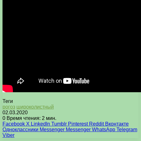
Теги
рогоз
широколистный
02.03.2020
0
Время чтения: 2 мин.
Facebook
X
LinkedIn
Tumblr
Pinterest
Reddit
Вконтакте
Одноклассники
Messenger
Messenger
WhatsApp
Telegram
Viber