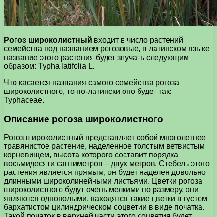
Рогоз широколистный
входит в число растений
семейства под названием рогозовые, в латинском языке
название этого растения будет звучать следующим
образом: Typha latifolia L.
Что касается названия самого семейства рогоза
широколистного, то по-латински оно будет так:
Typhaceae.
Описание рогоза широколистного
Рогоз широколистный представляет собой многолетнее
травянистое растение, наделенное толстым ветвистым
корневищем, высота которого составит порядка
восьмидесяти сантиметров – двух метров. Стебель этого
растения является прямым, он будет наделен довольно
длинными широколинейными листьями. Цветки рогоза
широколистного будут очень мелкими по размеру, они
являются однополыми, находятся такие цветки в густом
бархатистом цилиндрическом соцветии в виде початка.
Такой початок в верхней части этого соцветия будет