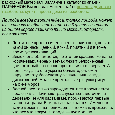
расходный материал. Заглянув в каталог компании
ПАРФЕНОН Вы всегда сможете найти
проекты домов из
газобетона, купить проект дома из газобетона
.
Природа всегда творит чудеса, только природа может
так красиво изобразить осень: все 3 цвета сочетать
на одном дереве так, что ты не можешь оторвать
глаз от него.
Летом: все просто сияет зеленью, один цвет, но зато
какой он насыщенный, яркий, приятный и в тоже
время успокаивающий.
Зимой: она обнажается, но это так красиво, когда на
коричневых, черных ветках лежит белоснежный
цвет, который на солнце просто сияет и сверкает. А
поля, когда-то они укрыты белым одеялом и
нарушает эту белоснежную гладь, лишь следы
диких зверей. А какие прекрасные рисунки рисует
на окне мороз.
Весной: все только зарождается, все просыпается
после зимы. Начинают распускаться листочки на
деревьях, земля растаивает, пробиваются первые
заростки травы. Все только начинается. Именно в
такие моменты ты понимаешь, что жизнь прекрасна,
что все что вокруг, в городе — пустяки, по