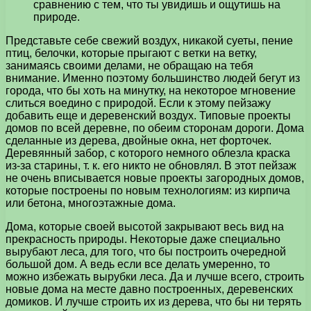
сравнению с тем, что ты увидишь и ощутишь на
природе.
Представьте себе свежий воздух, никакой суеты, пение
птиц, белочки, которые прыгают с ветки на ветку,
занимаясь своими делами, не обращаю на тебя
внимание. Именно поэтому большинство людей бегут из
города, что бы хоть на минутку, на некоторое мгновение
слиться воедино с природой. Если к этому пейзажу
добавить еще и деревенский воздух. Типовые проекты
домов по всей деревне, по обеим сторонам дороги. Дома
сделанные из дерева, двойные окна, нет форточек.
Деревянный забор, с которого немного облезла краска
из-за старины, т. к. его никто не обновлял. В этот пейзаж
не очень вписывается новые проекты загородных домов,
которые построены по новым технологиям: из кирпича
или бетона, многоэтажные дома.
Дома, которые своей высотой закрывают весь вид на
прекрасность природы. Некоторые даже специально
вырубают леса, для того, что бы построить очередной
большой дом. А ведь если все делать умеренно, то
можно избежать вырубки леса. Да и лучше всего, строить
новые дома на месте давно построенных, деревенских
домиков. И лучше строить их из дерева, что бы ни терять