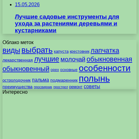
15.05.2026
Лучшие садовые инструменты для
ухода за растениями деревьями и
кустарниками
Облако меток
выбрать
виды
лапчатка
капуста
крестовник
лучшие
обыкновенная
молочай
лекарственная
особенности
обыкновенный
орех
основные
полынь
пальма
подмаренник
остролодочник
советы
преимущества
ремонт
просвирник
прострел
Интересно