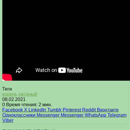
Теги
корень
овсяный
08.02.2021
0
Время чтения: 2 мин.
Facebook
X
LinkedIn
Tumblr
Pinterest
Reddit
Вконтакте
Одноклассники
Messenger
Messenger
WhatsApp
Telegram
Viber