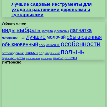
Лучшие садовые инструменты для
ухода за растениями деревьями и
кустарниками
Облако меток
выбрать
виды
лапчатка
капуста
крестовник
лучшие
обыкновенная
молочай
лекарственная
особенности
обыкновенный
орех
основные
полынь
пальма
подмаренник
остролодочник
советы
преимущества
ремонт
просвирник
прострел
Интересно