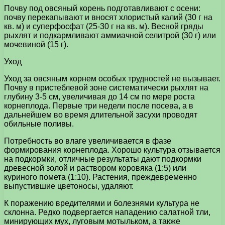
Почву под овсяный корень подготавливают с осени:
почву перекапывают и вносят хлористый калий (30 г на
кв. м) и суперфосфат (25-30 г на кв. м). Весной гряды
рыхлят и подкармливают аммиачной селитрой (30 г) или
мочевиной (15 г).
Уход
Уход за овсяным корнем особых трудностей не вызывает.
Почву в пристеблевой зоне систематически рыхлят на
глубину 3-5 см, увеличивая до 14 см по мере роста
корнеплода. Первые три недели после посева, а в
дальнейшем во время длительной засухи проводят
обильные поливы.
Потребность во влаге увеличивается в фазе
формирования корнеплода. Хорошо культура отзывается
на подкормки, отличные результаты дают подкормки
древесной золой и раствором коровяка (1:5) или
куриного помета (1:10). Растения, преждевременно
выпустившие цветоносы, удаляют.
К поражению вредителями и болезнями культура не
склонна. Редко подвергается нападению салатной тли,
минирующих мух, луговым мотыльком, а также