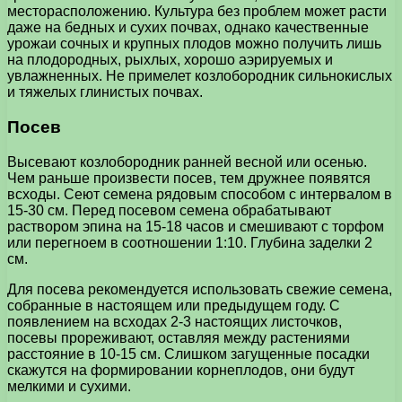
месторасположению. Культура без проблем может расти
даже на бедных и сухих почвах, однако качественные
урожаи сочных и крупных плодов можно получить лишь
на плодородных, рыхлых, хорошо аэрируемых и
увлажненных. Не примелет козлобородник сильнокислых
и тяжелых глинистых почвах.
Посев
Высевают козлобородник ранней весной или осенью.
Чем раньше произвести посев, тем дружнее появятся
всходы. Сеют семена рядовым способом с интервалом в
15-30 см. Перед посевом семена обрабатывают
раствором эпина на 15-18 часов и смешивают с торфом
или перегноем в соотношении 1:10. Глубина заделки 2
см.
Для посева рекомендуется использовать свежие семена,
собранные в настоящем или предыдущем году. С
появлением на всходах 2-3 настоящих листочков,
посевы прореживают, оставляя между растениями
расстояние в 10-15 см. Слишком загущенные посадки
скажутся на формировании корнеплодов, они будут
мелкими и сухими.