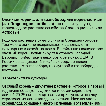
Овсяный корень, или козлобородник пореелистный
(лат. Tragopogon porrifolius)
– овощная культура;
корнеплодное растение семейства Сложноцветные, или
Астровые.
Родиной растения принято считать Средиземноморье.
Там же его активно возделывают и используют в
кулинарных и лечебных целях. В небольших количествах
овсяный корень культивируют в странах Западной
Европы, Прибалтике и некоторых регионах США. В
России выращивают ближайших родственников
растения – это козлобородник луговой и козлобородник
восточный.
Характеристика культуры
Овсяный корень – двулетнее растение, которое в первый
год жизни образует гладкий конический корнеплод
длиной 20-25 см со сладковатым привкусом и розетку
серо-зеленых ланцетовидных листьев. Нижняя часть
корнеплода оснащена многочисленными ответвлениями,