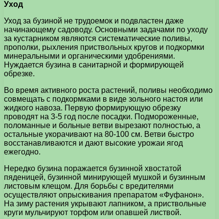
Уход
Уход за бузиной не трудоемок и подвластен даже
начинающему садоводу. Основными задачами по уходу
за кустарником являются систематические поливы,
прополки, рыхления приствольных кругов и подкормки
минеральными и органическими удобрениями.
Нуждается бузина в санитарной и формирующей
обрезке.
Во время активного роста растений, поливы необходимо
совмещать с подкормками в виде зольного настоя или
жидкого навоза. Первую формирующую обрезку
проводят на 3-5 год после посадки. Подмороженные,
поломанные и больные ветви вырезают полностью, а
остальные укорачивают на 80-100 см. Ветви быстро
восстанавливаются и дают высокие урожаи ягод
ежегодно.
Нередко бузина поражается бузинной хвостатой
пяденицей, бузинной минирующей мушкой и бузинным
листовым клещом. Для борьбы с вредителями
осуществляют опрыскивания препаратом «Фуфанон».
На зиму растения укрывают лапником, а приствольные
круги мульчируют торфом или опавшей листвой.