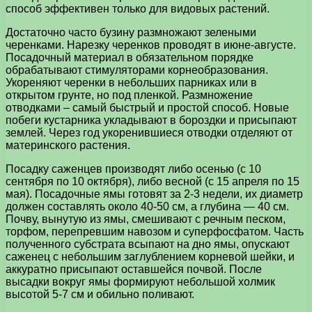
способ эффективен только для видовых растений.
Достаточно часто бузину размножают зелеными
черенками. Нарезку черенков проводят в июне-августе.
Посадочный материал в обязательном порядке
обрабатывают стимуляторами корнеобразования.
Укореняют черенки в небольших парниках или в
открытом грунте, но под пленкой. Размножение
отводками – самый быстрый и простой способ. Новые
побеги кустарника укладывают в бороздки и присыпают
землей. Через год укоренившиеся отводки отделяют от
материнского растения.
Посадку саженцев производят либо осенью (с 10
сентября по 10 октября), либо весной (с 15 апреля по 15
мая). Посадочные ямы готовят за 2-3 недели, их диаметр
должен составлять около 40-50 см, а глубина — 40 см.
Почву, вынутую из ямы, смешивают с речным песком,
торфом, перепревшим навозом и суперфосфатом. Часть
полученного субстрата всыпают на дно ямы, опускают
саженец с небольшим заглублением корневой шейки, и
аккуратно присыпают оставшейся почвой. После
высадки вокруг ямы формируют небольшой холмик
высотой 5-7 см и обильно поливают.