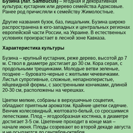
Бузина (лат. Sambucus)
– ягодная и декоративная
культура; кустарник или дерево семейства Адоксовые.
Ранее род причисляли к семейству Жимолостные.
Другие названия бузок, баз, пищальник. Бузина широко
распространена в юго-западных и центральных регионах
европейской части России, на Украине. В естественных
условиях произрастает в лесной зоне Кавказа.
Характеристика культуры
Бузина – крупный кустарник, реже дерево, высотой до 7
м. Ствол в диаметре достигает до 30 см. Кора серая, с
продольными трещинками. Молодые ветви зеленые,
позднее – буровато-черные с желтыми чечевичками.
Листья супротивные, сложные, непарноперистые,
яйцевидной формы, с заостренными кончиками, длиной
20-30 см, расположены на черешках.
Цветки мелкие, собраны в верхушечные соцветия,
обладают приятным ароматом. Крайние цветки сидячие.
Венчик колесовидный, желтовато-белый, со сросшимися
лепестками. Плод – ягодообразная костянка, в диаметре
достигает 3-5 см. Цветение проходит в конце мая –
начале июня. Плоды созревают во второй декаде августа
и не осыпаются до сентября-октября.