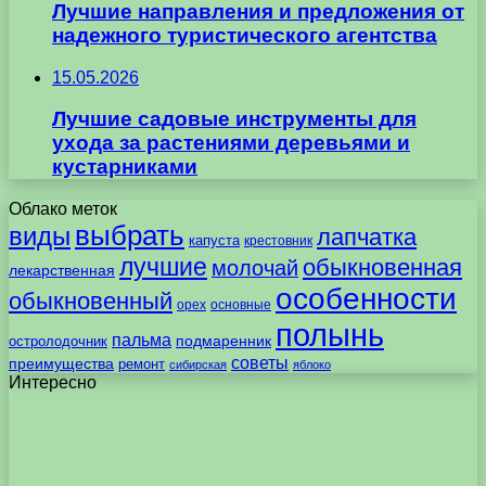
Лучшие направления и предложения от
надежного туристического агентства
15.05.2026
Лучшие садовые инструменты для
ухода за растениями деревьями и
кустарниками
Облако меток
выбрать
виды
лапчатка
капуста
крестовник
лучшие
обыкновенная
молочай
лекарственная
особенности
обыкновенный
орех
основные
полынь
пальма
подмаренник
остролодочник
советы
преимущества
ремонт
сибирская
яблоко
Интересно