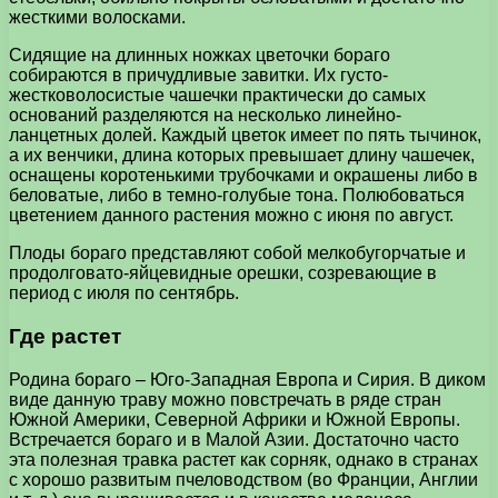
жесткими волосками.
Сидящие на длинных ножках цветочки бораго
собираются в причудливые завитки. Их густо-
жестковолосистые чашечки практически до самых
оснований разделяются на несколько линейно-
ланцетных долей. Каждый цветок имеет по пять тычинок,
а их венчики, длина которых превышает длину чашечек,
оснащены коротенькими трубочками и окрашены либо в
беловатые, либо в темно-голубые тона. Полюбоваться
цветением данного растения можно с июня по август.
Плоды бораго представляют собой мелкобугорчатые и
продолговато-яйцевидные орешки, созревающие в
период с июля по сентябрь.
Где растет
Родина бораго – Юго-Западная Европа и Сирия. В диком
виде данную траву можно повстречать в ряде стран
Южной Америки, Северной Африки и Южной Европы.
Встречается бораго и в Малой Азии. Достаточно часто
эта полезная травка растет как сорняк, однако в странах
с хорошо развитым пчеловодством (во Франции, Англии