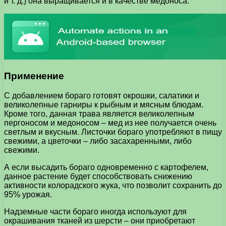
и т. д.) она выращивается и в качестве медоноса.
Применение
С добавлением бораго готовят окрошки, салатики и
великолепные гарниры к рыбным и мясным блюдам.
Кроме того, данная трава является великолепным
пергоносом и медоносом – мед из нее получается очень
светлым и вкусным. Листочки бораго употребляют в пищу
свежими, а цветочки – либо засахаренными, либо
свежими.
А если высадить бораго одновременно с картофелем,
данное растение будет способствовать снижению
активности колорадского жука, что позволит сохранить до
95% урожая.
Надземные части бораго иногда используют для
окрашивания тканей из шерсти – они приобретают