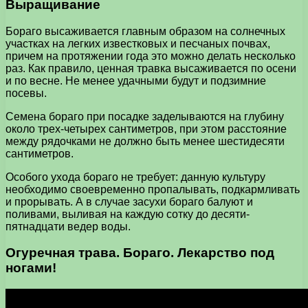
Выращивание
Бораго высаживается главным образом на солнечных
участках на легких известковых и песчаных почвах,
причем на протяжении года это можно делать несколько
раз. Как правило, ценная травка высаживается по осени
и по весне. Не менее удачными будут и подзимние
посевы.
Семена бораго при посадке заделываются на глубину
около трех-четырех сантиметров, при этом расстояние
между рядочками не должно быть менее шестидесяти
сантиметров.
Особого ухода бораго не требует: данную культуру
необходимо своевременно пропалывать, подкармливать
и прорывать. А в случае засухи бораго балуют и
поливами, выливая на каждую сотку до десяти-
пятнадцати ведер воды.
Огуречная трава. Бораго. Лекарство под
ногами!