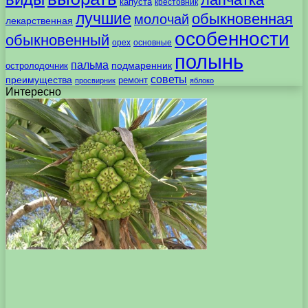
капуста
крестовник
лучшие
обыкновенная
молочай
лекарственная
особенности
обыкновенный
орех
основные
полынь
пальма
подмаренник
остролодочник
советы
преимущества
ремонт
просвирник
яблоко
Интересно