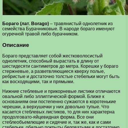
Бораго (лат. Borago)
– травянистый однолетник из
семейства Бурачниковые. В народе бораго именуют
огуречной травой либо бурачником.
Описание
Бораго представляет собой жестковолосистый
однолетник, способный вырастать в длину от
шестидесяти сантиметров до метра. Корешки у бораго
стержневые, а разветвляющиеся кверху полые,
ребристые и достаточно толстые стебельки могут быть
как восходящими, так и прямыми.
Нижние стеблевые и прикорневые листики отличаются
овальной либо эллиптической формой. Ближе к
основаниям они постепенно сужаются в коротенькие
черешки, а верхушечки у них довольно тупые. Что
касается стеблевых листиков, то для них характерна
продолговато-яйцевидная форма. Все они
стеблеобъемлющие и сидячие и, так же, как и сами
стебельки, обильно покрыты беловатыми и достаточно