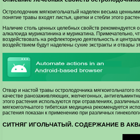
Остролодочник мягкоигольчатый наделен весьма ценными ц
понятие травы входят листья, цветки и стебли этого расте
Наличие столь ценных целебных свойств рекомендуется о
алкалоида мурикатинина и мурикатина. Примечательно, ч
воздействовать на рефлекторную деятельность и централь
воздействием будут наделены сухие экстракты и отвары эт
Отвар и настой травы остролодочника мягкоигольчатого 
качестве ранозаживляющих, желчегонных, антигельминтны
этого растения используются при отравлениях, различны
мягкоиголчьатого тибетская медицина рекомендуется испол
растения показан к применению при различных гинеколог
СИТНЯГ ИГОЛЬЧАТЫЙ. СОДЕРЖАНИЕ В АК