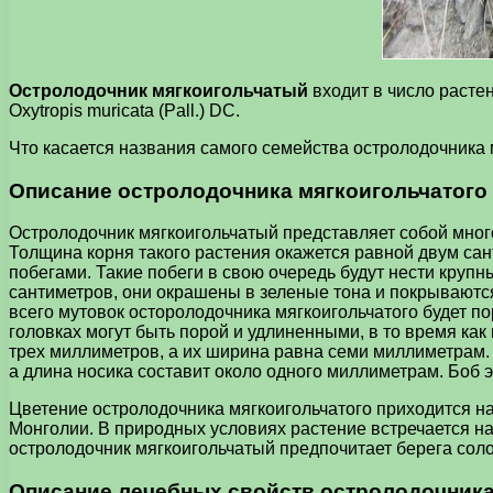
Остролодочник мягкоигольчатый
входит в число расте
Oxytropis muricata (Pall.) DC.
Что касается названия самого семейства остролодочника мя
Описание остролодочника мягкоигольчатого
Остролодочник мягкоигольчатый представляет собой много
Толщина корня такого растения окажется равной двум са
побегами. Такие побеги в свою очередь будут нести крупн
сантиметров, они окрашены в зеленые тона и покрываются
всего мутовок осторолодочника мягкоигольчатого будет п
головках могут быть порой и удлиненными, в то время как
трех миллиметров, а их ширина равна семи миллиметрам. 
а длина носика составит около одного миллиметрам. Боб 
Цветение остролодочника мягкоигольчатого приходится на
Монголии. В природных условиях растение встречается н
остролодочник мягкоигольчатый предпочитает берега соло
Описание лечебных свойств остролодочника