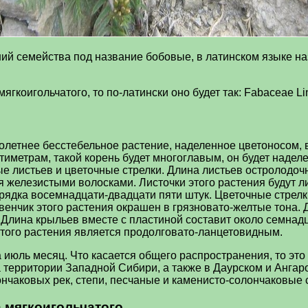
ний семейства под название бобовые, в латинском языке на
гкоигольчатого, то по-латински оно будет так: Fabaceae Lin
летнее бесстебельное растение, наделенное цветоносом, в
нтиметрам, такой корень будет многоглавым, он будет над
ые листьев и цветочные стрелки. Длина листьев остролодоч
 железистыми волосками. Листочки этого растения будут л
орядка восемнадцати-двадцати пяти штук. Цветочные стрелк
 венчик этого растения окрашен в грязновато-желтые тона.
Длина крыльев вместе с пластиной составит около семнадц
этого растения является продолговато-ланцетовидным.
 июль месяц. Что касается общего распространения, то это
а территории Западной Сибири, а также в Даурском и Анга
нчаковых рек, степи, песчаные и каменисто-солончаковые 
 мягкоигольчатого