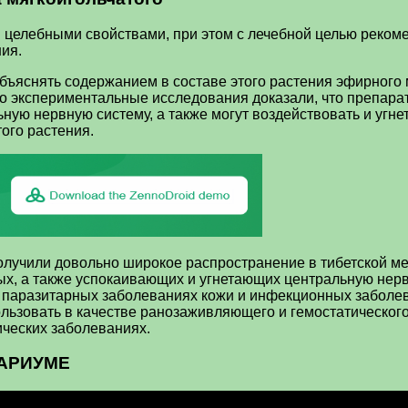
елебными свойствами, при этом с лечебной целью рекоменд
ния.
бъяснять содержанием в составе этого растения эфирного 
то экспериментальные исследования доказали, что препара
ную нервную систему, а также могут воздействовать и угн
ого растения.
получили довольно широкое распространение в тибетской м
х, а также успокаивающих и угнетающих центральную нервн
х паразитарных заболеваниях кожи и инфекционных заболев
ьзовать в качестве ранозаживляющего и гемостатического с
ических заболеваниях.
ВАРИУМЕ