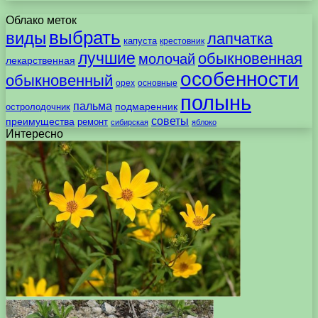
Облако меток
выбрать
виды
лапчатка
капуста
крестовник
лучшие
обыкновенная
молочай
лекарственная
особенности
обыкновенный
орех
основные
полынь
пальма
подмаренник
остролодочник
советы
преимущества
ремонт
сибирская
яблоко
Интересно