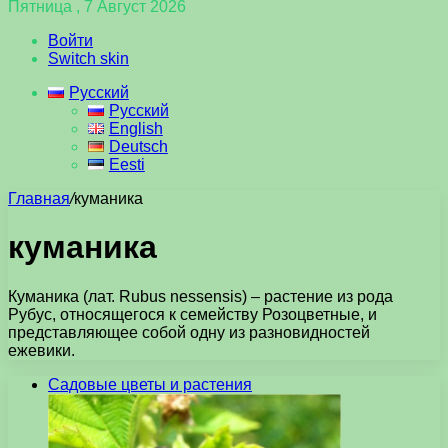
Пятница , 7 Август 2026
Войти
Switch skin
Русский
Русский
English
Deutsch
Eesti
Главная
/
куманика
куманика
Куманика (лат. Rubus nessensis) – растение из рода
Рубус, относящегося к семейству Розоцветные, и
представляющее собой одну из разновидностей
ежевики.
Садовые цветы и растения