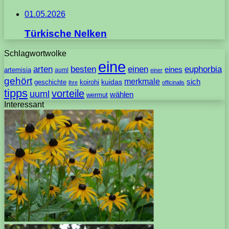
01.05.2026
Türkische Nelken
Schlagwortwolke
eine
arten
besten
einen
euphorbia
eines
artemisia
auml
einer
gehört
merkmale
sich
geschichte
koirohi
kuidas
ihre
officinalis
tipps
vorteile
uuml
wählen
wermut
Interessant