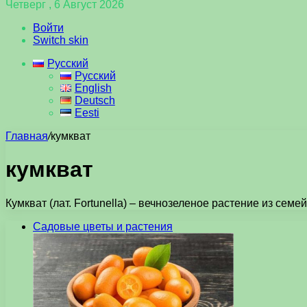
Четверг , 6 Август 2026
Войти
Switch skin
Русский
Русский
English
Deutsch
Eesti
Главная
/
кумкват
кумкват
Кумкват (лат. Fortunella) – вечнозеленое растение из семе
Садовые цветы и растения