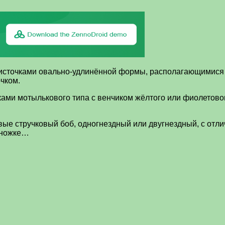
источками овально-удлинённой формы, располагающимися
чком.
ами мотылькового типа с венчиком жёлтого или фиолетовог
ые стручковый боб, одногнездный или двугнездный, с отл
й ножке…