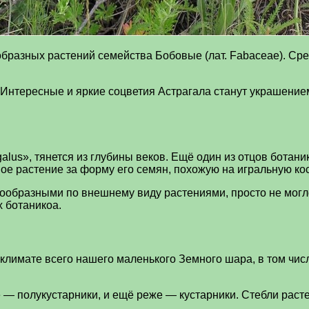
разных растений семейства Бобовые (лат. Fabaceae). Сре
Интересные и яркие соцветия Астрагала станут украшение
alus», тянется из глубины веков. Ещё один из отцов ботани
вое растение за форму его семян, похожую на игральную ко
нообразными по внешнему виду растениями, просто не мог
 ботаникоа.
климате всего нашего маленького Земного шара, в том чис
 — полукустарники, и ещё реже — кустарники. Стебли раст