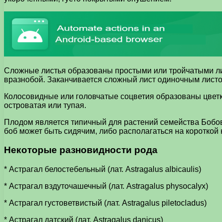
Сложные листья образованы простыми или тройчатыми л
вразнобой. Заканчивается сложный лист одиночным листо
Колосовидные или головчатые соцветия образованы цветк
островатая или тупая.
Плодом является типичный для растений семейства Бобов
боб может быть сидячим, либо располагаться на коротко
Некоторые разновидности рода
* Астрагал белостебельный (лат. Astragalus albicaulis)
* Астрагал вздуточашечный (лат. Astragalus physocalyx)
* Астрагал густоветвистый (лат. Astragalus piletocladus)
* Астрагал датский (лат. Astragalus danicus)