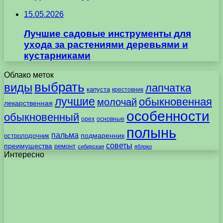
15.05.2026
Лучшие садовые инструменты для
ухода за растениями деревьями и
кустарниками
Облако меток
выбрать
виды
лапчатка
капуста
крестовник
лучшие
обыкновенная
молочай
лекарственная
особенности
обыкновенный
орех
основные
полынь
пальма
подмаренник
остролодочник
советы
преимущества
ремонт
сибирская
яблоко
Интересно