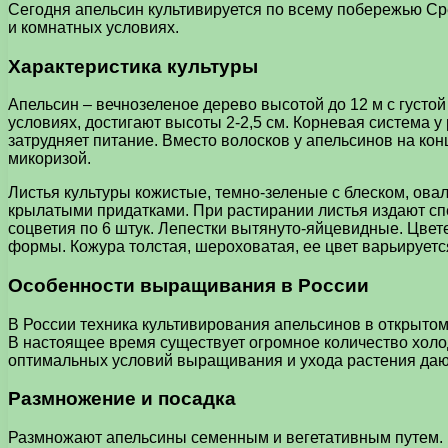
Сегодня апельсин культивируется по всему побережью С
и комнатных условиях.
Характеристика культуры
Апельсин – вечнозеленое дерево высотой до 12 м с гус
условиях, достигают высоты 2-2,5 см. Корневая система у
затрудняет питание. Вместо волосков у апельсинов на к
микоризой.
Листья культуры кожистые, темно-зеленые с блеском, ов
крылатыми придатками. При растирании листья издают сп
соцветия по 6 штук. Лепестки вытянуто-яйцевидные. Цвете
формы. Кожура толстая, шероховатая, ее цвет варьируется
Особенности выращивания в России
В России техника культивирования апельсинов в открыто
В настоящее время существует огромное количество холо
оптимальных условий выращивания и ухода растения даю
Размножение и посадка
Размножают апельсины семенным и вегетативным путем. П