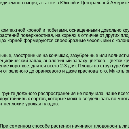
редиземного моря, а также в Южной и Центральной Америк
той компактной кроной и побегами, оснащенными довольно
 растений поверхностная, на корнях в отличие от других пл
онцах корней формируются своеобразные чехольчики с коло
альные, заостренные на кончиках, зазубренные или волнис
ецифический запах, аналогичный запаху цветков. Цветки к
ние короткое, длится всего 2-3 дня. Плоды по структуре бл
 от зеленого до оранжевого и даже красноватого. Мякоть ры
м грунте должного распространения не получила, чаще все
доустойчивых сортов, которые можно возделывать во мног
т неплохие урожаи плодов.
ри семенном способе растения начинают плодоносить лишь