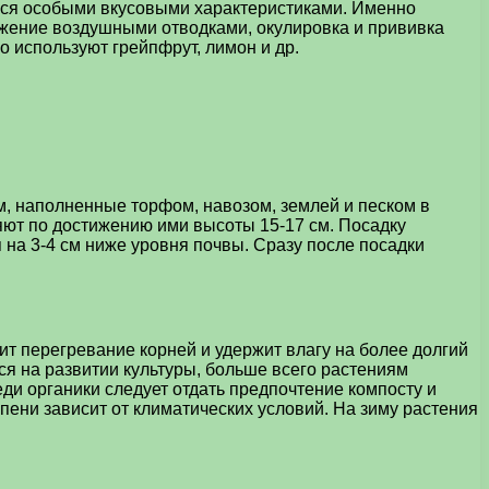
еся особыми вкусовыми характеристиками. Именно
жение воздушными отводками, окулировка и прививка
о используют грейпфрут, лимон и др.
м, наполненные торфом, навозом, землей и песком в
ляют по достижению ими высоты 15-17 см. Посадку
на 3-4 см ниже уровня почвы. Сразу после посадки
ит перегревание корней и удержит влагу на более долгий
я на развитии культуры, больше всего растениям
и органики следует отдать предпочтение компосту и
ени зависит от климатических условий. На зиму растения