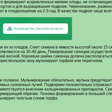
асто формируют искривленные мелкие плоды, не отличающи
сортов и для выращивания подвоев. Черенкование, размно
т в плодоношение на 2-3 год. В качестве подвоя чаще всег
я их из плодов. Сеют семена в емкости высотой около 15 с
ы появляются на 30-40 день. Пикирование сеянцев осуществ
ей весной. Корневая шейка саженца должна располагаться 
 приствольную зону мульчируют торфом или перегноем.
и поливах. Мульчирование обязательно, мульча предотврат
ямых солнечных лучей. Подкормки положительно отражаютс
иветствуется внесение кальцинированных препаратов. Сред
ормирующей обрезки. Техника формирования в большей степ
льчируют толстым слоем торфа.