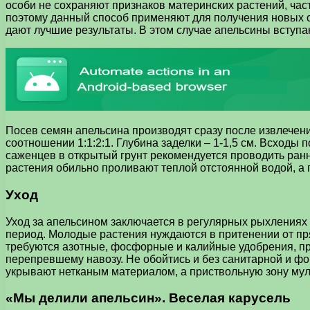
особи не сохраняют признаков материнских растений, ч
поэтому данный способ применяют для получения новых 
дают лучшие результаты. В этом случае апельсины вступаю
Посев семян апельсина производят сразу после извлечени
соотношении 1:1:2:1. Глубина заделки – 1-1,5 см. Всход
саженцев в открытый грунт рекомендуется проводить ранн
растения обильно проливают теплой отстоянной водой, а
Уход
Уход за апельсином заключается в регулярных рыхлениях 
период. Молодые растения нуждаются в притенении от пр
требуются азотные, фосфорные и калийные удобрения, пр
перепревшему навозу. Не обойтись и без санитарной и ф
укрывают нетканым материалом, а приствольную зону му
«Мы делили апельсин». Веселая карусель