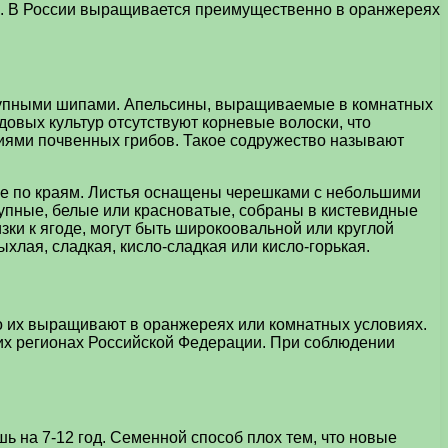
е. В России выращивается преимущественно в оранжереях
 крупными шипами. Апельсины, выращиваемые в комнатных
одовых культур отсутствуют корневые волоски, что
ниями почвенных грибов. Такое содружество называют
тые по краям. Листья оснащены черешками с небольшими
рупные, белые или красноватые, собраны в кистевидные
изки к ягоде, могут быть широкоовальной или круглой
хлая, сладкая, кисло-сладкая или кисло-горькая.
го их выращивают в оранжереях или комнатных условиях.
их регионах Российской Федерации. При соблюдении
 на 7-12 год. Семенной способ плох тем, что новые