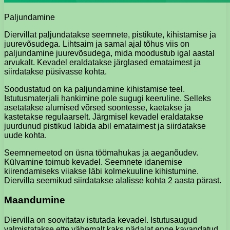
Paljundamine
Diervillat paljundatakse seemnete, pistikute, kihistamise ja
juurevõsudega. Lihtsaim ja samal ajal tõhus viis on
paljundamine juurevõsudega, mida moodustub igal aastal
arvukalt. Kevadel eraldatakse järglased emataimest ja
siirdatakse püsivasse kohta.
Soodustatud on ka paljundamine kihistamise teel.
Istutusmaterjali hankimine pole sugugi keeruline. Selleks
asetatakse alumised võrsed soontesse, kaetakse ja
kastetakse regulaarselt. Järgmisel kevadel eraldatakse
juurdunud pistikud labida abil emataimest ja siirdatakse
uude kohta.
Seemnemeetod on üsna töömahukas ja aeganõudev.
Külvamine toimub kevadel. Seemnete idanemise
kiirendamiseks viiakse läbi kolmekuuline kihistumine.
Diervilla seemikud siirdatakse alalisse kohta 2 aasta pärast.
Maandumine
Diervilla on soovitatav istutada kevadel. Istutusaugud
valmistatakse ette vähemalt kaks nädalat enne kavandatud