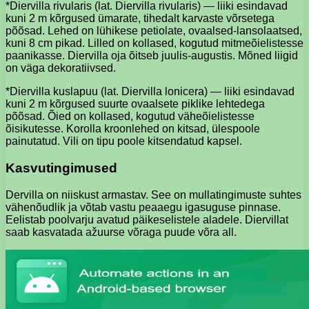
*Diervilla rivularis (lat. Diervilla rivularis) — liiki esindavad
kuni 2 m kõrgused ümarate, tihedalt karvaste võrsetega
põõsad. Lehed on lühikese petiolate, ovaalsed-lansolaatsed,
kuni 8 cm pikad. Lilled on kollased, kogutud mitmeõielistesse
paanikasse. Diervilla oja õitseb juulis-augustis. Mõned liigid
on väga dekoratiivsed.
*Diervilla kuslapuu (lat. Diervilla lonicera) — liiki esindavad
kuni 2 m kõrgused suurte ovaalsete piklike lehtedega
põõsad. Õied on kollased, kogutud väheõielistesse
õisikutesse. Korolla kroonlehed on kitsad, ülespoole
painutatud. Vili on tipu poole kitsendatud kapsel.
Kasvutingimused
Dervilla on niiskust armastav. See on mullatingimuste suhtes
vähenõudlik ja võtab vastu peaaegu igasuguse pinnase.
Eelistab poolvarju avatud päikeselistele aladele. Diervillat
saab kasvatada ažuurse võraga puude võra all.