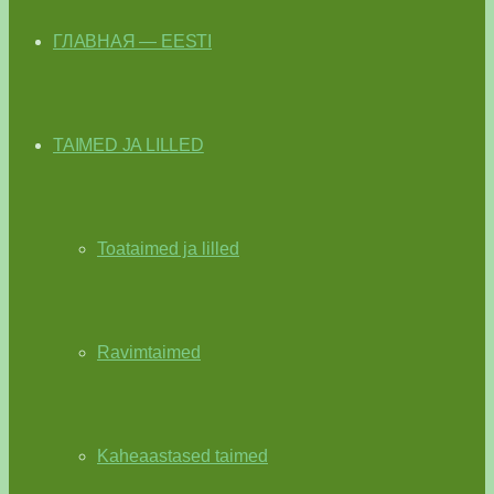
ГЛАВНАЯ — EESTI
TAIMED JA LILLED
Toataimed ja lilled
Ravimtaimed
Kaheaastased taimed