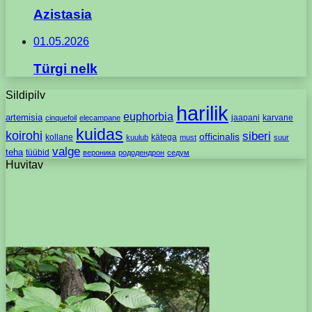
Azistasia
01.05.2026
Türgi nelk
Sildipilv
harilik
euphorbia
artemisia
jaapani
karvane
cinquefoil
elecampane
kuidas
koirohi
siberi
officinalis
kollane
kätega
kuulub
must
suur
valge
teha
tüübid
вероника
рододендрон
седум
Huvitav