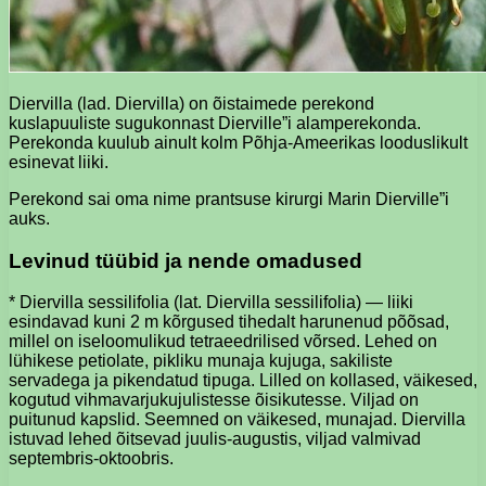
Diervilla (lad. Diervilla) on õistaimede perekond
kuslapuuliste sugukonnast Dierville”i alamperekonda.
Perekonda kuulub ainult kolm Põhja-Ameerikas looduslikult
esinevat liiki.
Perekond sai oma nime prantsuse kirurgi Marin Dierville”i
auks.
Levinud tüübid ja nende omadused
* Diervilla sessilifolia (lat. Diervilla sessilifolia) — liiki
esindavad kuni 2 m kõrgused tihedalt harunenud põõsad,
millel on iseloomulikud tetraeedrilised võrsed. Lehed on
lühikese petiolate, pikliku munaja kujuga, sakiliste
servadega ja pikendatud tipuga. Lilled on kollased, väikesed,
kogutud vihmavarjukujulistesse õisikutesse. Viljad on
puitunud kapslid. Seemned on väikesed, munajad. Diervilla
istuvad lehed õitsevad juulis-augustis, viljad valmivad
septembris-oktoobris.