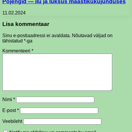
Pojengid — ilu ja luksus maastikukujunduses
11.02.2024
Lisa kommentaar
Sinu e-postiaadressi ei avaldata.
Nõutavad väljad on
tähistatud
*
-ga
Kommenteeri
*
Nimi
*
E-post
*
Veebileht