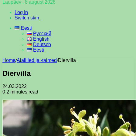
Laupäev , 8 august 2026
Log In
Switch skin
Eesti
Русский
English
Deutsch
Eesti
Home
/
Aialilled ja -taimed
/
Diervilla
Diervilla
24.03.2022
0
2 minutes read