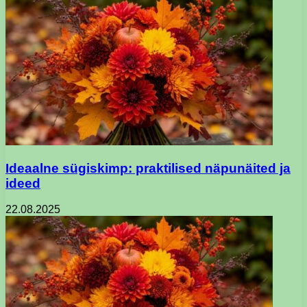
Ideaalne sügiskimp: praktilised näpunäited ja
ideed
22.08.2025