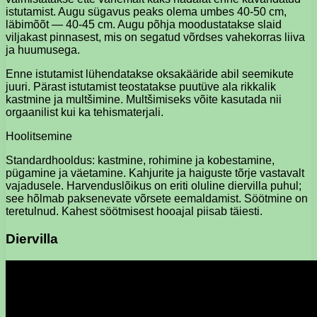
istutamist. Augu sügavus peaks olema umbes 40-50 cm,
läbimõõt — 40-45 cm. Augu põhja moodustatakse slaid
viljakast pinnasest, mis on segatud võrdses vahekorras liiva
ja huumusega.
Enne istutamist lühendatakse oksakääride abil seemikute
juuri. Pärast istutamist teostatakse puutüve ala rikkalik
kastmine ja multšimine. Multšimiseks võite kasutada nii
orgaanilist kui ka tehismaterjali.
Hoolitsemine
Standardhooldus: kastmine, rohimine ja kobestamine,
pügamine ja väetamine. Kahjurite ja haiguste tõrje vastavalt
vajadusele. Harvenduslõikus on eriti oluline diervilla puhul;
see hõlmab paksenevate võrsete eemaldamist. Söötmine on
teretulnud. Kahest söötmisest hooajal piisab täiesti.
Diervilla