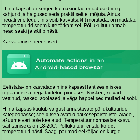
Hiina kapsal on kõrged külmakindlad omadused ning
kahjurid ja haigused seda praktiliselt ei mõjuta. Ainus
negatiivne tegur, mis võib kasvutsüklit mõjutada, on madalad
temperatuurid seemikute tärkamisel. Põllukultuur annab
head saaki ja säilib hästi.
Kasvatamise peensused
Eelistatav on kasvatada hiina kapsast lahtises niiskes
orgaanilise ainega täidetud pinnases. Niisked, kuivad,
vettinud, rasked, soolased ja väga happelised mullad ei sobi.
Hiina kapsas kuulub valgust armastavate põllukultuuride
kategooriasse; see õitseb avatud päikesepaistelistel aladel,
ažuurne vari pole keelatud. Temperatuur normaalse kasvu
säilitamiseks on 18-20C. Põllukultuur ei talu kõrget
temperatuuri hästi. Saagi parimad eelkäijad on kurgid.