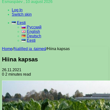
Esmaspäev , 10 august 2026
Log In
Switch skin
Eesti
Русский
English
Deutsch
Eesti
Home
/
Aialilled ja -taimed
/
Hiina kapsas
Hiina kapsas
26.11.2021
0
2 minutes read