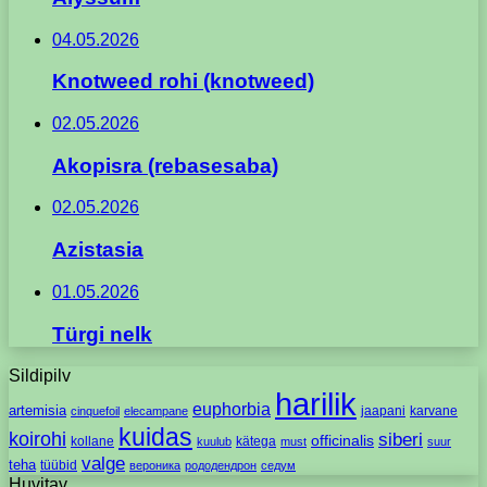
04.05.2026
Knotweed rohi (knotweed)
02.05.2026
Akopisra (rebasesaba)
02.05.2026
Azistasia
01.05.2026
Türgi nelk
Sildipilv
harilik
euphorbia
artemisia
jaapani
karvane
cinquefoil
elecampane
kuidas
koirohi
siberi
officinalis
kollane
kätega
kuulub
must
suur
valge
teha
tüübid
вероника
рододендрон
седум
Huvitav