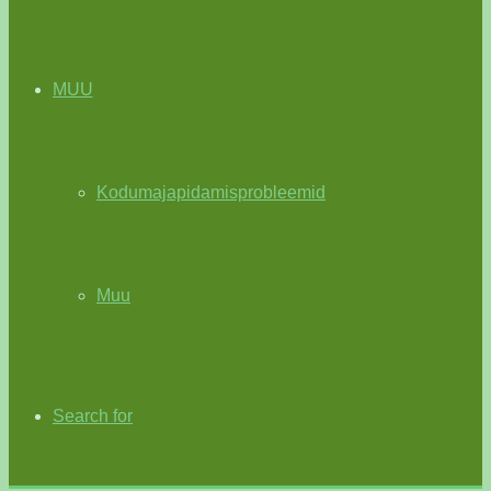
MUU
Kodumajapidamisprobleemid
Muu
Search for