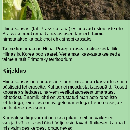
Hiina kapsast (lat. Brassica rapa) esindavad ristõieliste ehk
Brassica perekonna kaheaastased taimed. Taime
nimetatakse ka pak choi ehk sinepikapsaks.
Taime kodumaa on Hiina. Praegu kasvatatakse seda liiki
Hiinas ja Korea poolsaarel. Venemaal kasvatatakse seda
taime ainult Primorsky territooriumil.
Kirjeldus
Hiina kapsas on üheaastane taim, mis annab kasvades suuri
püstiseid leherosette. Kultuur ei moodusta kapsapäid. Rosett
koosneb siledatest, harvem vesikulaarsetest ümaratest
lehtedest. Enamik lehti on varustatud mahlaste roheliste
lehtedega, teine ​​osa on valgete varredega. Leherootse jätk
on lehtede kesksoon.
Kõnealuse liigi varred on üsna pikad, neil on väikesed
valkjad või kollased õied. Vilju esindavad lühikesed kaunad,
mis valmides kergesti pragunevad.