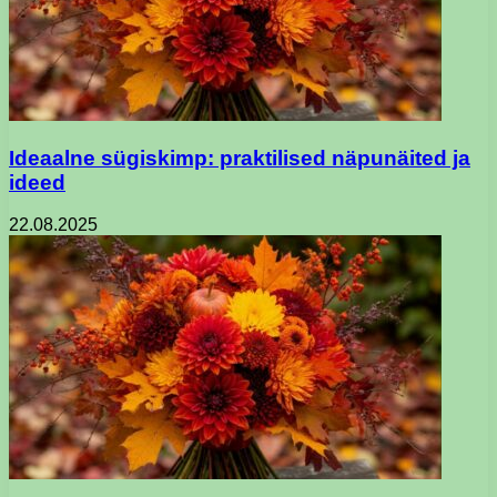
Ideaalne sügiskimp: praktilised näpunäited ja
ideed
22.08.2025