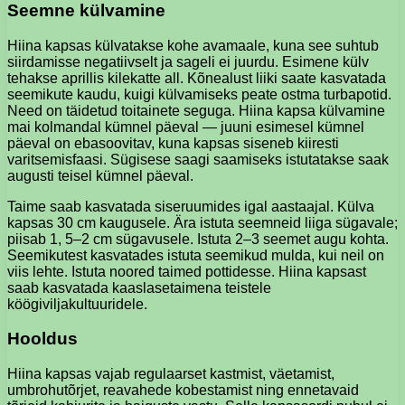
Seemne külvamine
Hiina kapsas külvatakse kohe avamaale, kuna see suhtub
siirdamisse negatiivselt ja sageli ei juurdu. Esimene külv
tehakse aprillis kilekatte all. Kõnealust liiki saate kasvatada
seemikute kaudu, kuigi külvamiseks peate ostma turbapotid.
Need on täidetud toitainete seguga. Hiina kapsa külvamine
mai kolmandal kümnel päeval — juuni esimesel kümnel
päeval on ebasoovitav, kuna kapsas siseneb kiiresti
varitsemisfaasi. Sügisese saagi saamiseks istutatakse saak
augusti teisel kümnel päeval.
Taime saab kasvatada siseruumides igal aastaajal. Külva
kapsas 30 cm kaugusele. Ära istuta seemneid liiga sügavale;
piisab 1, 5–2 cm sügavusele. Istuta 2–3 seemet augu kohta.
Seemikutest kasvatades istuta seemikud mulda, kui neil on
viis lehte. Istuta noored taimed pottidesse. Hiina kapsast
saab kasvatada kaaslasetaimena teistele
köögiviljakultuuridele.
Hooldus
Hiina kapsas vajab regulaarset kastmist, väetamist,
umbrohutõrjet, reavahede kobestamist ning ennetavaid