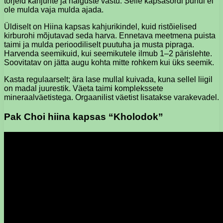
tõrjeid kahjurite ja haiguste vastu. Selle kapsasordi puhul ei
ole mulda vaja mulda ajada.
Üldiselt on Hiina kapsas kahjurikindel, kuid ristõielised
kirburohi mõjutavad seda harva. Ennetava meetmena puista
taimi ja mulda perioodiliselt puutuha ja musta pipraga.
Harvenda seemikuid, kui seemikutele ilmub 1–2 pärislehte.
Soovitatav on jätta augu kohta mitte rohkem kui üks seemik.
Kasta regulaarselt; ära lase mullal kuivada, kuna sellel liigil
on madal juurestik. Väeta taimi komplekssete
mineraalväetistega. Orgaanilist väetist lisatakse varakevadel.
Pak Choi hiina kapsas “Kholodok”