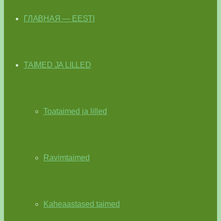
ГЛАВНАЯ — EESTI
TAIMED JA LILLED
Toataimed ja lilled
Ravimtaimed
Kaheaastased taimed