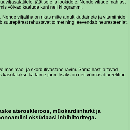
puuviljasalatitele, jäätisele ja jookidele. Nende viljade mahlast
 mis võivad kaaluda kuni neli kilogrammi.
nde viljaliha on rikas mitte ainult kiudainete ja vitamiinide,
ab suurepärast rahustavat toimet ning leevendab neurasteeniat,
võimas mao- ja skorbutivastane ravim. Sama hästi aitavad
kasutatakse ka taime juuri; lisaks on neil võimas diureetiline
ske ateroskleroos, müokardiinfarkt ja
onoamiini oksüdaasi inhibiitoritega.