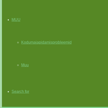
MUU
Kodumajapidamisprobleemid
Muu
Search for