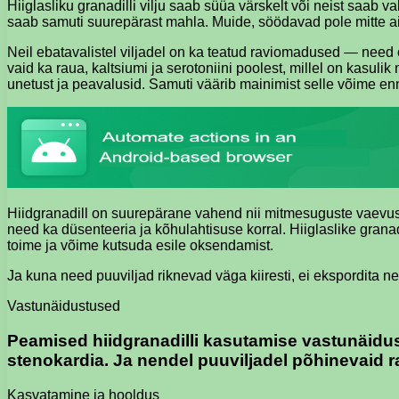
Hiiglasliku granadilli vilju saab süüa värskelt või neist saab va
saab samuti suurepärast mahla. Muide, söödavad pole mitte ain
Neil ebatavalistel viljadel on ka teatud raviomadused — need o
vaid ka raua, kaltsiumi ja serotoniini poolest, millel on kas
unetust ja peavalusid. Samuti väärib mainimist selle võime 
Hiidgranadill on suurepärane vahend nii mitmesuguste vaevus
need ka düsenteeria ja kõhulahtisuse korral. Hiiglaslike grana
toime ja võime kutsuda esile oksendamist.
Ja kuna need puuviljad riknevad väga kiiresti, ei ekspordita 
Vastunäidustused
Peamised hiidgranadilli kasutamise vastunäidus
stenokardia. Ja nendel puuviljadel põhinevaid 
Kasvatamine ja hooldus