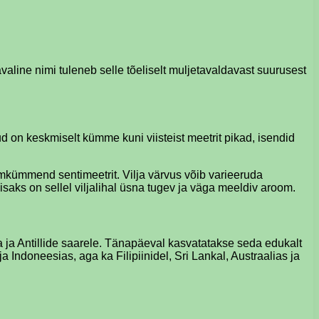
valine nimi tuleneb selle tõeliselt muljetavaldavast suurusest
d on keskmiselt kümme kuni viisteist meetrit pikad, isendid
olmkümmend sentimeetrit. Vilja värvus võib varieeruda
 Lisaks on sellel viljalihal üsna tugev ja väga meeldiv aroom.
a ja Antillide saarele. Tänapäeval kasvatatakse seda edukalt
Indoneesias, aga ka Filipiinidel, Sri Lankal, Austraalias ja