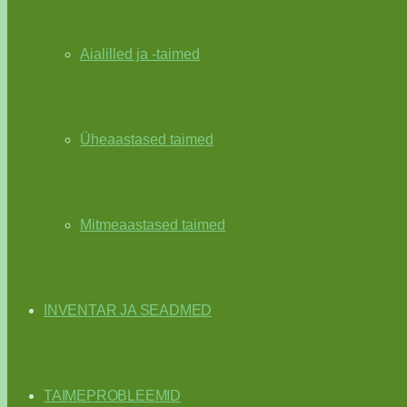
Aialilled ja -taimed
Üheaastased taimed
Mitmeaastased taimed
INVENTAR JA SEADMED
TAIMEPROBLEEMID