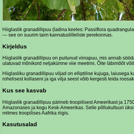
Hiiglaslik granadillipuu (ladina keeles: Passiflora quadrangula
— see on suurim taim kannatuslilleliste perekonnas.
Kirjeldus
Hiiglaslik granadillipuu on puitunud viinapuu, mis annab sööd
ulatuvad mõnikord neljakümne viie meetrini. Õite läbimõõt või
Hiiglasliku granadillipuu viljad on elliptilise kujuga, laiuse
rohelisest kollaseni ja iga vilja seest võib kergesti leida roos
Kus see kasvab
Hiiglaslik granadillipuu pärineb troopilisest Ameerikast ja 1
Amazonases ja kogu Kesk-Ameerikas. Selle põllukultuuri üksikui
mitmes troopilises Aafrika riigis.
Kasutusalad