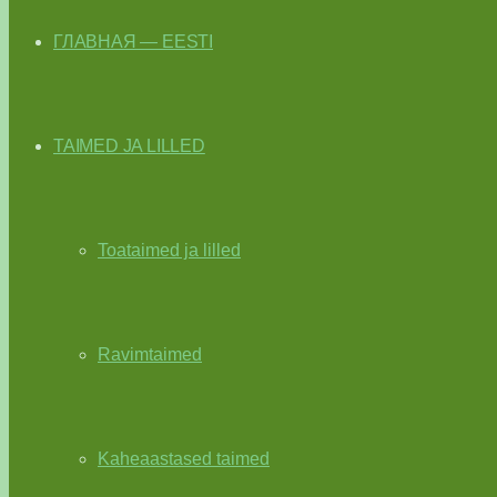
ГЛАВНАЯ — EESTI
TAIMED JA LILLED
Toataimed ja lilled
Ravimtaimed
Kaheaastased taimed