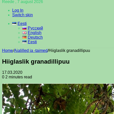
Reede , 7 august 2026
Log In
Switch skin
Eesti
Русский
English
Deutsch
Eesti
Home
/
Aialilled ja -taimed
/
Hiiglaslik granadillipuu
Hiiglaslik granadillipuu
17.03.2020
0
2 minutes read