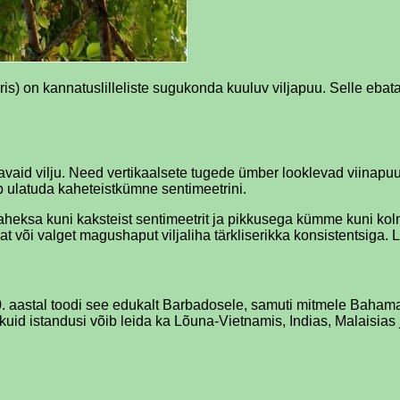
ris) on kannatuslilleliste sugukonda kuuluv viljapuu. Selle ebata
avaid vilju. Need vertikaalsete tugede ümber looklevad viinapuu
b ulatuda kaheteistkümne sentimeetrini.
ga kaheksa kuni kaksteist sentimeetrit ja pikkusega kümme kuni k
akat või valget magushaput viljaliha tärkliserikka konsistentsiga.
750. aastal toodi see edukalt Barbadosele, samuti mitmele Baham
d istandusi võib leida ka Lõuna-Vietnamis, Indias, Malaisias ja 