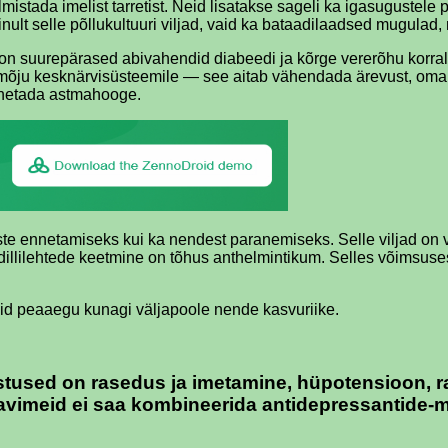
lmistada imelist tarretist. Neid lisatakse sageli ka igasugustele 
ult selle põllukultuuri viljad, vaid ka bataadilaadsed mugulad,
n suurepärased abivahendid diabeedi ja kõrge vererõhu korral. Ne
ulik mõju kesknärvisüsteemile — see aitab vähendada ärevust, om
ennetada astmahooge.
te ennetamiseks kui ka nendest paranemiseks. Selle viljad on 
dillilehtede keetmine on tõhus anthelmintikum. Selles võimsuses 
neid peaaegu kunagi väljapoole nende kasvuriike.
tused on rasedus ja imetamine, hüpotensioon, ra
ravimeid ei saa kombineerida antidepressantide-m