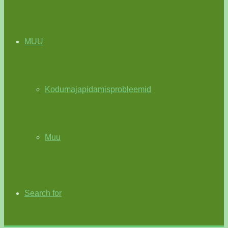
MUU
Kodumajapidamisprobleemid
Muu
Search for