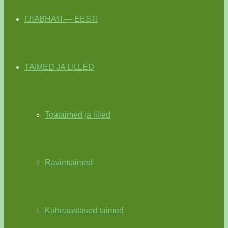
ГЛАВНАЯ — EESTI
TAIMED JA LILLED
Toataimed ja lilled
Ravimtaimed
Kaheaastased taimed