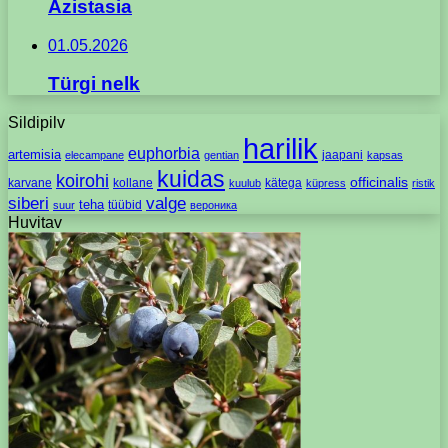
Azistasia
01.05.2026
Türgi nelk
Sildipilv
harilik
euphorbia
artemisia
jaapani
elecampane
gentian
kapsas
kuidas
koirohi
officinalis
karvane
kollane
kätega
kuulub
küpress
ristik
siberi
valge
teha
tüübid
suur
вероника
Huvitav