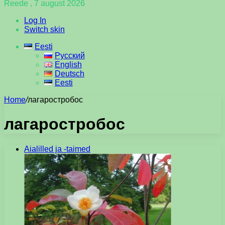
Reede , 7 august 2026
Log In
Switch skin
Eesti
Русский
English
Deutsch
Eesti
Home
/
лагаростробос
лагаростробос
Aialilled ja -taimed