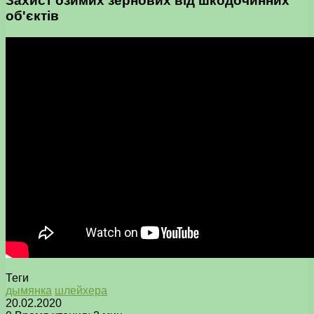
Захист озимих зернових від шкодочинних
об'єктів
Теги
дымянка
шлейхера
20.02.2020