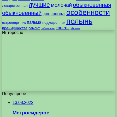
лучшие
обыкновенная
молочай
лекарственная
особенности
обыкновенный
орех
основные
полынь
пальма
подмаренник
остролодочник
советы
преимущества
ремонт
сибирская
яблоко
Интересно
Популярное
13.08.2022
Метросидерос