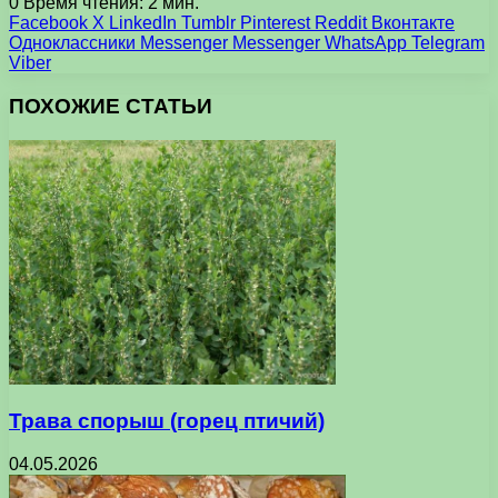
0
Время чтения: 2 мин.
Facebook
X
LinkedIn
Tumblr
Pinterest
Reddit
Вконтакте
Одноклассники
Messenger
Messenger
WhatsApp
Telegram
Viber
ПОХОЖИЕ СТАТЬИ
Трава спорыш (горец птичий)
04.05.2026