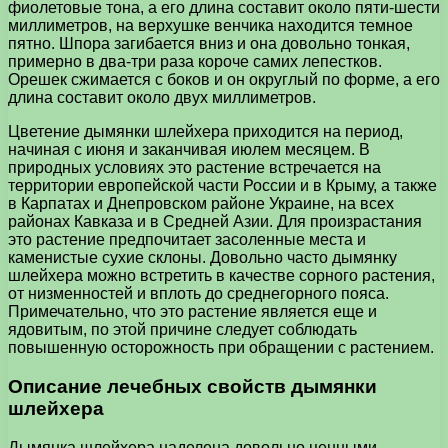
фиолетовые тона, а его длина составит около пяти-шести
миллиметров, на верхушке венчика находится темное
пятно. Шпора загибается вниз и она довольно тонкая,
примерно в два-три раза короче самих лепестков.
Орешек сжимается с боков и он округлый по форме, а его
длина составит около двух миллиметров.
Цветение дымянки шлейхера приходится на период,
начиная с июня и заканчивая июлем месяцем. В
природных условиях это растение встречается на
территории европейской части России и в Крыму, а также
в Карпатах и Днепровском районе Украине, на всех
районах Кавказа и в Средней Азии. Для произрастания
это растение предпочитает засоленные места и
каменистые сухие склоны. Довольно часто дымянку
шлейхера можно встретить в качестве сорного растения,
от низменностей и вплоть до среднегорного пояса.
Примечательно, что это растение является еще и
ядовитым, по этой причине следует соблюдать
повышенную осторожность при обращении с растением.
Описание лечебных свойств дымянки
шлейхера
Дымянка шлейхера наделена довольно ценными