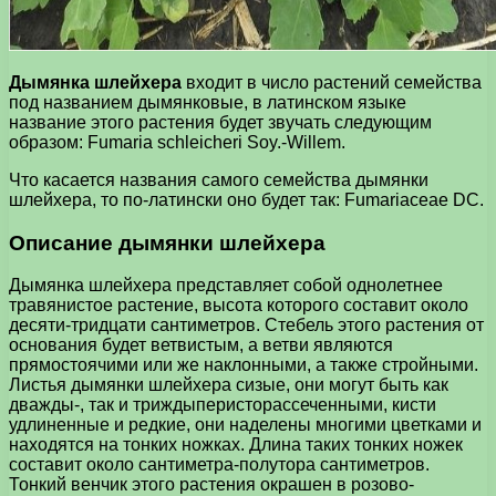
Дымянка шлейхера
входит в число растений семейства
под названием дымянковые, в латинском языке
название этого растения будет звучать следующим
образом: Fumaria schleicheri Soy.-Willem.
Что касается названия самого семейства дымянки
шлейхера, то по-латински оно будет так: Fumariaceae DC.
Описание дымянки шлейхера
Дымянка шлейхера представляет собой однолетнее
травянистое растение, высота которого составит около
десяти-тридцати сантиметров. Стебель этого растения от
основания будет ветвистым, а ветви являются
прямостоячими или же наклонными, а также стройными.
Листья дымянки шлейхера сизые, они могут быть как
дважды-, так и триждыперисторассеченными, кисти
удлиненные и редкие, они наделены многими цветками и
находятся на тонких ножках. Длина таких тонких ножек
составит около сантиметра-полутора сантиметров.
Тонкий венчик этого растения окрашен в розово-