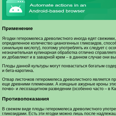
Применение
Ягодки гетеромелеса древолистного иногда едят свежими, 
определенное количество цианогенных гликозидов, спосо
синильную кислоту), поэтому употреблять их следует с о
незначительная кулинарная обработка отлично справляется
их добавляют и в заварной крем – в данном случае они в
Плоды данной культуры могут похвастаться богатым сод
и бета-каротина.
Отвар листочков гетеромелеса древолистного является пр
еще древними племенами. А изящные ажурные кроны этих к
почво- и лесозащитном разведении (особенно часто – в К
Противопоказания
В свежем виде плоды гетеромелеса древолистного употреб
гликозидами. Есть эти ягодки можно лишь после надлежа