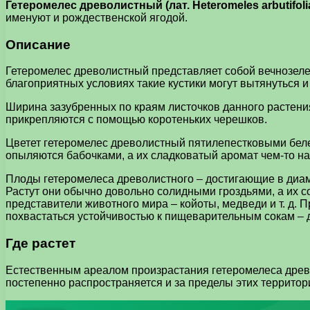
Гетеромелес древолистный (лат. Heteromeles arbutifoli
именуют и рождественской ягодой.
Описание
Гетеромелес древолистный представляет собой вечнозелен
благоприятных условиях такие кустики могут вытянуться и
Ширина зазубренных по краям листочков данного растения 
прикрепляются с помощью коротеньких черешков.
Цветет гетеромелес древолистный пятилепестковыми беле
опыляются бабочками, а их сладковатый аромат чем-то на
Плоды гетеромелеса древолистного – достигающие в диаме
Растут они обычно довольно солидными гроздьями, а их со
представители животного мира – койоты, медведи и т. д.
похвастаться устойчивостью к пищеварительным сокам – 
Где растет
Естественным ареалом произрастания гетеромелеса древ
постепенно распространяется и за пределы этих территор