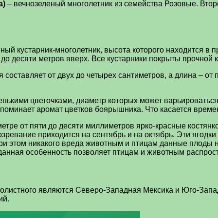
a)
– вечнозеленый многолетник из семейства Розовые. Второ
ый кустарник-многолетник, высота которого находится в пр
 до десяти метров вверх. Все кустарники покрыты прочной 
составляет от двух до четырех сантиметров, а длина – от п
нькими цветочками, диаметр которых может варьироваться
поминает аромат цветков боярышника. Что касается времен
тре от пяти до десяти миллиметров ярко-красные костянко
зревание приходится на сентябрь и на октябрь. Эти ягодки
 При этом никакого вреда животным и птицам данные плоды 
данная особенность позволяет птицам и животным распрост
олистного являются Северо-Западная Мексика и Юго-Запа
ий.