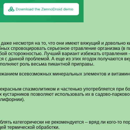
даже несмотря на то, что они имеют вяжущий и довольно ки
бных спровоцировать серьезное отравление организма (в 
собой осторожностью. Лучший вариант избежать отравления 
 с данной проблемой. А еще из этих ягодок получаются вку
ыполняют роль весьма пикантной приправы.
ержанием всевозможных минеральных элементов и витамино
екрасным спазмолитиком и частенько употребляется при б
устарников позволяют использовать их в садово-парковом 
алифорнии).
лять категорически не рекомендуется – вряд ли кого-то п
щей термической обработки.