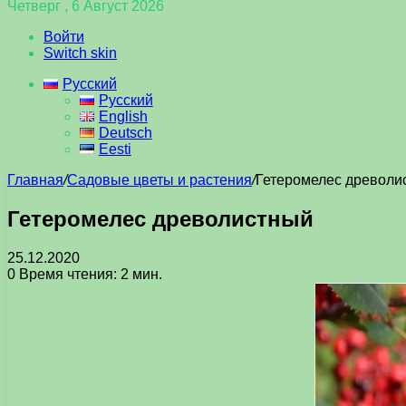
Четверг , 6 Август 2026
Войти
Switch skin
Русский
Русский
English
Deutsch
Eesti
Главная
/
Садовые цветы и растения
/
Гетеромелес древоли
Гетеромелес древолистный
25.12.2020
0
Время чтения: 2 мин.