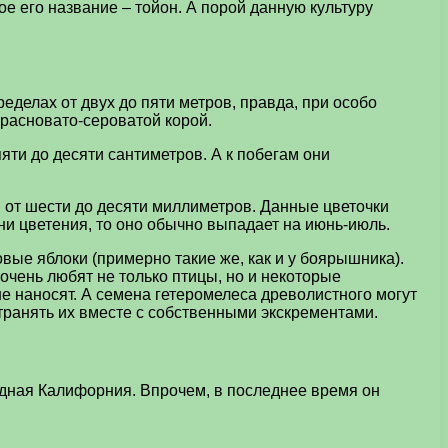
е его название – тойон. А порой данную культуру
еделах от двух до пяти метров, правда, при особо
красновато-сероватой корой.
яти до десяти сантиметров. А к побегам они
 от шести до десяти миллиметров. Данные цветочки
и цветения, то оно обычно выпадает на июнь-июль.
вые яблоки (примерно такие же, как и у боярышника).
 очень любят не только птицы, но и некоторые
не наносят. А семена гетеромелеса древолистного могут
ранять их вместе с собственными экскрементами.
дная Калифорния. Впрочем, в последнее время он