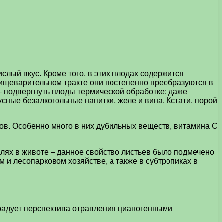
слый вкус. Кроме того, в этих плодах содержится
пищеварительном тракте они постепенно преобразуются в
– подвергнуть плоды термической обработке: даже
сные безалкогольные напитки, желе и вина. Кстати, порой
в. Особенно много в них дубильных веществ, витамина C
олях в животе – данное свойство листьев было подмечено
и лесопарковом хозяйстве, а также в субтропиках в
орадует перспектива отравления цианогенными