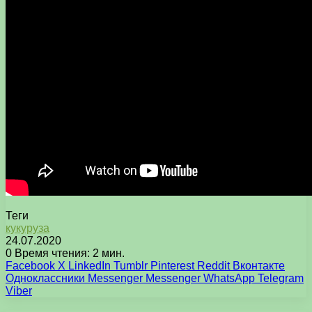
Теги
кукуруза
24.07.2020
0
Время чтения: 2 мин.
Facebook
X
LinkedIn
Tumblr
Pinterest
Reddit
Вконтакте
Одноклассники
Messenger
Messenger
WhatsApp
Telegram
Viber