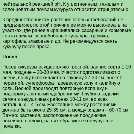
нейтральной реакцией рН. К уплотненным, тяжелым и
солонцеватым почвам кукуруза относится отрицательно.
К предшественникам растение особых требований не
предъявляет, по этой причине ее можно высаживать на
участках, где ранее выращивались сахарные и кормовые
сорта свеклы, зернобобовые культуры, гречиха,
картофель, злаковые и др. Не рекомендуется сеять
кукурузу после проса.
Посев
Посев кукурузы осуществляют весной: ранние сорта 1-10
мая, поздние – 20-30 мая. Участок подготавливают с
осени, почву вспахивают на глубину 27-30 см, вносят
перегной, суперфосфат, древесную золу и калийную
соль. Весной производят повторную вспашку и
подкормку азотными удобрениями. Глубина заделки
семян в засушливых районах 10-11 см, во всех
остальных – 4-5 см. Расстояние между растениями
должно быть около 25-35 см, а между рядами – 60-70 см.
Важно: растения, расположенные поодиночке
опыляются плохо, на них образуются полупустые
початки.