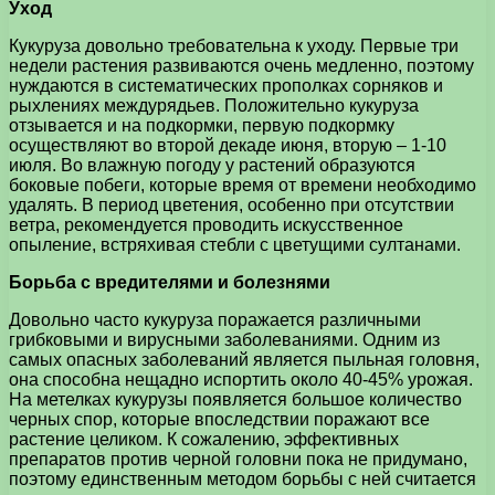
Уход
Кукуруза довольно требовательна к уходу. Первые три
недели растения развиваются очень медленно, поэтому
нуждаются в систематических прополках сорняков и
рыхлениях междурядьев. Положительно кукуруза
отзывается и на подкормки, первую подкормку
осуществляют во второй декаде июня, вторую – 1-10
июля. Во влажную погоду у растений образуются
боковые побеги, которые время от времени необходимо
удалять. В период цветения, особенно при отсутствии
ветра, рекомендуется проводить искусственное
опыление, встряхивая стебли с цветущими султанами.
Борьба с вредителями и болезнями
Довольно часто кукуруза поражается различными
грибковыми и вирусными заболеваниями. Одним из
самых опасных заболеваний является пыльная головня,
она способна нещадно испортить около 40-45% урожая.
На метелках кукурузы появляется большое количество
черных спор, которые впоследствии поражают все
растение целиком. К сожалению, эффективных
препаратов против черной головни пока не придумано,
поэтому единственным методом борьбы с ней считается