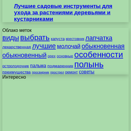
Лучшие садовые инструменты для
ухода за растениями деревьями и
кустарниками
Облако меток
выбрать
виды
лапчатка
капуста
крестовник
лучшие
обыкновенная
молочай
лекарственная
особенности
обыкновенный
орех
основные
полынь
пальма
подмаренник
остролодочник
советы
преимущества
ремонт
просвирник
прострел
Интересно