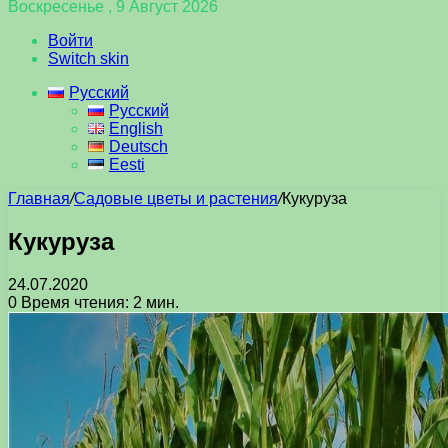
Воскресенье , 9 Август 2026
Войти
Switch skin
Русский
Русский
English
Deutsch
Eesti
Главная
/
Садовые цветы и растения
/
Кукуруза
Кукуруза
24.07.2020
0
Время чтения: 2 мин.