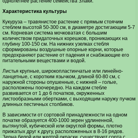
однолетнее растение семейства Злаки.
Характеристика культуры
Кукуруза – травянистое растение с прямым стоячим
стеблем высотой 50-300 см, в диаметре достигающим 5-7
см. Корневая система мочковатая с большим
количеством придаточных корешков, проникающих на
глубину 100-150 см. На нижних узелках стебля
сформированы воздушные опорные корни, которые
предохраняют растение от падения и снабжающие его
питательными веществами и водой.
Листья крупные, широкопластинчатые или линейно-
ланцетные, с коротким язычком, длиной 60-80 см, с
наружной стороны опушенные, с нижней – голые,
расположены поочередно. На каждом стебле
развивается от 1 до 6 початков, окруженных
листообразными обертками, с выходящим наружу пучком
длинных пестичных столбиков.
В зависимости от сортовой принадлежности на одном
початке образуется 400-1000 зерен удлиненной,
вытянутой, кубической или округлой формы, плотно
прижатых друг к другу, расположенных в 8-16 рядов.
Зерна белой или желтой окраски, существуют сорта с