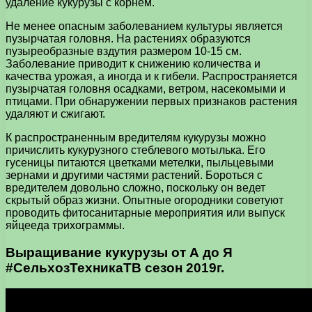
удаление кукурузы с корнем.
Не менее опасным заболеванием культуры является
пузырчатая головня. На растениях образуются
пузыреобразные вздутия размером 10-15 см.
Заболевание приводит к снижению количества и
качества урожая, а иногда и к гибели. Распространяется
пузырчатая головня осадками, ветром, насекомыми и
птицами. При обнаружении первых признаков растения
удаляют и сжигают.
К распространенным вредителям кукурузы можно
причислить кукурузного стеблевого мотылька. Его
гусеницы питаются цветками метелки, пыльцевыми
зернами и другими частями растений. Бороться с
вредителем довольно сложно, поскольку он ведет
скрытый образ жизни. Опытные огородники советуют
проводить фитосанитарные мероприятия или выпуск
яйцееда трихограммы.
Выращивание кукурузы от А до Я
#СельхозТехникаТВ сезон 2019г.