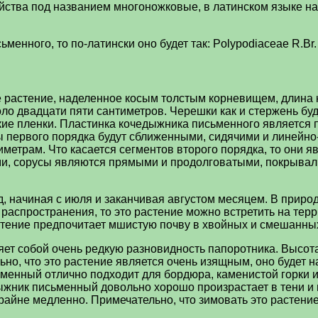
йства под названием многоножковые, в латинском языке на
енного, то по-латински оно будет так: Polypodiaceae R.Br.
растение, наделенное косым толстым корневищем, длина ко
оло двадцати пяти сантиметров. Черешки как и стержень бу
кие пленки. Пластинка кочедыжника письменного является 
ы первого порядка будут сближенными, сидячими и линейно
иметрам. Что касается сегментов второго порядка, то они 
ми, сорусы являются прямыми и продолговатыми, покрывал
 начиная с июля и заканчивая августом месяцем. В природ
 распространения, то это растение можно встретить на тер
тение предпочитает мшистую почву в хвойных и смешанных
ет собой очень редкую разновидность папоротника. Высота
ьно, что это растение является очень изящным, оно будет
енный отлично подходит для бордюра, каменистой горки и 
ыжник письменный довольно хорошо произрастает в тени и н
айне медленно. Примечательно, что зимовать это растение