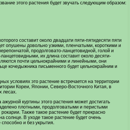
звание этого растения будет звучать следующим образом:
торого составит около двадцати пяти-пятидесяти пяти
дет опушены довольно узкими, пленчатыми, короткими и
перепончатой, продолговато-ланцетовидной, голой и
-ланцетовидными, их длина составит около десяти-
являются почти цельнокрайними и линейными, они
ьце кочедыжника письменного будет цельнокрайним и
ных условиях это растение встречается на территории
ритории Кореи, Японии, Северо-Восточного Китая, в
 лесах.
 ажурной куртины этого растения может достигать
 наделено плотными, продолговатыми и перистыми
рокарии. Также такое растение будет прекрасно
а солнце. В уходе такое растение будет очень
 способно и без укрытия.