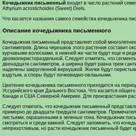
Кочедыжник письменный
входит в число растений семе
Athyrium acrostichoides (Sweet) Diels.
Что касается названия самого семейства кочедыжника письм
Описание кочедыжника письменного
Кочедыжник письменный представляет собой многолетнее 
сантиметров. Длина черешков этого растения составит ок
курчавыми волосками, в нижней же части будут еще и ред
двоякоперистораздельной. Следует отметить, что сегмент
двенадцати сантиметров, а ширина будет равна трем сант
наделены закругленной верхушкой. Жилки будут перисты
вздутым, а споры будут почковидно-овлаьными.
Цветение кочедыжника письменного приходится на период,
Уссурийского края Дальнего Востока. Что касается общего
Канаде и США Северной Америке. Для произрастания рас
Следует отметить, что кочедыжник письменный представля
примерно до двадцати-тридцати сантиметров. Примечател
листьями, окрашенными в зеленые тона. Кочедыжник письм
смотреться и среди камней. Следует запомнить, что кочед
неприхотливым, но расти кочедыжник письменный будет кр