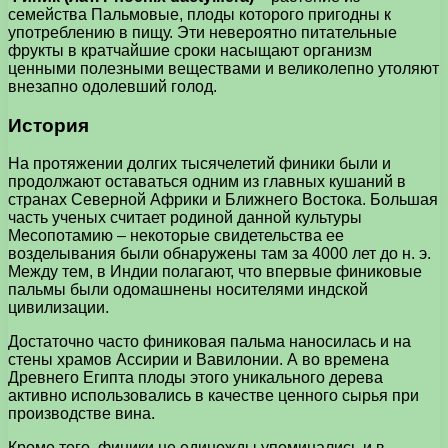
семейства Пальмовые, плоды которого пригодны к
употреблению в пищу. Эти невероятно питательные
фрукты в кратчайшие сроки насыщают организм
ценными полезными веществами и великолепно утоляют
внезапно одолевший голод.
История
На протяжении долгих тысячелетий финики были и
продолжают оставаться одним из главных кушаний в
странах Северной Африки и Ближнего Востока. Большая
часть ученых считает родиной данной культуры
Месопотамию – некоторые свидетельства ее
возделывания были обнаружены там за 4000 лет до н. э.
Между тем, в Индии полагают, что впервые финиковые
пальмы были одомашнены носителями индской
цивилизации.
Достаточно часто финиковая пальма наносилась и на
стены храмов Ассирии и Вавилонии. А во времена
Древнего Египта плоды этого уникального дерева
активно использовались в качестве ценного сырья при
производстве вина.
Кроме того, финики не единожды упоминались и в