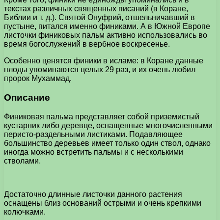
текстах различных священных писаний (в Коране,
Библии и т. д.). Святой Онуфрий, отшельничавший в
пустыне, питался именно финиками. А в Южной Европе
листочки финиковых пальм активно использовались во
время богослужений в вербное воскресенье.
Особенно ценятся финики в исламе: в Коране данные
плоды упоминаются целых 29 раз, и их очень любил
пророк Мухаммад.
Описание
Финиковая пальма представляет собой приземистый
кустарник либо деревце, оснащенные многочисленными
перисто-раздельными листиками. Подавляющее
большинство деревьев имеет только один ствол, однако
иногда можно встретить пальмы и с несколькими
стволами.
Достаточно длинные листочки данного растения
оснащены близ оснований острыми и очень крепкими
колючками.