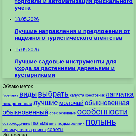
торговли и автоматизация фискального
учета
18.05.2026
Лучшие направления и предложения от
надежного туристического агентства
15.05.2026
Лучшие садовые инструменты для
ухода за растениями деревьями и
кустарниками
Облако меток
выбрать
виды
лапчатка
капуста
крестовник
Горечавка
лучшие
обыкновенная
молочай
лекарственная
особенности
обыкновенный
орех
основные
полынь
пальма
подмаренник
остролодочник
печь
советы
преимущества
ремонт
Интересно