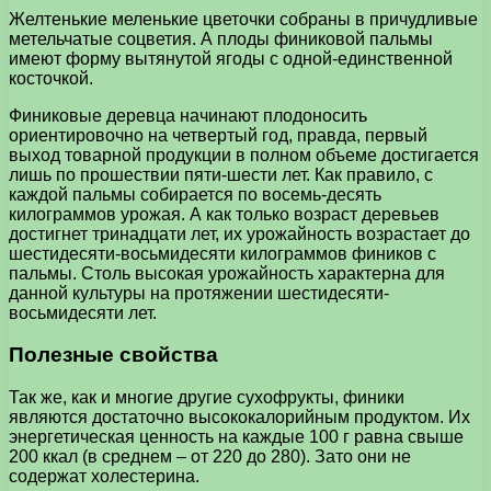
Желтенькие меленькие цветочки собраны в причудливые
метельчатые соцветия. А плоды финиковой пальмы
имеют форму вытянутой ягоды с одной-единственной
косточкой.
Финиковые деревца начинают плодоносить
ориентировочно на четвертый год, правда, первый
выход товарной продукции в полном объеме достигается
лишь по прошествии пяти-шести лет. Как правило, с
каждой пальмы собирается по восемь-десять
килограммов урожая. А как только возраст деревьев
достигнет тринадцати лет, их урожайность возрастает до
шестидесяти-восьмидесяти килограммов фиников с
пальмы. Столь высокая урожайность характерна для
данной культуры на протяжении шестидесяти-
восьмидесяти лет.
Полезные свойства
Так же, как и многие другие сухофрукты, финики
являются достаточно высококалорийным продуктом. Их
энергетическая ценность на каждые 100 г равна свыше
200 ккал (в среднем – от 220 до 280). Зато они не
содержат холестерина.