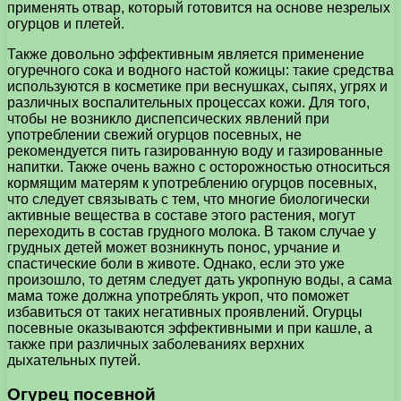
применять отвар, который готовится на основе незрелых
огурцов и плетей.
Также довольно эффективным является применение
огуречного сока и водного настой кожицы: такие средства
используются в косметике при веснушках, сыпях, угрях и
различных воспалительных процессах кожи. Для того,
чтобы не возникло диспепсических явлений при
употреблении свежий огурцов посевных, не
рекомендуется пить газированную воду и газированные
напитки. Также очень важно с осторожностью относиться
кормящим матерям к употреблению огурцов посевных,
что следует связывать с тем, что многие биологически
активные вещества в составе этого растения, могут
переходить в состав грудного молока. В таком случае у
грудных детей может возникнуть понос, урчание и
спастические боли в животе. Однако, если это уже
произошло, то детям следует дать укропную воды, а сама
мама тоже должна употреблять укроп, что поможет
избавиться от таких негативных проявлений. Огурцы
посевные оказываются эффективными и при кашле, а
также при различных заболеваниях верхних
дыхательных путей.
Огурец посевной