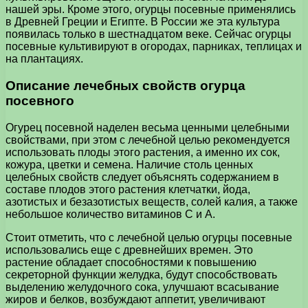
нашей эры. Кроме этого, огурцы посевные применялись
в Древней Греции и Египте. В России же эта культура
появилась только в шестнадцатом веке. Сейчас огурцы
посевные культивируют в огородах, парниках, теплицах и
на плантациях.
Описание лечебных свойств огурца
посевного
Огурец посевной наделен весьма ценными целебными
свойствами, при этом с лечебной целью рекомендуется
использовать плоды этого растения, а именно их сок,
кожура, цветки и семена. Наличие столь ценных
целебных свойств следует объяснять содержанием в
составе плодов этого растения клетчатки, йода,
азотистых и безазотистых веществ, солей калия, а также
небольшое количество витаминов С и А.
Стоит отметить, что с лечебной целью огурцы посевные
использовались еще с древнейших времен. Это
растение обладает способностями к повышению
секреторной функции желудка, будут способствовать
выделению желудочного сока, улучшают всасывание
жиров и белков, возбуждают аппетит, увеличивают