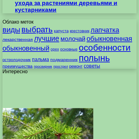
ухода за растениями деревьями и
кустарниками
Облако меток
выбрать
виды
лапчатка
капуста
крестовник
лучшие
обыкновенная
молочай
лекарственная
особенности
обыкновенный
орех
основные
полынь
пальма
подмаренник
остролодочник
советы
преимущества
ремонт
просвирник
прострел
Интересно