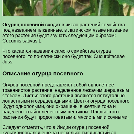
Огурец посевной
входит в число растений семейства
под названием тыквенные, в латинском языке название
этого растения будет звучать следующим образом:
Cucumis sativus L.
Что касается названия самого семейства огурца
посевного, то по-латински оно будет так: Cucurbitaceae
Juss.
Описание огурца посевного
Огурец посевной представляет собой однолетнее
травянистое растение, наделенное лежачим шершавым
стеблем. Листья этого растения являются пятиугольно-
лопастными и сердцевидными. Цветки огурца посевного
будут однополыми, они окрашены в желтые тона и
наделены спайнолепестным пестиком. Плоды этого
растения будут продолговатыми, мясистыми и сочными.
Следует отметить, что в Индии огурец посевной
культивировался еще за несколько тысячелетий до