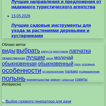
Лучшие направления и предложения от
надежного туристического агентства
15.05.2026
Лучшие садовые инструменты для
ухода за растениями деревьями и
кустарниками
Облако меток
выбрать
виды
лапчатка
капуста
крестовник
лучшие
молочай
лекарственная
лютик
обыкновенная
обыкновенный
орех
основные
особенности
пальма
подмаренник
остролодочник
полынь
советы
преимущества
ремонт
сибирская
Интересно