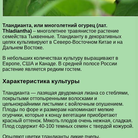
Тландианта, или многолетний огурец (лат.
Thladiantha)
– многолетнее травянистое растение
семейства Тыквенные. Тландианту в декоративных
целях культивируют в Северо-Восточном Китае и на
Дальнем Востоке.
В небольших количествах культуру выращивают в
Европе, США и Канаде. В средней полосе России
растение является редким гостем.
Характеристика культуры
Тландианта — лазящая двудомная лиана со стеблями,
покрытыми оттопыренными волосками и
цельнокрайними листьями с войлочным опушением.
Плоды по форе и размерам напоминают мелкие
огурчики, которые к концу вегетации приобретают
красный оттенок. Мякоть плодов очень нежная, сладкая.
Плод содержит 40-100 темных семян с твердой кожурой.
Опыляют цветки тландианты дикие пчелы,