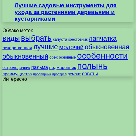
Лучшие садовые инструменты для
ухода за растениями деревьями и
кустарниками
Облако меток
выбрать
виды
лапчатка
капуста
крестовник
лучшие
обыкновенная
молочай
лекарственная
особенности
обыкновенный
орех
основные
полынь
пальма
подмаренник
остролодочник
советы
преимущества
ремонт
просвирник
прострел
Интересно