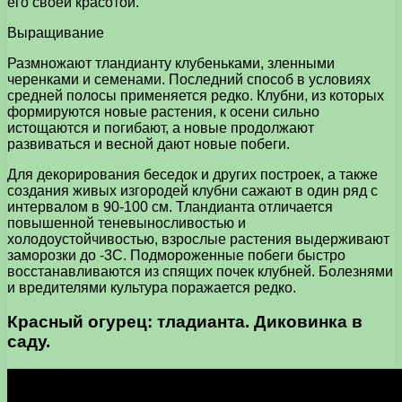
его своей красотой.
Выращивание
Размножают тландианту клубеньками, зленными
черенками и семенами. Последний способ в условиях
средней полосы применяется редко. Клубни, из которых
формируются новые растения, к осени сильно
истощаются и погибают, а новые продолжают
развиваться и весной дают новые побеги.
Для декорирования беседок и других построек, а также
создания живых изгородей клубни сажают в один ряд с
интервалом в 90-100 см. Тландианта отличается
повышенной теневыносливостью и
холодоустойчивостью, взрослые растения выдерживают
заморозки до -3С. Подмороженные побеги быстро
восстанавливаются из спящих почек клубней. Болезнями
и вредителями культура поражается редко.
Красный огурец: тладианта. Диковинка в
саду.