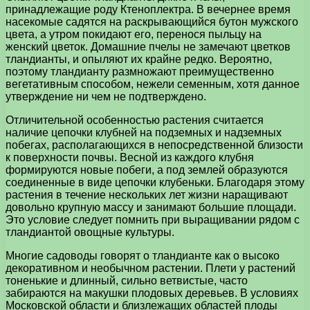
принадлежащие роду Ктеноплектра. В вечернее время
насекомые садятся на раскрывающийся бутон мужского
цвета, а утром покидают его, перенося пыльцу на
женский цветок. Домашние пчелы не замечают цветков
тландианты, и опыляют их крайне редко. Вероятно,
поэтому тландианту размножают преимущественно
вегетативным способом, нежели семенным, хотя данное
утверждение ни чем не подтверждено.
Отличительной особенностью растения считается
наличие цепочки клубней на подземных и надземных
побегах, располагающихся в непосредственной близости
к поверхности почвы. Весной из каждого клубня
формируются новые побеги, а под землей образуются
соединенные в виде цепочки клубеньки. Благодаря этому
растения в течение нескольких лет жизни наращивают
довольно крупную массу и занимают большие площади.
Это условие следует помнить при выращивании рядом с
тландиантой овощные культуры.
Многие садоводы говорят о тландианте как о высоко
декоративном и необычном растении. Плети у растений
тоненькие и длинный, сильно ветвистые, часто
забираются на макушки плодовых деревьев. В условиях
Московской области и близлежащих областей плоды