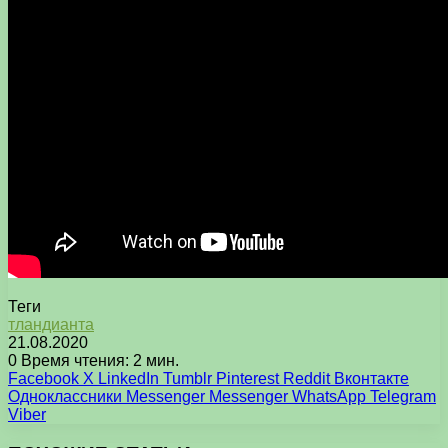
Теги
тландианта
21.08.2020
0
Время чтения: 2 мин.
Facebook
X
LinkedIn
Tumblr
Pinterest
Reddit
Вконтакте
Одноклассники
Messenger
Messenger
WhatsApp
Telegram
Viber