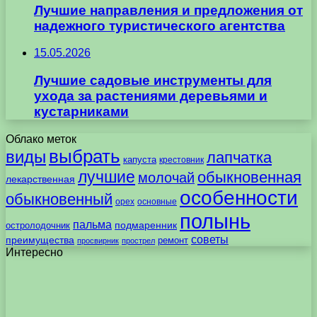
Лучшие направления и предложения от
надежного туристического агентства
15.05.2026
Лучшие садовые инструменты для
ухода за растениями деревьями и
кустарниками
Облако меток
выбрать
виды
лапчатка
капуста
крестовник
лучшие
обыкновенная
молочай
лекарственная
особенности
обыкновенный
орех
основные
полынь
пальма
подмаренник
остролодочник
советы
преимущества
ремонт
просвирник
прострел
Интересно