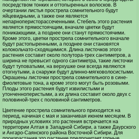
посредством тонких и оттопыренных волосков. В
очертании листья прострела сомнительного будут
яйцевидными, а также они являются
непарноперисторассеченными. Стебель этого растения
является прямостоячщим, вначале цветки будут
поникающими, а позднее они станут прямостоячими.
Кроме этого, цветки прострела сомнительного вначале
будут растопыренными, а позднее они становятся
колокольчато-сходящимися. Длина листочков этого
растения составит около полутора-трех сантиметров, а
ширина не превысит одного сантиметра, такие листочки
будут туповатыми, на верхушке они всегда являются
отогнутыми, а снаружи будут длинно-мягковолосистыми.
Окрашены листочки прострела сомнительного в сине-
фиолетовые тона, а кроме этого могут быть розовыми.
Плоды этого растения будут извилистыми и
утонченноперистыми, а их длина составит около двух с
половиной-трех с половиной сантиметров.
Цветение прострела сомнительного приходится на
период, начиная с мая и заканчивая июнем месяцем. В
природных условиях это растения встречается на
территории Алтая в Западной Сибири, а также Даурского
и Ангаро-Саянского района Восточной Сибири. Для
произрастания это растение предпочитает горные