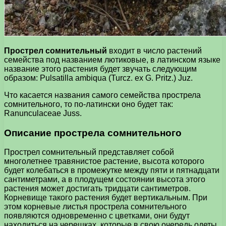
Прострел сомнительный
входит в число растений
семейства под названием лютиковые, в латинском языке
название этого растения будет звучать следующим
образом: Pulsatilla ambiqua (Turcz. ex G. Pritz.) Juz.
Что касается названия самого семейства прострела
сомнительного, то по-латински оно будет так:
Ranunculaceae Juss.
Описание прострела сомнительного
Прострел сомнительный представляет собой
многолетнее травянистое растение, высота которого
будет колебаться в промежутке между пяти и пятнадцати
сантиметрами, а в плодущем состоянии высота этого
растения может достигать тридцати сантиметров.
Корневище такого растения будет вертикальным. При
этом корневые листья прострела сомнительного
появляются одновременно с цветками, они будут
находиться на черешках, которые в свою очередь одеты