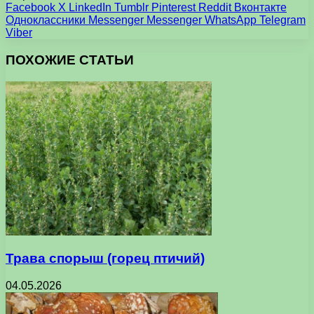
Facebook
X
LinkedIn
Tumblr
Pinterest
Reddit
Вконтакте
Одноклассники
Messenger
Messenger
WhatsApp
Telegram
Viber
ПОХОЖИЕ СТАТЬИ
Трава спорыш (горец птичий)
04.05.2026