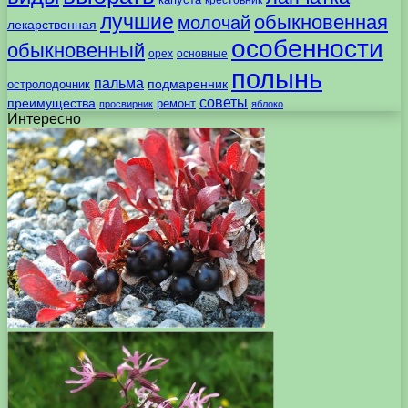
лучшие
обыкновенная
молочай
лекарственная
особенности
обыкновенный
орех
основные
полынь
пальма
подмаренник
остролодочник
советы
преимущества
ремонт
просвирник
яблоко
Интересно