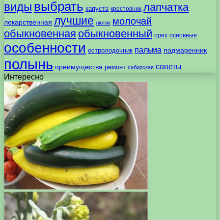
выбрать
виды
лапчатка
капуста
крестовник
лучшие
молочай
лекарственная
лютик
обыкновенная
обыкновенный
орех
основные
особенности
пальма
подмаренник
остролодочник
полынь
советы
преимущества
ремонт
сибирская
Интересно