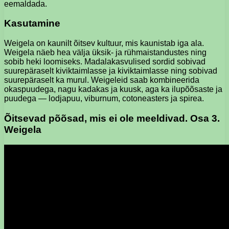
eemaldada.
Kasutamine
Weigela on kaunilt õitsev kultuur, mis kaunistab iga ala.
Weigela näeb hea välja üksik- ja rühmaistandustes ning
sobib heki loomiseks. Madalakasvulised sordid sobivad
suurepäraselt kiviktaimlasse ja kiviktaimlasse ning sobivad
suurepäraselt ka murul. Weigeleid saab kombineerida
okaspuudega, nagu kadakas ja kuusk, aga ka ilupõõsaste ja
puudega — lodjapuu, viburnum, cotoneasters ja spirea.
Õitsevad põõsad, mis ei ole meeldivad. Osa 3.
Weigela