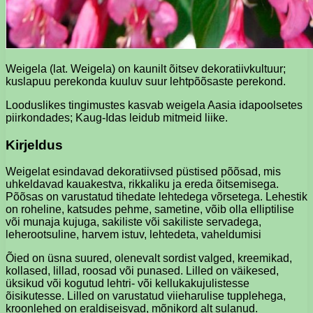
Weigela (lat. Weigela) on kaunilt õitsev dekoratiivkultuur;
kuslapuu perekonda kuuluv suur lehtpõõsaste perekond.
Looduslikes tingimustes kasvab weigela Aasia idapoolsetes
piirkondades; Kaug-Idas leidub mitmeid liike.
Kirjeldus
Weigelat esindavad dekoratiivsed püstised põõsad, mis
uhkeldavad kauakestva, rikkaliku ja ereda õitsemisega.
Põõsas on varustatud tihedate lehtedega võrsetega. Lehestik
on roheline, katsudes pehme, sametine, võib olla elliptilise
või munaja kujuga, sakiliste või sakiliste servadega,
leherootsuline, harvem istuv, lehtedeta, vaheldumisi
Õied on üsna suured, olenevalt sordist valged, kreemikad,
kollased, lillad, roosad või punased. Lilled on väikesed,
üksikud või kogutud lehtri- või kellukakujulistesse
õisikutesse. Lilled on varustatud viieharulise tupplehega,
kroonlehed on eraldiseisvad, mõnikord alt sulanud.