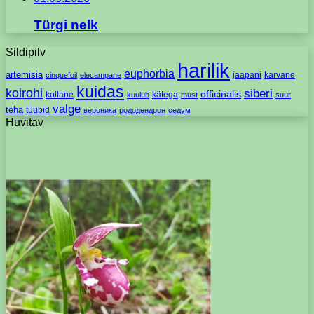
Türgi nelk
Sildipilv
harilik
euphorbia
artemisia
jaapani
karvane
cinquefoil
elecampane
kuidas
koirohi
siberi
officinalis
kollane
kätega
kuulub
must
suur
valge
teha
tüübid
вероника
рододендрон
седум
Huvitav