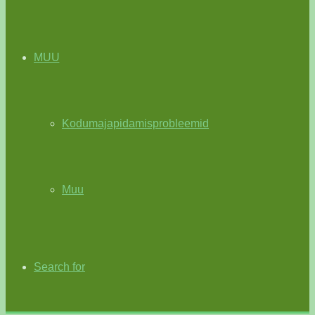
MUU
Kodumajapidamisprobleemid
Muu
Search for