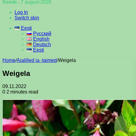
Reede , 7 august 2026
Log In
Switch skin
Eesti
Русский
English
Deutsch
Eesti
Home
/
Aialilled ja -taimed
/
Weigela
Weigela
09.11.2022
0
2 minutes read