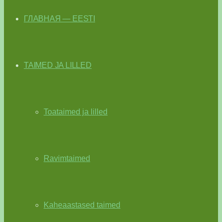
ГЛАВНАЯ — EESTI
TAIMED JA LILLED
Toataimed ja lilled
Ravimtaimed
Kaheaastased taimed