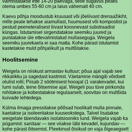
valmistatakse ette 14-20 päevaga, selle sügavus peaks
olema umbes 55-60 cm ja laius vähemalt 40 cm.
Kaevu põhja moodustub kruusast või jõeliivast drenaažikiht,
mille peale tehakse aiamullast, huumusest või kompostist ja
pestud peeneteralisest liivast koosnevast substraadist
küngas. Istutamisel sirgendatakse seemiku juured ja
puistatakse üle ettevalmistatud mullaseguga. Weigela
seemiku juurekaela ei saa matta. Kohe pärast istutamist
kastetakse muld põhjalikult ja multšitakse.
Hoolitsemine
Weigela on niiskust armastav kultuur; põua ajal vajab see
rikkalikku ja sagedast kastmist. Väetamine mängib võrdselt
olulist rolli; Piisab 2 söötmisest hooajal (1 varakevadel, kui
lumi sulab, teine õitsemise ajal. Weigeli puu tüve piirkonda
rohitakse ja kobestatakse regulaarselt, soovitav on multšida
kuivade lehtedega.
Külma ilmaga pressitakse põõsad hoolikalt mulla pinnale,
kaetakse ja isoleeritakse kuuseokstega. Talvel lisatakse
weigelale täiendavaks isolatsiooniks lund. Weigela vajab ka
pügamist: sanitaar — see viiakse läbi kevadel, kujundav —
kohe pärast õitsemist. Pleekinud õisikud on vaja õigeaegselt