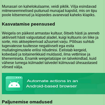
Munasari on kahelokulaarne, veidi piklik. Vilja esindavad
mitmeseemnelised puitunud munajad kapslid, mis on tipu
poole kitsenenud ja küpsedes avanevad kaheks klapiks.
Kasvatamise peensused
Weigela on päikest armastav kultuur, õitseb hästi ja areneb
aktiivselt hästi valgustatud aladel, kuigi kultuuris on liike ja
sorte, mis aktsepteerivad ažuurset varju. Põõsas suhtub
tugevatesse tuultesse negatiivselt ega esita
mullatingimustele erilisi nõudmisi. Eelistab kergeid,
kobedaid ja toitainerikkaid muldasid, ilma vettimise ja
tihenemiseta. Enamik weigelatüüpe on talvekindlad, kuid
vähese lumega külmadel talvedel külmuvad üheaastased
võrsed välja.
Paljunemise omadused