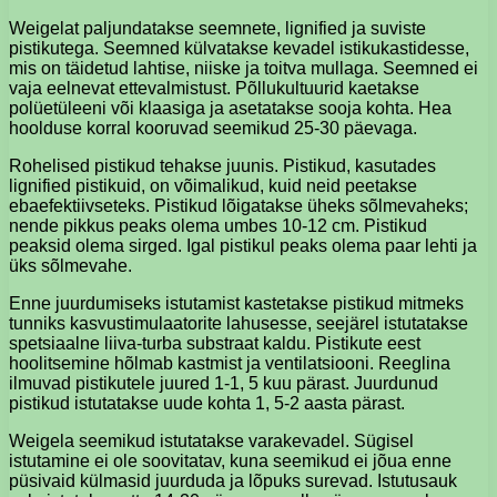
Weigelat paljundatakse seemnete, lignified ja suviste
pistikutega. Seemned külvatakse kevadel istikukastidesse,
mis on täidetud lahtise, niiske ja toitva mullaga. Seemned ei
vaja eelnevat ettevalmistust. Põllukultuurid kaetakse
polüetüleeni või klaasiga ja asetatakse sooja kohta. Hea
hoolduse korral kooruvad seemikud 25-30 päevaga.
Rohelised pistikud tehakse juunis. Pistikud, kasutades
lignified pistikuid, on võimalikud, kuid neid peetakse
ebaefektiivseteks. Pistikud lõigatakse üheks sõlmevaheks;
nende pikkus peaks olema umbes 10-12 cm. Pistikud
peaksid olema sirged. Igal pistikul peaks olema paar lehti ja
üks sõlmevahe.
Enne juurdumiseks istutamist kastetakse pistikud mitmeks
tunniks kasvustimulaatorite lahusesse, seejärel istutatakse
spetsiaalne liiva-turba substraat kaldu. Pistikute eest
hoolitsemine hõlmab kastmist ja ventilatsiooni. Reeglina
ilmuvad pistikutele juured 1-1, 5 kuu pärast. Juurdunud
pistikud istutatakse uude kohta 1, 5-2 aasta pärast.
Weigela seemikud istutatakse varakevadel. Sügisel
istutamine ei ole soovitatav, kuna seemikud ei jõua enne
püsivaid külmasid juurduda ja lõpuks surevad. Istutusauk