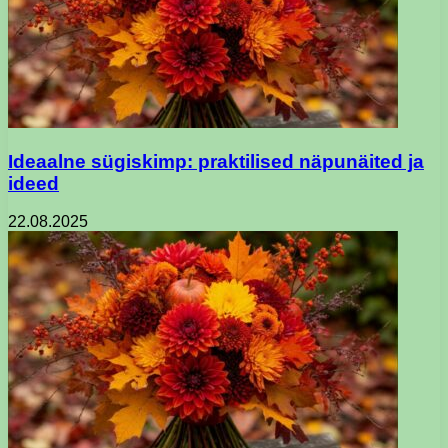
Ideaalne sügiskimp: praktilised näpunäited ja
ideed
22.08.2025