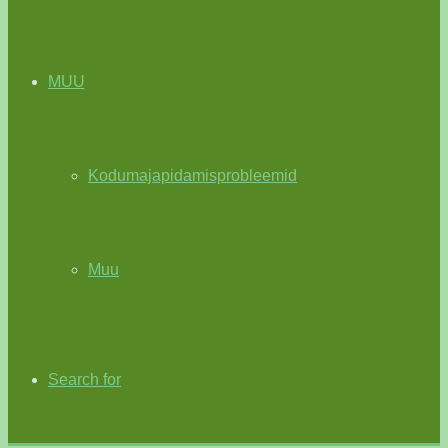
MUU
Kodumajapidamisprobleemid
Muu
Search for