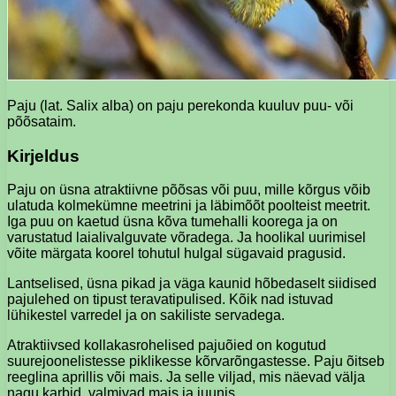
Paju (lat. Salix alba) on paju perekonda kuuluv puu- või
põõsataim.
Kirjeldus
Paju on üsna atraktiivne põõsas või puu, mille kõrgus võib
ulatuda kolmekümne meetrini ja läbimõõt poolteist meetrit.
Iga puu on kaetud üsna kõva tumehalli koorega ja on
varustatud laialivalguvate võradega. Ja hoolikal uurimisel
võite märgata koorel tohutul hulgal sügavaid pragusid.
Lantselised, üsna pikad ja väga kaunid hõbedaselt siidised
pajulehed on tipust teravatipulised. Kõik nad istuvad
lühikestel varredel ja on sakiliste servadega.
Atraktiivsed kollakasrohelised pajuõied on kogutud
suurejoonelistesse piklikesse kõrvarõngastesse. Paju õitseb
reeglina aprillis või mais. Ja selle viljad, mis näevad välja
nagu karbid, valmivad mais ja juunis.