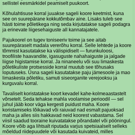
sellistel eesmärkidel peamiselt puukoort.
Kõhulahtisuse korral juuakse sageli koore keetmist, kuna
see on suurepärane kokkutõmbav aine. Lisaks tuleb see
hästi toime põletikega ning seda kirjutatakse sageli podagra
ja erinevate liigesehaiguste all kannatajatele.
Pajukoorel on tugev toniseeriv toime ja see aitab
suurepäraselt madala vererõhu korral. Selle lehtede ja koore
tõmmist kasutatakse ka välispidiselt — furunkuloosi,
troofiliste haavandite, igasuguste nahahaiguste ja jalgade
liigse higistamise korral. Ja ninaneelu või suu limaskesta
põletikuliste protsesside korral muutub see tõhusaks
loputuseks. Üsna sageli kasutatakse paju jämesoole ja mao
limaskesta põletiku, samuti siseorganite verejooksu ja
kurguvalu korral.
Tavaliselt koristatakse koort kevadel kahe-kolmeaastastelt
võrsetelt. Seda tehakse mahla voolamise perioodil — sel
juhul jääb koor väga kergesti puidust maha. Koore
koristamiseks lõikavad või raiuvad nad esmalt pajuoksad
maha ja alles siis hakkavad neid koorest vabastama. Sel
viisil saadud tooraine kuivatatakse põrandatel või pööningul.
Koore võib aga lihtsalt riputada varjus spetsiaalselt selleks
mõeldud riidepuudele või kasutada kuivateid, milles