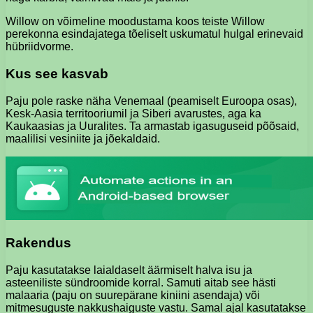
Willow on võimeline moodustama koos teiste Willow
perekonna esindajatega tõeliselt uskumatul hulgal erinevaid
hübriidvorme.
Kus see kasvab
Paju pole raske näha Venemaal (peamiselt Euroopa osas),
Kesk-Aasia territooriumil ja Siberi avarustes, aga ka
Kaukaasias ja Uuralites. Ta armastab igasuguseid põõsaid,
maalilisi vesiniite ja jõekaldaid.
Rakendus
Paju kasutatakse laialdaselt äärmiselt halva isu ja
asteeniliste sündroomide korral. Samuti aitab see hästi
malaaria (paju on suurepärane kiniini asendaja) või
mitmesuguste nakkushaiguste vastu. Samal ajal kasutatakse