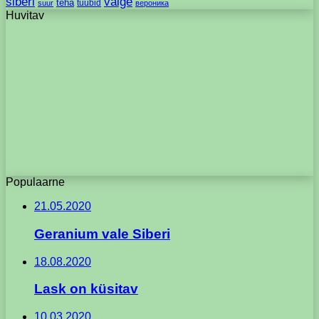
siberi
valge
teha
tüübid
suur
вероника
Huvitav
Populaarne
21.05.2020
Geranium vale Siberi
18.08.2020
Lask on küsitav
10.03.2020