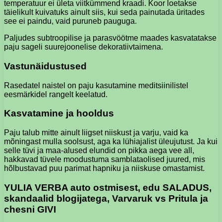
temperatuur ei ületa viitkümmend kraadi. Koor loetakse
täielikult kuivatuks ainult siis, kui seda painutada üritades
see ei paindu, vaid puruneb pauguga.
Paljudes subtroopilise ja parasvöötme maades kasvatatakse
paju sageli suurejoonelise dekoratiivtaimena.
Vastunäidustused
Rasedatel naistel on paju kasutamine meditsiinilistel
eesmärkidel rangelt keelatud.
Kasvatamine ja hooldus
Paju talub mitte ainult liigset niiskust ja varju, vaid ka
mõningast mulla soolsust, aga ka lühiajalist üleujutust. Ja kui
selle tüvi ja maa-alused elundid on pikka aega vee all,
hakkavad tüvele moodustuma samblataolised juured, mis
hõlbustavad puu parimat hapniku ja niiskuse omastamist.
YULIA VERBA auto ostmisest, edu SALADUS,
skandaalid blogijatega, Varvaruk vs Pritula ja
chesni GIVI