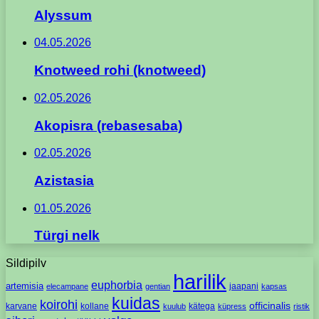
Alyssum
04.05.2026
Knotweed rohi (knotweed)
02.05.2026
Akopisra (rebasesaba)
02.05.2026
Azistasia
01.05.2026
Türgi nelk
Sildipilv
harilik
euphorbia
artemisia
jaapani
elecampane
gentian
kapsas
kuidas
koirohi
officinalis
karvane
kollane
kätega
kuulub
küpress
ristik