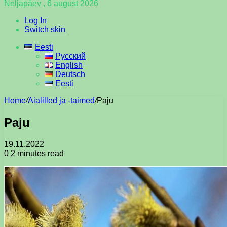
Neljapäev , 6 august 2026
Log In
Switch skin
Eesti
Русский
English
Deutsch
Eesti
Home
/
Aialilled ja -taimed
/
Paju
Paju
19.11.2022
0
2 minutes read