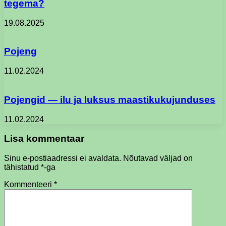
tegema?
19.08.2025
Pojeng
11.02.2024
Pojengid — ilu ja luksus maastikukujunduses
11.02.2024
Lisa kommentaar
Sinu e-postiaadressi ei avaldata.
Nõutavad väljad on
tähistatud
*
-ga
Kommenteeri
*