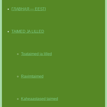
ГЛАВНАЯ — EESTI
TAIMED JA LILLED
Toataimed ja lilled
Ravimtaimed
Kaheaastased taimed