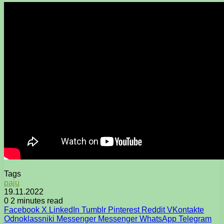
Tags
paju
19.11.2022
0
2 minutes read
Facebook
X
LinkedIn
Tumblr
Pinterest
Reddit
VKontakte
Odnoklassniki
Messenger
Messenger
WhatsApp
Telegram