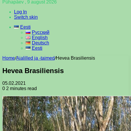
Pühapäev , 9 august 2026
Log In
Switch skin
Eesti
Русский
English
Deutsch
Eesti
Home
/
Aialilled ja -taimed
/
Hevea Brasiliensis
Hevea Brasiliensis
05.02.2021
0
2 minutes read