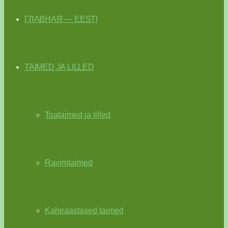
ГЛАВНАЯ — EESTI
TAIMED JA LILLED
Toataimed ja lilled
Ravimtaimed
Kaheaastased taimed