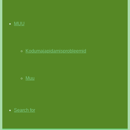
MUU
Kodumajapidamisprobleemid
Muu
Search for