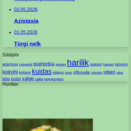
02.05.2026
Azistasia
01.05.2026
Türgi nelk
Sildipilv
harilik
euphorbia
artemisia
jaapani
karvane
cinquefoil
gentian
kapsas
kuidas
koirohi
siberi
officinalis
kollane
kätega
must
priimula
sibul
valge
teha
tüübid
valida
рододендрон
Huvitav