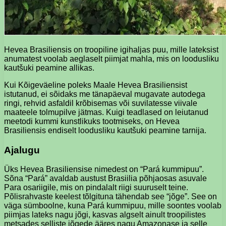
Hevea Brasiliensis on troopiline igihaljas puu, mille lateksist
anumatest voolab aeglaselt piimjat mahla, mis on loodusliku
kautšuki peamine allikas.
Kui Kõigeväeline poleks Maale Hevea Brasiliensist
istutanud, ei sõidaks me tänapäeval mugavate autodega
ringi, rehvid asfaldil krõbisemas või suvilatesse viivale
maateele tolmupilve jätmas. Kuigi teadlased on leiutanud
meetodi kummi kunstlikuks tootmiseks, on Hevea
Brasiliensis endiselt loodusliku kautšuki peamine tarnija.
Ajalugu
Üks Hevea Brasiliensise nimedest on “Pará kummipuu”.
Sõna “Pará” avaldab austust Brasiilia põhjaosas asuvale
Para osariigile, mis on pindalalt riigi suuruselt teine.
Põlisrahvaste keelest tõlgituna tähendab see “jõge”. See on
väga sümboolne, kuna Pará kummipuu, mille soontes voolab
piimjas lateks nagu jõgi, kasvas algselt ainult troopilistes
metsades selliste jõgede ääres nagu Amazonase ja selle