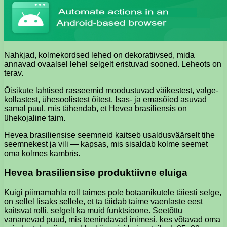
Nahkjad, kolmekordsed lehed on dekoratiivsed, mida
annavad ovaalsel lehel selgelt eristuvad sooned. Leheots on
terav.
Õisikute lahtised rasseemid moodustuvad väikestest, valge-
kollastest, ühesoolistest õitest. Isas- ja emasõied asuvad
samal puul, mis tähendab, et Hevea brasiliensis on
ühekojaline taim.
Hevea brasiliensise seemneid kaitseb usaldusväärselt tihe
seemnekest ja vili — kapsas, mis sisaldab kolme seemet
oma kolmes kambris.
Hevea brasiliensise produktiivne eluiga
Kuigi piimamahla roll taimes pole botaanikutele täiesti selge,
on sellel lisaks sellele, et ta täidab taime vaenlaste eest
kaitsvat rolli, selgelt ka muid funktsioone. Seetõttu
vananevad puud, mis teenindavad inimesi, kes võtavad oma