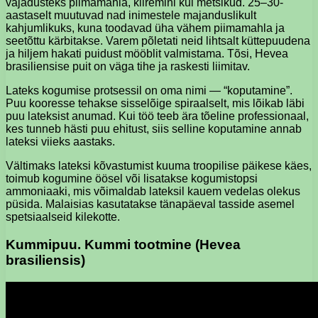
vajadusteks piimamahla, kiiremini kui metsikud. 25–30-
aastaselt muutuvad nad inimestele majanduslikult
kahjumlikuks, kuna toodavad üha vähem piimamahla ja
seetõttu kärbitakse. Varem põletati neid lihtsalt küttepuudena
ja hiljem hakati puidust mööblit valmistama. Tõsi, Hevea
brasiliensise puit on väga tihe ja raskesti liimitav.
Lateks kogumise protsessil on oma nimi — “koputamine”.
Puu kooresse tehakse sisselõige spiraalselt, mis lõikab läbi
puu lateksist anumad. Kui töö teeb ära tõeline professionaal,
kes tunneb hästi puu ehitust, siis selline koputamine annab
lateksi viieks aastaks.
Vältimaks lateksi kõvastumist kuuma troopilise päikese käes,
toimub kogumine öösel või lisatakse kogumistopsi
ammoniaaki, mis võimaldab lateksil kauem vedelas olekus
püsida. Malaisias kasutatakse tänapäeval tasside asemel
spetsiaalseid kilekotte.
Kummipuu. Kummi tootmine (Hevea
brasiliensis)