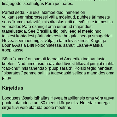
lisajõgede, sealhulgas Pará jõe ääres.
Pärast seda, kui üks läbimõeldud inimene oli
vulkaniseerimisprotsessi välja mõelnud, puhkes ärimeeste
seas “kummipalavik”, mis rikastas eriti ettevõtlikke inimesi ja
võimaldas Pará osariigil oma uinunud majandust
taaselustada. See Brasiilia riigi privileeg ei meeldinud
teistest kohtadest pärit ärimeeste hulgale, seega smugeldati
Hevea seemned riigist välja ja taim levis kiiresti Kagu- ja
Lõuna-Aasia Briti kolooniatesse, samuti Lääne-Aafrika
troopikasse.
Sõna “kumm” on samuti laenatud Ameerika indiaanlaste
keelest. Nad nimetasid haavatud tüvest tilkuvat piimjat mahla
“cao-chu”, mis tähendab “puupisaraid”. Poisid tegid nendest
“pisaratest” pehme palli ja tugevdasid sellega mängides oma
jalgu.
Kirjeldus
Looduses tõstab igihaljas Hevea brasiliensis oma võra taeva
poole, ulatudes kuni 30 meetri kõrguseks. Heleda koorega
sirge tüvi võib ulatuda poole meetrini.