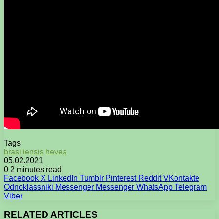
Tags
brasiliensis
hevea
05.02.2021
0
2 minutes read
Facebook
X
LinkedIn
Tumblr
Pinterest
Reddit
VKontakte
Odnoklassniki
Messenger
Messenger
WhatsApp
Telegram
Viber
RELATED ARTICLES