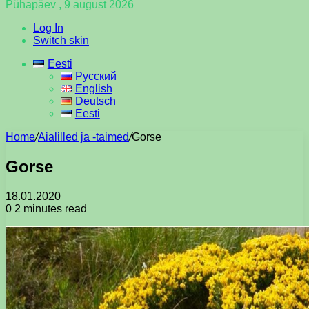
Pühapäev , 9 august 2026
Log In
Switch skin
Eesti
Русский
English
Deutsch
Eesti
Home
/
Aialilled ja -taimed
/
Gorse
Gorse
18.01.2020
0
2 minutes read