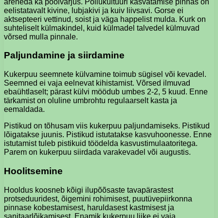
areneda ka poolvarjus. Põllukultuuri kasvatamise pinnas on
eelistatavalt kivine, lubjakivi ja kuiv liivsavi. Gorse ei
aktsepteeri vettinud, soist ja väga happelist mulda. Kurk on
suhteliselt külmakindel, kuid külmadel talvedel külmuvad
võrsed mulla pinnale.
Paljundamine ja siirdamine
Kukerpuu seemnete külvamine toimub sügisel või kevadel.
Seemned ei vaja eelnevat kihistamist. Võrsed ilmuvad
ebaühtlaselt; pärast külvi möödub umbes 2-2, 5 kuud. Enne
tärkamist on oluline umbrohtu regulaarselt kasta ja
eemaldada.
Pistikud on tõhusam viis kukerpuu paljundamiseks. Pistikud
lõigatakse juunis. Pistikud istutatakse kasvuhoonesse. Enne
istutamist tuleb pistikuid töödelda kasvustimulaatoritega.
Parem on kukerpuu siirdada varakevadel või augustis.
Hoolitsemine
Hooldus koosneb kõigi ilupõõsaste tavapärastest
protseduuridest, õigemini rohimisest, puutüvepiirkonna
pinnase kobestamisest, haruldasest kastmisest ja
sanitaarlõikamisest. Enamik kukerpuu liike ei vaja