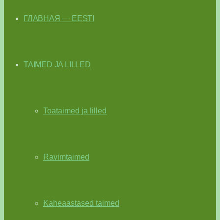
ГЛАВНАЯ — EESTI
TAIMED JA LILLED
Toataimed ja lilled
Ravimtaimed
Kaheaastased taimed