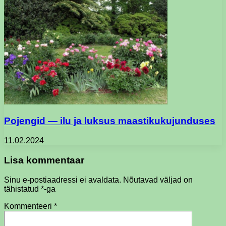
Pojengid — ilu ja luksus maastikukujunduses
11.02.2024
Lisa kommentaar
Sinu e-postiaadressi ei avaldata.
Nõutavad väljad on
tähistatud
*
-ga
Kommenteeri
*