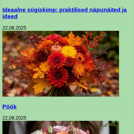
Ideaalne sügiskimp: praktilised näpunäited ja
ideed
22.08.2025
Pöök
22.08.2025