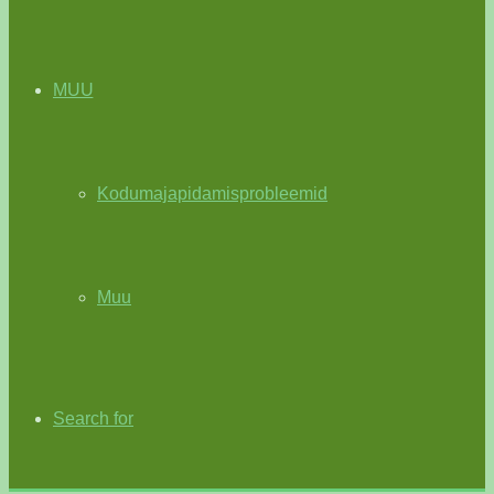
MUU
Kodumajapidamisprobleemid
Muu
Search for