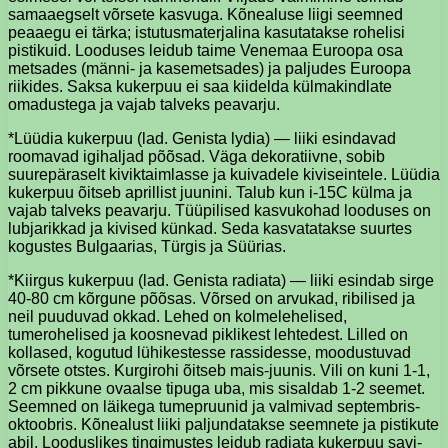
samaaegselt võrsete kasvuga. Kõnealuse liigi seemned
peaaegu ei tärka; istutusmaterjalina kasutatakse rohelisi
pistikuid. Looduses leidub taime Venemaa Euroopa osa
metsades (männi- ja kasemetsades) ja paljudes Euroopa
riikides. Saksa kukerpuu ei saa kiidelda külmakindlate
omadustega ja vajab talveks peavarju.
*Lüüdia kukerpuu (lad. Genista lydia) — liiki esindavad
roomavad igihaljad põõsad. Väga dekoratiivne, sobib
suurepäraselt kiviktaimlasse ja kuivadele kiviseintele. Lüüdia
kukerpuu õitseb aprillist juunini. Talub kun i-15C külma ja
vajab talveks peavarju. Tüüpilised kasvukohad looduses on
lubjarikkad ja kivised künkad. Seda kasvatatakse suurtes
kogustes Bulgaarias, Türgis ja Süürias.
*Kiirgus kukerpuu (lad. Genista radiata) — liiki esindab sirge
40-80 cm kõrgune põõsas. Võrsed on arvukad, ribilised ja
neil puuduvad okkad. Lehed on kolmelehelised,
tumerohelised ja koosnevad piklikest lehtedest. Lilled on
kollased, kogutud lühikestesse rassidesse, moodustuvad
võrsete otstes. Kurgirohi õitseb mais-juunis. Vili on kuni 1-1,
2 cm pikkune ovaalse tipuga uba, mis sisaldab 1-2 seemet.
Seemned on läikega tumepruunid ja valmivad septembris-
oktoobris. Kõnealust liiki paljundatakse seemnete ja pistikute
abil. Looduslikes tingimustes leidub radiata kukerpuu savi-