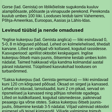
Gorse (lad. Genista) on liblikõieliste sugukonda kuuluv
alampõõsaste, põõsaste ja viinapuude perekond. Perekonda
kuulub umbes 100 liiki. Looduses leidub taimi Vahemeres,
Põhja-Ameerikas, Euroopas, Aasias ja Lähis-Idas.
Levinud tüübid ja nende omadused
*Inglise kukerpuu (lad. Genista anglica) — liiki esindavad 0,
5-0, 8 m kõrgused põõsad. Lehed on kolmelehelised, tihedalt
karvane. Lilled on valkjad või kollased, kogutud rassidesse.
Kasvuperiood: aprillist oktoobri keskpaigani. Inglise
kukerpuu õitseb mais-juunis, õitsemine kestab umbes kolm
nädalat. Taimed hakkavad vilja kandma kolmandal aastal
pärast istutamist. Tüüpilised kasvukohad looduses on
turbanõmmed.
*Saksa kukerpuu (lad. Genista germanica) — liiki esindavad
kuni 120 cm kõrgused põõsad. Oksad on sirged ja karvased.
Lehed on istuvad, lansolaadid, kuni 2 cm pikad, servad on
ripsmelised ja karvased ning põhjas roheliste ogadega.
Lilled on kuldkollased, kogutud ratsmedesse, paiknevad
peaaegu iga võrse otstes. Saksa kukerpuu õitseb juunis-
juulis, õitsemine kestab 3-5 nädalat. Viljad valmivad oktoobri
esimesel või teisel kümnendil. Viljade valmimine toimub