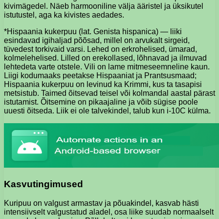
kivimägedel. Näeb harmooniline välja ääristel ja üksikutel
istutustel, aga ka kivistes aedades.
*Hispaania kukerpuu (lat. Genista hispanica) — liiki
esindavad igihaljad põõsad, millel on arvukalt sirgeid,
tüvedest torkivaid varsi. Lehed on erkrohelised, ümarad,
kolmelehelised. Lilled on erekollased, lõhnavad ja ilmuvad
lehtedeta varte otstele. Vili on lame mitmeseemneline kaun.
Liigi kodumaaks peetakse Hispaaniat ja Prantsusmaad;
Hispaania kukerpuu on levinud ka Krimmi, kus ta tasapisi
metsistub. Taimed õitsevad teisel või kolmandal aastal pärast
istutamist. Õitsemine on pikaajaline ja võib sügise poole
uuesti õitseda. Liik ei ole talvekindel, talub kun i-10C külma.
Kasvutingimused
Kuripuu on valgust armastav ja põuakindel, kasvab hästi
intensiivselt valgustatud aladel, osa liike suudab normaalselt