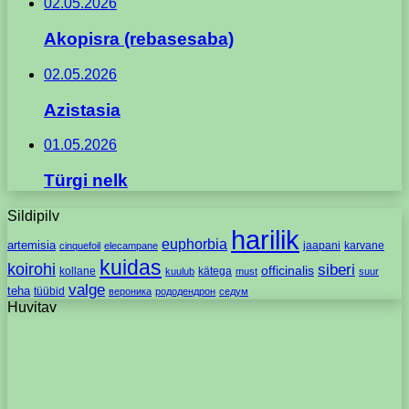
02.05.2026
Akopisra (rebasesaba)
02.05.2026
Azistasia
01.05.2026
Türgi nelk
Sildipilv
harilik
euphorbia
artemisia
jaapani
karvane
cinquefoil
elecampane
kuidas
koirohi
siberi
officinalis
kollane
kätega
kuulub
must
suur
valge
teha
tüübid
вероника
рододендрон
седум
Huvitav