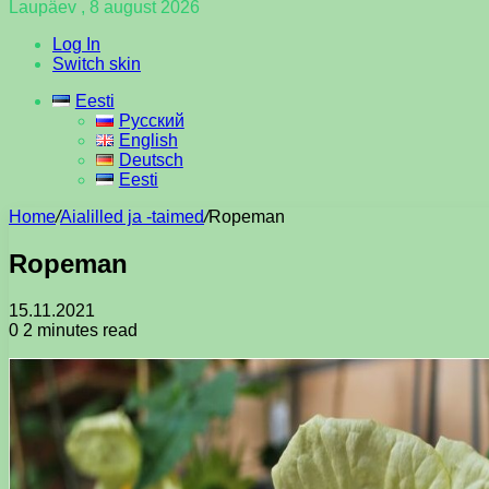
Laupäev , 8 august 2026
Log In
Switch skin
Eesti
Русский
English
Deutsch
Eesti
Home
/
Aialilled ja -taimed
/
Ropeman
Ropeman
15.11.2021
0
2 minutes read