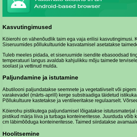
Kasvutingimused
Köierohi on vähenõudlik taim ega vaja erilisi kasvutingimusi. 
Siseruumides põllukultuuride kasvatamisel asetatakse taimedeg
Tuleb meeles pidada, et siseruumide isendite ebasoodsad ting
temperatuuri langus avaldab kahjulikku mõju taimede tervisele. 
soolast ja vettinud mulda.
Paljundamine ja istutamine
Abutilooni paljundatakse seemnete ja vegetatiivselt või pige
varakevadel (märts-aprill) kerge substraadiga täidetud istikuk
Põllukultuure kastetakse ja ventileeritakse regulaarselt. Võr
Köierohu pistikutega paljundamisel lõigatakse istutusmaterjal n
pistikud märja liiva ja turbaga konteineritesse. Juurduda võib
cm läbimõõduga konteineritesse. Taimed siirdatakse avamaale
Hoolitsemine