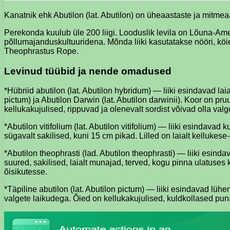
Kanatnik ehk Abutilon (lat. Abutilon) on üheaastaste ja mit
Perekonda kuulub üle 200 liigi. Looduslik levila on Lõuna-Ameer
põllumajanduskultuuridena. Mõnda liiki kasutatakse nööri, köie
Theophrastus Rope.
Levinud tüübid ja nende omadused
*Hübriid abutilon (lat. Abutilon hybridum) — liiki esindavad lai
pictum) ja Abutilon Darwin (lat. Abutilon darwinii). Koor on pr
kellukakujulised, rippuvad ja olenevalt sordist võivad olla v
*Abutilon vitifolium (lat. Abutilon vitifolium) — liiki esindav
sügavalt sakilised, kuni 15 cm pikad. Lilled on laialt kellukes
*Abutilon theophrasti (lad. Abutilon theophrasti) — liiki esin
suured, sakilised, laialt munajad, terved, kogu pinna ulatuse
õisikutesse.
*Täpiline abutilon (lat. Abutilon pictum) — liiki esindavad l
valgete laikudega. Õied on kellukakujulised, kuldkollased puna