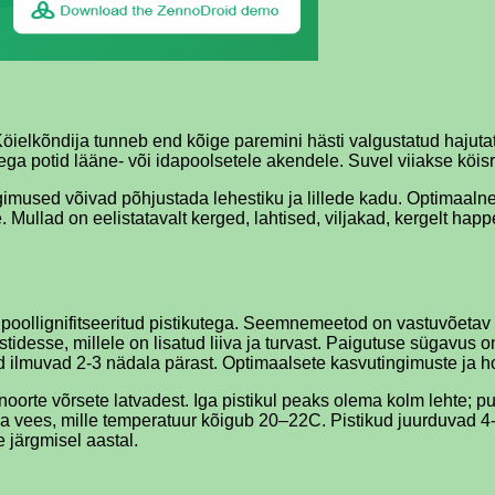
Köielkõndija tunneb end kõige paremini hästi valgustatud hajuta
a potid lääne- või idapoolsetele akendele. Suvel viiakse köisr
imused võivad põhjustada lehestiku ja lillede kadu. Optimaaln
Mullad on eelistatavalt kerged, lahtised, viljakad, kergelt happe
m poollignifitseeritud pistikutega. Seemnemeetod on vastuvõeta
astidesse, millele on lisatud liiva ja turvast. Paigutuse sügavu
sed ilmuvad 2-3 nädala pärast. Optimaalsete kasvutingimuste ja 
oorte võrsete latvadest. Iga pistikul peaks olema kolm lehte; pu
 ka vees, mille temperatuur kõigub 20–22C. Pistikud juurduvad 4
 järgmisel aastal.