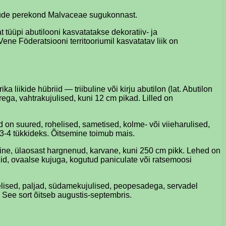
 puude perekond Malvaceae sugukonnast.
 tüüpi abutilooni kasvatatakse dekoratiiv- ja
ene Föderatsiooni territooriumil kasvatatav liik on
 liikide hübriid — triibuline või kirju abutilon (lat. Abutilon
rega, vahtrakujulised, kuni 12 cm pikad. Lilled on
d on suured, rohelised, sametised, kolme- või viieharulised,
d 3-4 tükkideks. Õitsemine toimub mais.
stine, ülaosast hargnenud, karvane, kuni 250 cm pikk. Lehed on
žid, ovaalse kujuga, kogutud paniculate või ratsemoosi
helised, paljad, südamekujulised, peopesadega, servadel
 See sort õitseb augustis-septembris.