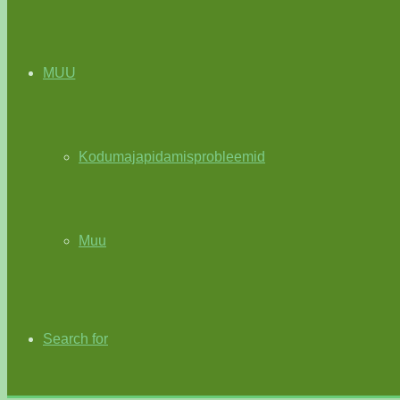
MUU
Kodumajapidamisprobleemid
Muu
Search for