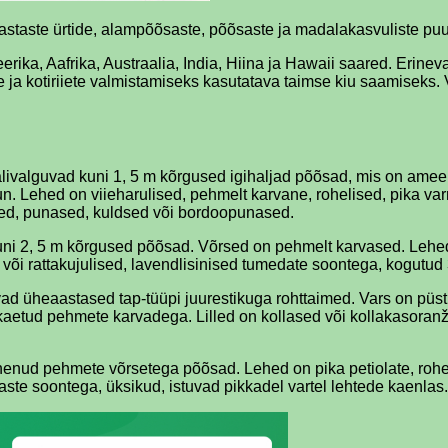
meaastaste ürtide, alampõõsaste, põõsaste ja madalakasvuliste
ika, Aafrika, Austraalia, India, Hiina ja Hawaii saared. Erinevat
 ja kotiriiete valmistamiseks kasutatava taimse kiu saamiseks. V
alivalguvad kuni 1, 5 m kõrgused igihaljad põõsad, mis on ameerika
uun. Lehed on viieharulised, pehmelt karvane, rohelised, pika var
alged, punased, kuldsed või bordoopunased.
ad kuni 2, 5 m kõrgused põõsad. Võrsed on pehmelt karvased. Lehe
e- või rattakujulised, lavendlisinised tumedate soontega, kogutu
davad üheaastased tap-tüüpi juurestikuga rohttaimed. Vars on pü
s kaetud pehmete karvadega. Lilled on kollased või kollakasoran
ühenenud pehmete võrsetega põõsad. Lehed on pika petiolate, ro
ste soontega, üksikud, istuvad pikkadel vartel lehtede kaenlas.