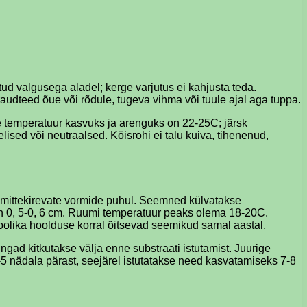
tud valgusega aladel; kerge varjutus ei kahjusta teda.
audteed õue või rõdule, tugeva vihma või tuule ajal aga tuppa.
e temperatuur kasvuks ja arenguks on 22-25C; järsk
lised või neutraalsed. Köisrohi ei talu kuiva, tihenenud,
v mittekirevate vormide puhul. Seemned külvatakse
s on 0, 5-0, 6 cm. Ruumi temperatuur peaks olema 18-20C.
hoolika hoolduse korral õitsevad seemikud samal aastal.
ngad kitkutakse välja enne substraati istutamist. Juurige
-5 nädala pärast, seejärel istutatakse need kasvatamiseks 7-8