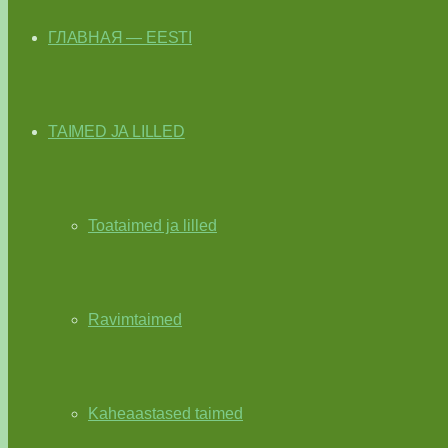
ГЛАВНАЯ — EESTI
TAIMED JA LILLED
Toataimed ja lilled
Ravimtaimed
Kaheaastased taimed