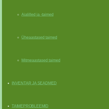
Aialilled ja -taimed
Üheaastased taimed
Mitmeaastased taimed
INVENTAR JA SEADMED
TAIMEPROBLEEMID