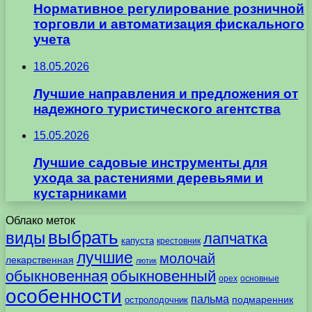
Нормативное регулирование розничной
торговли и автоматизация фискального
учета
18.05.2026
Лучшие направления и предложения от
надежного туристического агентства
15.05.2026
Лучшие садовые инструменты для
ухода за растениями деревьями и
кустарниками
Облако меток
выбрать
виды
лапчатка
капуста
крестовник
лучшие
молочай
лекарственная
лютик
обыкновенная
обыкновенный
орех
основные
особенности
пальма
подмаренник
остролодочник