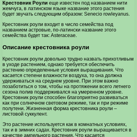
Крестовник Роули
еще известен под названием нити
жемчуга, в латинском языке название этого растения
будет звучать следующим образом: Senecio rowleyanus.
Крестовник роули входит в число семейства под
названием астровые, по-латински название этого
семейства будет так: Asteraceae.
Описание крестовника роули
Крестовник роули довольно трудно назвать прихотливым
в уходе растением, однако требуется обеспечить
растению определенные условия выращивания. Что
касается степени влажности воздуха, то она должна
удерживаться на среднем уровне. При этом важно
позаботиться о том, чтобы на протяжении всего летнего
сезона полив поддерживался на умеренном уровне.
Крестовник роули способен благоприятно развиваться
как при солнечном световом режиме, так и при режиме
полутени. Жизненная форма крестовника роули –
листовой суккулент.
Это растение используется как в комнатных условиях,
так и в зимних садах. Крестовник роули выращивается в
качестве ампельного растения. Что касается