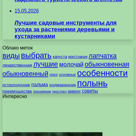
15.05.2026
Лучшие садовые инструменты для
ухода за растениями деревьями и
кустарниками
Облако меток
выбрать
виды
лапчатка
капуста
крестовник
лучшие
обыкновенная
молочай
лекарственная
особенности
обыкновенный
орех
основные
полынь
пальма
подмаренник
остролодочник
советы
преимущества
ремонт
просвирник
прострел
Интересно