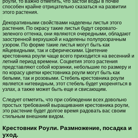
роули, то важно отметить, что застой воды в почве
способен крайне отрицательно сказаться на развитии
этого растения.
Декоративными свойствами наделены листья этого
растения. По окрасу такие листья будут серовато-
зеленого оттенка, они являются очередными, обладают
заостренной верхушкой и наделены полупрозрачным
узором. По форме такие листья могут быть как
яйцевидными, так и сферическими. Цветение
крестовника роули чаще всего приходится на весенний и
летний период времени. Соцветия этого растения
представляют собой корзинки, небольшие по размеру и
по корасу цветки крестовника роули могут быть как
белыми, так и розовыми. Стебель крестовника роули
является нитевидным, этот стебель будет укореняться в
узлах, а также может быть еще и свисающим.
Следует отметить, что при соблюдении всех довольно
простых требований выращивания крестовника роули,
это растение будет долгое время радовать вас своим
стильным внешним видом.
Крестовник Роули. Размножение, посадка и
уход.