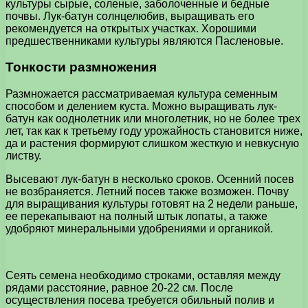
культуры сырые, соленые, заболоченные и бедные
почвы. Лук-батун солнцелюбив, выращивать его
рекомендуется на открытых участках. Хорошими
предшественниками культуры являются Пасленовые.
Тонкости размножения
Размножается рассматриваемая культура семенным
способом и делением куста. Можно выращивать лук-
батун как ооднолетник или многолетник, но не более трех
лет, так как к третьему году урожайность становится ниже,
да и растения формируют слишком жесткую и невкусную
листву.
Высевают лук-батун в несколько сроков. Осенний посев
не возбраняется. Летний посев также возможен. Почву
для выращивания культуры готовят на 2 недели раньше,
ее перекапывают на полный штык лопаты, а также
удобряют минеральными удобрениями и органикой.
Сеять семена необходимо строками, оставляя между
рядами расстояние, равное 20-22 см. После
осуществления посева требуется обильный полив и