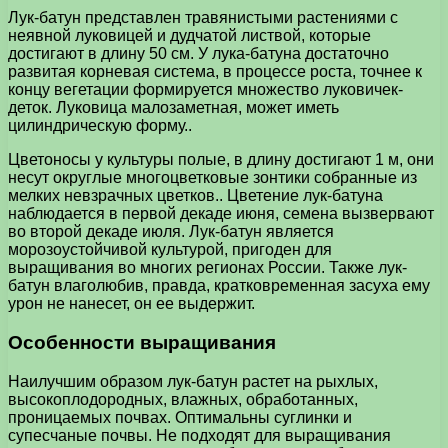
Лук-батун представлен травянистыми растениями с
неявной луковицей и дудчатой листвой, которые
достигают в длину 50 см. У лука-батуна достаточно
развитая корневая система, в процессе роста, точнее к
концу вегетации формируется множество луковичек-
деток. Луковица малозаметная, может иметь
цилиндрическую форму..
Цветоносы у культуры полые, в длину достигают 1 м, они
несут округлые многоцветковые зонтики собранные из
мелких невзрачных цветков.. Цветение лук-батуна
наблюдается в первой декаде июня, семена вызвервают
во второй декаде июля. Лук-батун является
морозоустойчивой культурой, пригоден для
выращивания во многих регионах России. Также лук-
батун влаголюбив, правда, кратковременная засуха ему
урон не нанесет, он ее выдержит.
Особенности выращивания
Наилучшим образом лук-батун растет на рыхлых,
высокоплодородных, влажных, обработанных,
проницаемых почвах. Оптимальны суглинки и
супесчаные почвы. Не подходят для выращивания