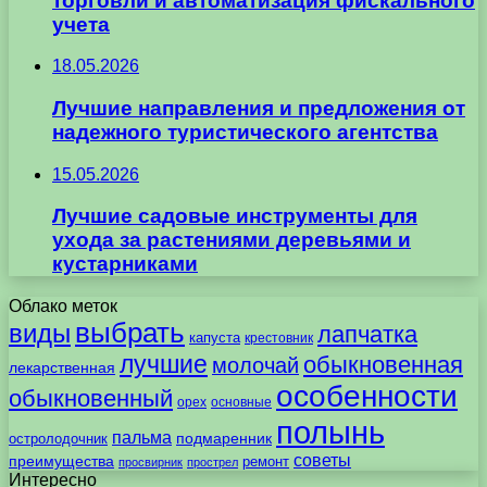
торговли и автоматизация фискального
учета
18.05.2026
Лучшие направления и предложения от
надежного туристического агентства
15.05.2026
Лучшие садовые инструменты для
ухода за растениями деревьями и
кустарниками
Облако меток
выбрать
виды
лапчатка
капуста
крестовник
лучшие
обыкновенная
молочай
лекарственная
особенности
обыкновенный
орех
основные
полынь
пальма
подмаренник
остролодочник
советы
преимущества
ремонт
просвирник
прострел
Интересно