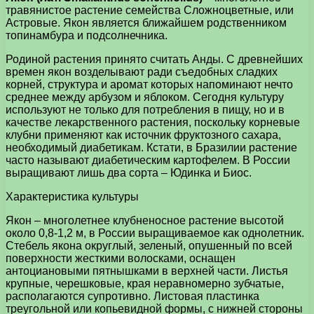
травянистое растение семейства Сложноцветные, или
Астровые. Якон является ближайшем родственником
топинамбура и подсолнечника.
Родиной растения принято считать Анды. С древнейших
времен якон возделывают ради съедобных сладких
корней, структура и аромат которых напоминают нечто
среднее между арбузом и яблоком. Сегодня культуру
используют не только для потребления в пищу, но и в
качестве лекарственного растения, поскольку корневые
клубни применяют как источник фруктозного сахара,
необходимый диабетикам. Кстати, в Бразилии растение
часто называют диабетическим картофелем. В России
выращивают лишь два сорта – Юдинка и Биос.
Характеристика культуры
Якон – многолетнее клубненосное растение высотой
около 0,8-1,2 м, в России выращиваемое как однолетник.
Стебель якона округлый, зеленый, опушенный по всей
поверхности жесткими волосками, оснащен
антоциановыми пятнышками в верхней части. Листья
крупные, черешковые, края неравномерно зубчатые,
располагаются супротивно. Листовая пластинка
треугольной или копьевидной формы, с нижней стороны