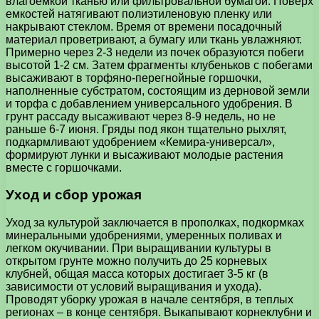
влагоемкой тканью или фильтровальной бумагой. Поверх
емкостей натягивают полиэтиленовую пленку или
накрывают стеклом. Время от времени посадочный
материал проветривают, а бумагу или ткань увлажняют.
Примерно через 2-3 недели из почек образуются побеги
высотой 1-2 см. Затем фрагменты клубеньков с побегами
высаживают в торфяно-перегнойные горшочки,
наполненные субстратом, состоящим из дерновой земли
и торфа с добавлением универсального удобрения. В
грунт рассаду высаживают через 8-9 недель, но не
раньше 6-7 июня. Гряды под якон тщательно рыхлят,
подкармливают удобрением «Кемира-универсал»,
формируют лунки и высаживают молодые растения
вместе с горшочками.
Уход и сбор урожая
Уход за культурой заключается в прополках, подкормках
минеральными удобрениями, умеренных поливах и
легком окучивании. При выращивании культуры в
открытом грунте можно получить до 25 корневых
клубней, общая масса которых достигает 3-5 кг (в
зависимости от условий выращивания и ухода).
Проводят уборку урожая в начале сентября, в теплых
регионах – в конце сентября. Выкапывают корнеклубни и