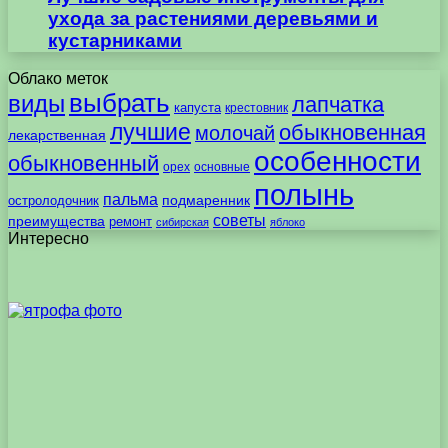
ухода за растениями деревьями и
кустарниками
Облако меток
выбрать
виды
лапчатка
капуста
крестовник
лучшие
обыкновенная
молочай
лекарственная
особенности
обыкновенный
орех
основные
полынь
пальма
подмаренник
остролодочник
советы
преимущества
ремонт
сибирская
яблоко
Интересно