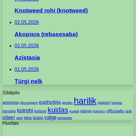
Knotweed rohi (knotweed)
02.05.2026
Akopisra (rebasesaba)
02.05.2026
Azistasia
01.05.2026
Türgi nelk
Sildipilv
harilik
euphorbia
artemisia
jaapani
elecampane
gentian
kapsas
kuidas
koirohi
officinalis
karvane
kollane
kätega
kuulub
küpress
ristik
siberi
valge
teha
tüübid
sibul
вероника
Huvitav