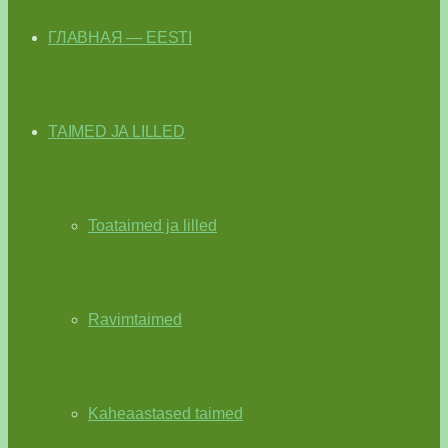
ГЛАВНАЯ — EESTI
TAIMED JA LILLED
Toataimed ja lilled
Ravimtaimed
Kaheaastased taimed