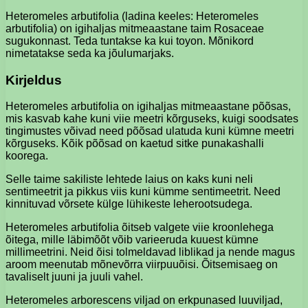
Heteromeles arbutifolia (ladina keeles: Heteromeles
arbutifolia) on igihaljas mitmeaastane taim Rosaceae
sugukonnast. Teda tuntakse ka kui toyon. Mõnikord
nimetatakse seda ka jõulumarjaks.
Kirjeldus
Heteromeles arbutifolia on igihaljas mitmeaastane põõsas,
mis kasvab kahe kuni viie meetri kõrguseks, kuigi soodsates
tingimustes võivad need põõsad ulatuda kuni kümne meetri
kõrguseks. Kõik põõsad on kaetud sitke punakashalli
koorega.
Selle taime sakiliste lehtede laius on kaks kuni neli
sentimeetrit ja pikkus viis kuni kümme sentimeetrit. Need
kinnituvad võrsete külge lühikeste leherootsudega.
Heteromeles arbutifolia õitseb valgete viie kroonlehega
õitega, mille läbimõõt võib varieeruda kuuest kümne
millimeetrini. Neid õisi tolmeldavad liblikad ja nende magus
aroom meenutab mõnevõrra viirpuuõisi. Õitsemisaeg on
tavaliselt juuni ja juuli vahel.
Heteromeles arborescens viljad on erkpunased luuviljad,