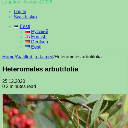
Laupäev , 8 august 2026
Log In
Switch skin
Eesti
Русский
English
Deutsch
Eesti
Home
/
Aialilled ja -taimed
/
Heteromeles arbutifolia
Heteromeles arbutifolia
25.12.2020
0
2 minutes read