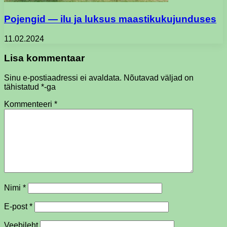
Pojengid — ilu ja luksus maastikukujunduses
11.02.2024
Lisa kommentaar
Sinu e-postiaadressi ei avaldata.
Nõutavad väljad on
tähistatud
*
-ga
Kommenteeri
*
Nimi
*
E-post
*
Veebileht