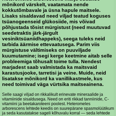
mõnikord värskelt, vaatamata nende
kokkutõmbavale ja üsna hapule maitsele.
Lisaks sisaldavad need viljad teatud koguses
tsüanogeenseid glükosiide, mis võivad
põhjustada tõsist mürgistust (need muutuvad
seedetraktis järk-järgult
vesiniktsüaniidhappeks), seega tuleks neid
tarbida äärmise ettevaatusega. Parim viis
mürgistuse vältimiseks on puuviljade
kuumutamine; isegi kerge keetmine aitab selle
probleemiga tõhusalt toime tulla. Nendest
marjadest saab valmistada ka maitsvaid
karastusjooke, tarretisi ja veine. Muide, neid
lisatakse mõnikord ka vanillikastmele, kus
need toimivad väga vürtsika maitseainena.
Selle saagi viljad on rikkalikult erinevate mineraalide ja
vitamiinide sisaldusega. Need on eriti rikkad tanniinide, C-
vitamiini ja beetakaroteeni poolest. Heteromeles
arborescens lehtede keedis on suurepärane spasmolüütikum
ja seda kasutatakse sageli kõhuvalu korral — seda lehtede