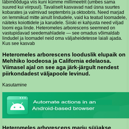
läbimõõduga viis kuni kümme millimeetrit (umbes sama
suured kui viirpuul). Tavaliselt kasvavad nad üsna suurtes
kobarates ja valmivad septembris ja oktoobris. Need marjad
on lemmikud mitte ainult lindudele, vaid ka teatud loomadele,
näiteks koiottidele ja karudele. Siiski ei kahjusta need viljad
loomi ega linde. Heteromeles arborescens seemned on
vastupidavad seedemahladele — see omadus võimaldab
lindudel ja loomadel neid oma väljaheidetesse laiali ajada.
Kus see kasvab
Heteromeles arborescens looduslik elupaik on
Mehhiko loodeosa ja California edelaosa.
Viimasel ajal on see aga järk-järgult nendest
piirkondadest väljapoole levinud.
Kasutamine
Heteromeles arborescens marju süüakse