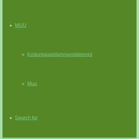
MUU
Kodumajapidamisprobleemid
Muu
Search for