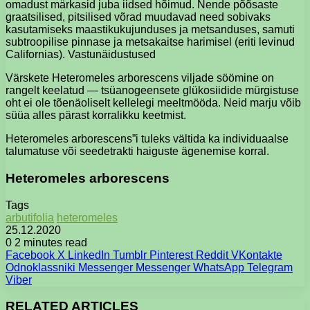
omadust märkasid juba iidsed hõimud. Nende põõsaste
graatsilised, pitsilised võrad muudavad need sobivaks
kasutamiseks maastikukujunduses ja metsanduses, samuti
subtroopilise pinnase ja metsakaitse harimisel (eriti levinud
Californias). Vastunäidustused
Värskete Heteromeles arborescens viljade söömine on
rangelt keelatud — tsüanogeensete glükosiidide mürgistuse
oht ei ole tõenäoliselt kellelegi meeltmööda. Neid marju võib
süüa alles pärast korralikku keetmist.
Heteromeles arborescens”i tuleks vältida ka individuaalse
talumatuse või seedetrakti haiguste ägenemise korral.
Heteromeles arborescens
Tags
arbutifolia
heteromeles
25.12.2020
0
2 minutes read
Facebook
X
LinkedIn
Tumblr
Pinterest
Reddit
VKontakte
Odnoklassniki
Messenger
Messenger
WhatsApp
Telegram
Viber
RELATED ARTICLES