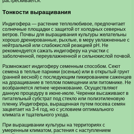
растрескивается.
Тонкости выращивания
Индигофера — растение теплолюбивое, предпочитает
солнечные площадки с защитой от холодных северных
ветров. Почвы для выращивания культуры желательны
хорошо дренированные, рыхлые, в меру увлажненные с
нейтральной или слабокислой реакцией рН. Не
рекомендуется сажать индигоферу на участки с
заболоченной, переувлажненной и сильнокислой почвой.
Размножают индигоферу семенным способом. Сеют
семена в теплые парники (осенью) или в открытый грунт
(ранней весной) с последующим пикированием саженцев
на доращивание в теплом помещении или питомнике. Не
возбраняется летнее черенкование. Осуществляют
данную процедуру в июне-июле. Черенки высаживают в
питательный субстрат под стекло или полиэтиленовую
пленку. Индигофера, выращенная путем посева семян
зацветает на 3-4 год, но с условием оптимального
климата и тщательного ухода.
При выращивании культуры на территориях с
умеренным климатом, растения с наступлением