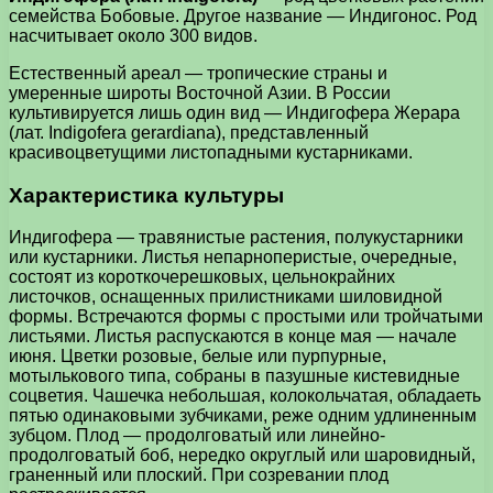
семейства Бобовые. Другое название — Индигонос. Род
насчитывает около 300 видов.
Естественный ареал — тропические страны и
умеренные широты Восточной Азии. В России
культивируется лишь один вид — Индигофера Жерара
(лат. Indigofera gerardiana), представленный
красивоцветущими листопадными кустарниками.
Характеристика культуры
Индигофера — травянистые растения, полукустарники
или кустарники. Листья непарноперистые, очередные,
состоят из короткочерешковых, цельнокрайних
листочков, оснащенных прилистниками шиловидной
формы. Встречаются формы с простыми или тройчатыми
листьями. Листья распускаются в конце мая — начале
июня. Цветки розовые, белые или пурпурные,
мотылькового типа, собраны в пазушные кистевидные
соцветия. Чашечка небольшая, колокольчатая, обладаеть
пятью одинаковыми зубчиками, реже одним удлиненным
зубцом. Плод — продолговатый или линейно-
продолговатый боб, нередко округлый или шаровидный,
граненный или плоский. При созревании плод