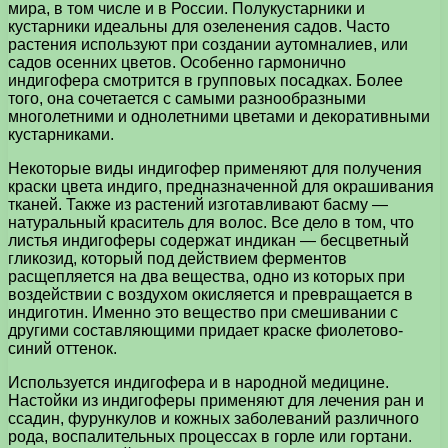
мира, в том числе и в России. Полукустарники и
кустарники идеальны для озеленения садов. Часто
растения используют при создании аутомналиев, или
садов осенних цветов. Особенно гармонично
индигофера смотрится в групповых посадках. Более
того, она сочетается с самыми разнообразными
многолетними и однолетними цветами и декоративными
кустарниками.
Некоторые виды индигофер применяют для получения
краски цвета индиго, предназначенной для окрашивания
тканей. Также из растений изготавливают басму —
натуральный краситель для волос. Все дело в том, что
листья индигоферы содержат индикан — бесцветный
гликозид, который под действием ферментов
расщепляется на два вещества, одно из которых при
воздействии с воздухом окисляется и превращается в
индиготин. Именно это вещество при смешивании с
другими составляющими придает краске фиолетово-
синий оттенок.
Используется индигофера и в народной медицине.
Настойки из индигоферы применяют для лечения ран и
ссадин, фурункулов и кожных заболеваний различного
рода, воспалительных процессах в горле или гортани.