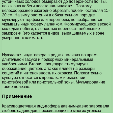
устойчивых холодов обмерзают до поверхности почвы,
но к июню побеги восстанавливаются. Поэтому
целесообразнее ежегодно обрезать побеги, оставляя 15-
20 см. На зиму растения в обязательном порядке
мульчируют торфом или перегноем, не возбраняется
укрывать индигоферу лапником. Формирующиеся весной
молодые побеги, с легкостью переносят небольшие
заморозки (это касается видов, выращиваемых в зоне
умеренного климата).
Нуждается индигофера в редких поливах во время
длительной засухи и подкормках минеральными
удобрениями. Вторая процедура стимулирует
образование цветков, а также влияет на размеры
соцветий и интенсивность их окраски. Положительно
культура относится к прополкам и рыхлении
пристеблевой или приствольной зоны. Мульчирование
также полезно.
Применение
Красивоцветущая индигофера давным-давно завоевала
любовь садоводов, проживающих во многих уголках