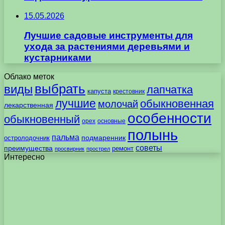
15.05.2026
Лучшие садовые инструменты для
ухода за растениями деревьями и
кустарниками
Облако меток
выбрать
виды
лапчатка
капуста
крестовник
лучшие
обыкновенная
молочай
лекарственная
особенности
обыкновенный
орех
основные
полынь
пальма
подмаренник
остролодочник
советы
преимущества
ремонт
просвирник
прострел
Интересно