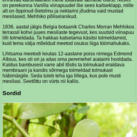
on perekonna Vanilla viinapuudel õie sees kaitseklapp, mille
alt on õppinud õietolmu ja nektarini jõudma vaid mustad
mesilased, Mehhiko põliselanikud.
1836. aastal jälgis Belgia botaanik Charles Morran Mehhikos
terrassil kohvi juues mesilaste tegevust, kes suutsid viinapuu
lilli tolmeldada. Ta hakkas katsetama käsitsi tolmeldamist,
kuid tema välja mõeldud meetod osutus liiga töömahukaks.
Lihtsama meetodi leiutas 12-aastane poiss nimega Edmond
Albius, kes oli ori ja aitas oma peremehel aiataimi hooldada.
Kaldus bambusest varre abil tõstis ta tolmukaid eraldava
membraani ja kandis sõrmega tolmeldad tolmukast
häbimärgile. Seda tuleb teha iga lillega, kus pole musti
mesilasi. Seetõttu on vürts nii kallis.
Sordid