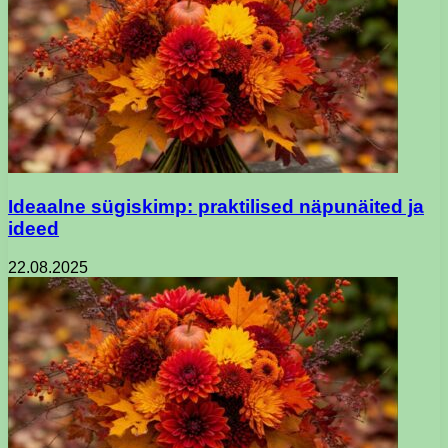
Ideaalne sügiskimp: praktilised näpunäited ja
ideed
22.08.2025