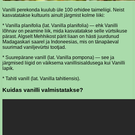
Vanilli perekonda kuulub üle 100 orhidee taimeliigi. Neist
kasvatatakse kultuuris ainult järgmist kolme liiki:
* Vanilla planifolia (lat. Vanilla planifolia) — ehk Vanilli
lõhnav on peamine liik, mida kasvatatakse selle vürtsikuse
pärast. Algselt Mehhikost pärit liaan on hästi juurdunud
Madagaskari saarel ja Indoneesias, mis on tänapäeval
suurimad vaniljevürtsi tootjad.
* Suurepärane vanill (lat. Vanilla pompona) — see ja
järgmised liigid on väiksema vanillisisaldusega kui Vanilli
lapik.
* Tahiti vanill (lat. Vanilla tahitiensis).
Kuidas vanilli valmistatakse?