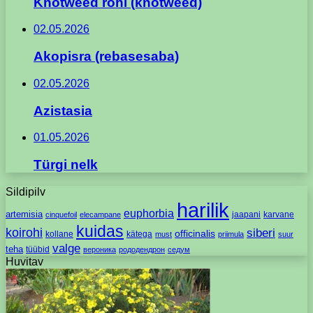
Knotweed rohi (knotweed)
02.05.2026
Akopisra (rebasesaba)
02.05.2026
Azistasia
01.05.2026
Türgi nelk
Sildipilv
harilik
euphorbia
artemisia
jaapani
karvane
cinquefoil
elecampane
kuidas
koirohi
siberi
officinalis
kollane
kätega
must
priimula
suur
valge
teha
tüübid
вероника
рододендрон
седум
Huvitav