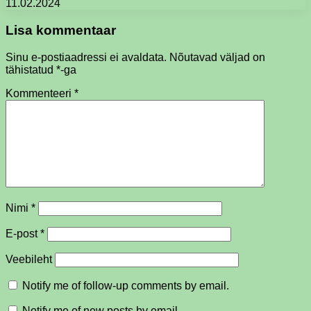
11.02.2024
Lisa kommentaar
Sinu e-postiaadressi ei avaldata.
Nõutavad väljad on
tähistatud
*
-ga
Kommenteeri
*
Nimi
*
E-post
*
Veebileht
Notify me of follow-up comments by email.
Notify me of new posts by email.