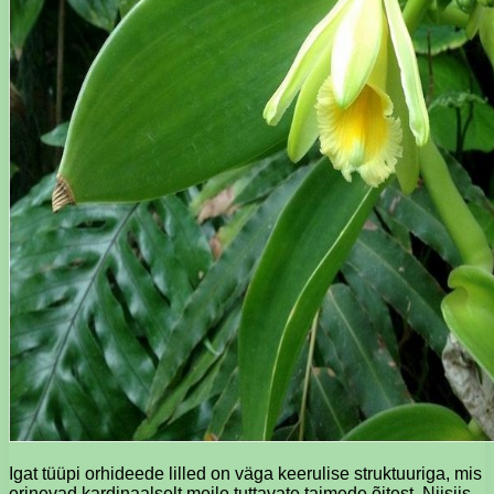
Igat tüüpi orhideede lilled on väga keerulise struktuuriga, mis
erinevad kardinaalselt meile tuttavate taimede õitest. Niisiis