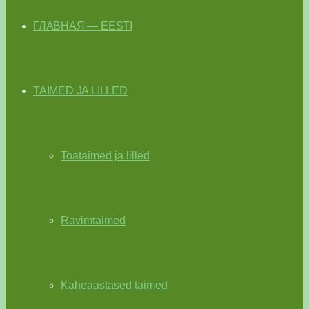
ГЛАВНАЯ — EESTI
TAIMED JA LILLED
Toataimed ja lilled
Ravimtaimed
Kaheaastased taimed