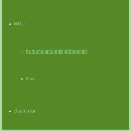
MUU
Kodumajapidamisprobleemid
Muu
Search for