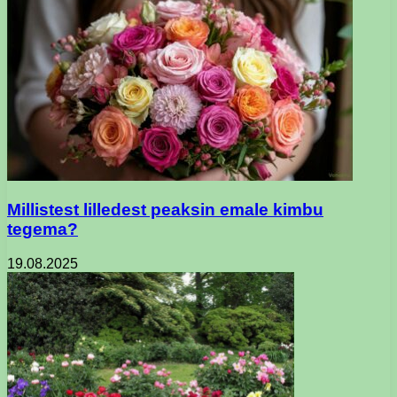
Millistest lilledest peaksin emale kimbu
tegema?
19.08.2025