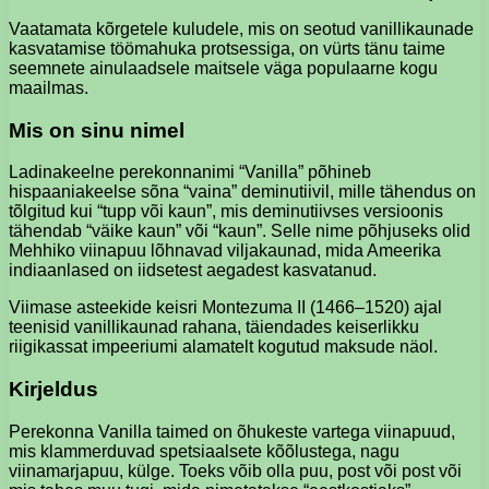
Vaatamata kõrgetele kuludele, mis on seotud vanillikaunade
kasvatamise töömahuka protsessiga, on vürts tänu taime
seemnete ainulaadsele maitsele väga populaarne kogu
maailmas.
Mis on sinu nimel
Ladinakeelne perekonnanimi “Vanilla” põhineb
hispaaniakeelse sõna “vaina” deminutiivil, mille tähendus on
tõlgitud kui “tupp või kaun”, mis deminutiivses versioonis
tähendab “väike kaun” või “kaun”. Selle nime põhjuseks olid
Mehhiko viinapuu lõhnavad viljakaunad, mida Ameerika
indiaanlased on iidsetest aegadest kasvatanud.
Viimase asteekide keisri Montezuma II (1466–1520) ajal
teenisid vanillikaunad rahana, täiendades keiserlikku
riigikassat impeeriumi alamatelt kogutud maksude näol.
Kirjeldus
Perekonna Vanilla taimed on õhukeste vartega viinapuud,
mis klammerduvad spetsiaalsete kõõlustega, nagu
viinamarjapuu, külge. Toeks võib olla puu, post või post või