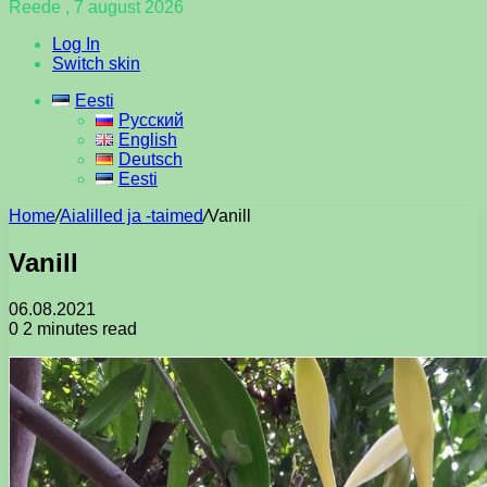
Reede , 7 august 2026
Log In
Switch skin
Eesti
Русский
English
Deutsch
Eesti
Home
/
Aialilled ja -taimed
/
Vanill
Vanill
06.08.2021
0
2 minutes read