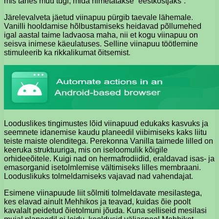
mis tahes muu tugi, mida nimetatakse “eestkostjaks”.
Järelevalveta jäetud viinapuu pürgib taevale lähemale.
Vanilli hooldamise hõlbustamiseks heidavad põllumehed
igal aastal taime ladvaosa maha, nii et kogu viinapuu on
seisva inimese käeulatuses. Selline viinapuu töötlemine
stimuleerib ka rikkalikumat õitsemist.
Looduslikes tingimustes lõid viinapuud edukaks kasvuks ja
seemnete idanemise kaudu planeedil viibimiseks kaks liitu
teiste maiste olenditega. Perekonna Vanilla taimede lilled on
keeruka struktuuriga, mis on iseloomulik kõigile
orhideeõitele. Kuigi nad on hermafrodiidid, eraldavad isas- ja
emasorganid isetolmlemise vältimiseks lilles membraani.
Looduslikuks tolmeldamiseks vajavad nad vahendajat.
Esimene viinapuude liit sõlmiti tolmeldavate mesilastega,
kes elavad ainult Mehhikos ja teavad, kuidas õie poolt
kavalalt peidetud õietolmuni jõuda. Kuna selliseid mesilasi