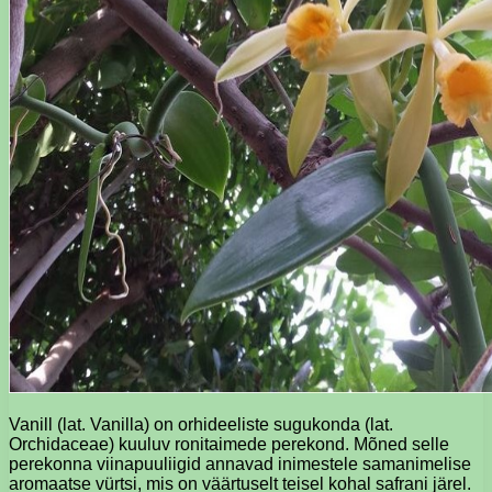
Vanill (lat. Vanilla) on orhideeliste sugukonda (lat.
Orchidaceae) kuuluv ronitaimede perekond. Mõned selle
perekonna viinapuuliigid annavad inimestele samanimelise
aromaatse vürtsi, mis on väärtuselt teisel kohal safrani järel.