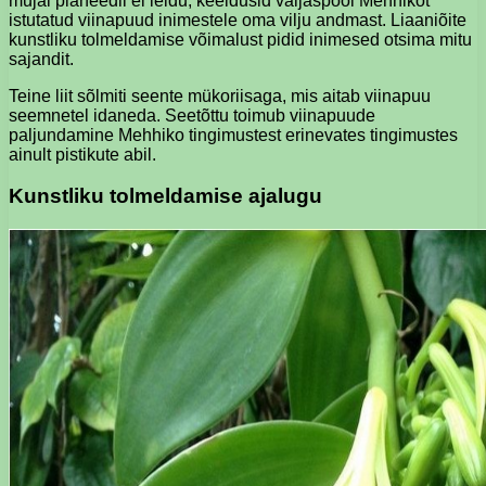
mujal planeedil ei leidu, keeldusid väljaspool Mehhikot
istutatud viinapuud inimestele oma vilju andmast. Liaaniõite
kunstliku tolmeldamise võimalust pidid inimesed otsima mitu
sajandit.
Teine liit sõlmiti seente mükoriisaga, mis aitab viinapuu
seemnetel idaneda. Seetõttu toimub viinapuude
paljundamine Mehhiko tingimustest erinevates tingimustes
ainult pistikute abil.
Kunstliku tolmeldamise ajalugu