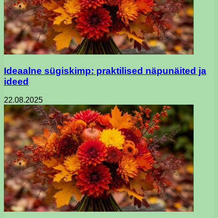
Ideaalne sügiskimp: praktilised näpunäited ja
ideed
22.08.2025