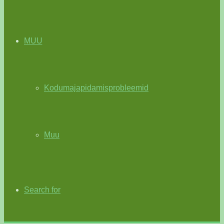
MUU
Kodumajapidamisprobleemid
Muu
Search for