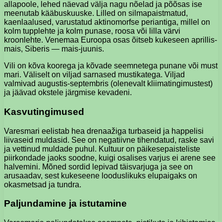
allapoole, lehed näevad välja nagu nõelad ja põõsas ise
meenutab kääbuskuuske. Lilled on silmapaistmatud,
kaenlaalused, varustatud aktinomorfse periantiga, millel on
kolm tupplehte ja kolm punase, roosa või lilla värvi
kroonlehte. Venemaa Euroopa osas õitseb kukeseen aprillis-
mais, Siberis — mais-juunis.
Vili on kõva koorega ja kõvade seemnetega punane või must
mari. Väliselt on viljad sarnased mustikatega. Viljad
valmivad augustis-septembris (olenevalt kliimatingimustest)
ja jäävad okstele järgmise kevadeni.
Kasvutingimused
Varesmari eelistab hea drenaažiga turbaseid ja happelisi
liivaseid muldasid. See on negatiivne tihendatud, raske savi
ja vettinud muldade puhul. Kultuur on päikesepaisteliste
piirkondade jaoks soodne, kuigi osalises varjus ei arene see
halvemini. Mõned sordid lepivad täisvarjuga ja see on
arusaadav, sest kukeseene looduslikuks elupaigaks on
okasmetsad ja tundra.
Paljundamine ja istutamine