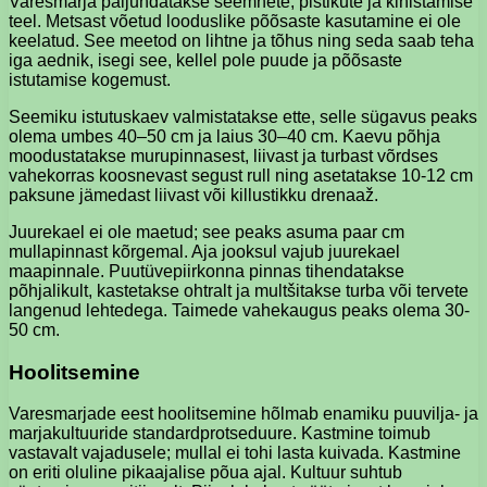
Varesmarja paljundatakse seemnete, pistikute ja kihistamise
teel. Metsast võetud looduslike põõsaste kasutamine ei ole
keelatud. See meetod on lihtne ja tõhus ning seda saab teha
iga aednik, isegi see, kellel pole puude ja põõsaste
istutamise kogemust.
Seemiku istutuskaev valmistatakse ette, selle sügavus peaks
olema umbes 40–50 cm ja laius 30–40 cm. Kaevu põhja
moodustatakse murupinnasest, liivast ja turbast võrdses
vahekorras koosnevast segust rull ning asetatakse 10-12 cm
paksune jämedast liivast või killustikku drenaaž.
Juurekael ei ole maetud; see peaks asuma paar cm
mullapinnast kõrgemal. Aja jooksul vajub juurekael
maapinnale. Puutüvepiirkonna pinnas tihendatakse
põhjalikult, kastetakse ohtralt ja multšitakse turba või tervete
langenud lehtedega. Taimede vahekaugus peaks olema 30-
50 cm.
Hoolitsemine
Varesmarjade eest hoolitsemine hõlmab enamiku puuvilja- ja
marjakultuuride standardprotseduure. Kastmine toimub
vastavalt vajadusele; mullal ei tohi lasta kuivada. Kastmine
on eriti oluline pikaajalise põua ajal. Kultuur suhtub