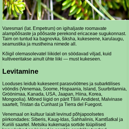
Varesmari (lat. Empetrum) on igihaljaste roomavate
alampõõsaste ja põõsaste perekond ericaceae sugukonnast.
Taim on tuntud ka bagnovka, šiksha, kukeseene, karulaugu,
seamustika ja mustheina nimede all.
Kõigil olemasolevatel liikidel on söödavad viljad, kuid
kultiveeritakse ainult ühte liiki — must kukeseen.
Levitamine
Looduses leidub kukeseent parasvöötmes ja subarktilises
vööndis (Venemaa, Soome, Hispaania, Island, Suurbritannia,
Gröönimaa, Kanada, USA, Jaapan, Hiina, Korea,
Mongoolia). Mõned liigid on pärit Tšiili Andidest, Malvinase
saartelt, Tristan da Cunhast ja Tierra del Fuegost.
Venemaal on kultuur laialt levinud põhjapoolsetes
piirkondades: Siberis, Kaug-Idas, Sahhalinis, Kamtšatkal ja
Kuriili saartel. Metsiku kukemarja sortide tüüpilised