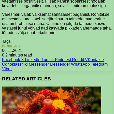
väetamisse positiivselt. Piisab kahest söötmisest hooajal:
kevadel — orgaanilise ainega, suvel — nitroammofossiga.
Varesmari vajab väiksemat sanitaarset pügamist. Rohitakse
esimestel eluaastatel, seejärel surub taimede maapealne
osa umbrohtu ise maha. Oluline on jälgida taimede kasvu,
vastasel juhul võivad nad kasvada pikkade vahemaade taha,
tõrjudes välja naaberkultuurid.
Tags
водяника
06.11.2021
0
2 minutes read
Facebook
X
LinkedIn
Tumblr
Pinterest
Reddit
VKontakte
Odnoklassniki
Messenger
Messenger
WhatsApp
Telegram
Viber
RELATED ARTICLES