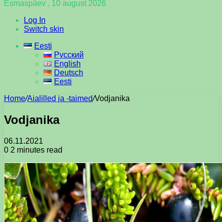
Esmaspäev , 10 august 2026
Log In
Switch skin
Eesti
Русский
English
Deutsch
Eesti
Home
/
Aialilled ja -taimed
/
Vodjanika
Vodjanika
06.11.2021
0
2 minutes read