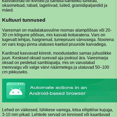
kasvukohad on kivised ja sambla-sambliku tundrad,
okasmetsad, rabad, lageliivad, luited, graniidipaljandid ja
mäed.
Kultuuri tunnused
Varesmari on madalakasvuline roomav alampõõsas või 20-
30 cm kõrgune põõsas, mis kasvab kobaratena. Vars on
tugevalt lehtjas, hargnenud, tumepruuni värvusega. Noorena
on vars kogu pinna ulatuses kaetud pruunide karvadega.
Kardinad kasvavad kiiresti, moodustades samas juhuslikke
juuri. Kesksed oksad surevad aja jooksul ära. Varesmarja
oksad on peidetud samblapatja, mis on varustatud
merevaigu või valge värvi näärmetega ja ulatuvad 50–100
cm pikkuseks.
Lehed on väikesed, lühikese varrega, kitsa elliptilise kujuga,
3-10 mm pikad. Lehtede servad on kinnised või kaarduvad