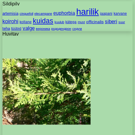
Sildipilv
harilik
euphorbia
artemisia
jaapani
karvane
cinquefoil
elecampane
kuidas
koirohi
siberi
officinalis
kollane
kätega
kuulub
must
suur
valge
teha
tüübid
вероника
рододендрон
седум
Huvitav