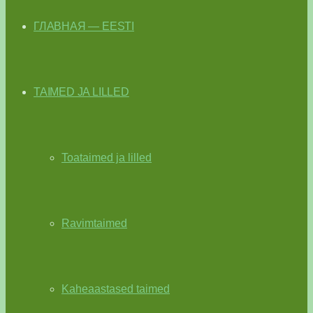
ГЛАВНАЯ — EESTI
TAIMED JA LILLED
Toataimed ja lilled
Ravimtaimed
Kaheaastased taimed