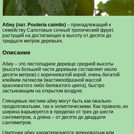
Абиу (лат. Pouteria caimito)
– принадлежащий к
семейству Сапотовые сочный тропический фрукт,
растущий на достигающих в высоту от десяти до
тридцати метров деревьях.
Описание
Абиу – это листопадное деревце средней высоты
(высота большей части деревьев составляет около
десяти метров) с коричневатой корой, очень богатой
клейким латексом (мастикообразной массой
красноватого либо беловатого цвета), быстро
застывающим на открытом воздухе.
Глянцевые листики абиу могут быть как овально-
продолговатыми, так и эллиптическими. Как правило, их
ширина варьируется в пределах от трех до шести
сантиметров, а длина – от десяти до двадцати
сантиметров.
Цветочки абиу характеризуются зеленоватым или