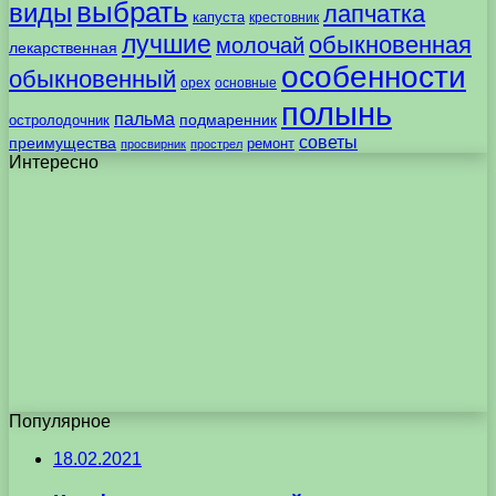
выбрать
виды
лапчатка
капуста
крестовник
лучшие
обыкновенная
молочай
лекарственная
особенности
обыкновенный
орех
основные
полынь
пальма
подмаренник
остролодочник
советы
преимущества
ремонт
просвирник
прострел
Интересно
Популярное
18.02.2021