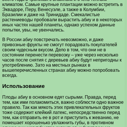
климатом. Самые крупные плантации можно встретить в
Эквадоре, Перу, Венесуэле, а также в Колумбии,
Бразилии и даже на Тринидаде. Смекалистые
растениеводы пробовали вырастить абиу и в некоторых
иных частях нашей планеты, однако успехом данные
попытки, увы, не увенчались.
В России абиу повстречать невозможно, и даже
привозные фрукты не смогут порадовать покупателей
своим чудесным вкусом. Дело в том, что они не в
состоянии перенести перевозку – уже через несколько
часов после снятия с деревьев абиу будут непригодны к
употреблению. Зато на местных рынках в
вышеперечисленных странах абиу можно попробовать
всегда.
Использование
Плоды абиу в основном едят сырыми. Правда, перед
тем, как ими полакомиться, важно соблюсти одно важное
правило. Так как мякоть этих привлекательных фруктов
тоже содержит клейкий латекс, непосредственно перед
тем, как отправить ее в рот и приступить к жеванию, не
помешает хорошенько увлажнить губы, в противном