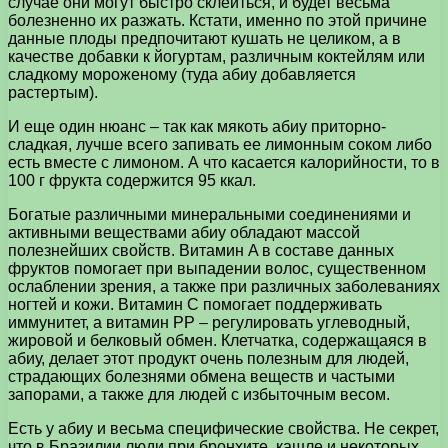
случае они могут быстро склеиться, и будет весьма
болезненно их разжать. Кстати, именно по этой причине
данные плоды предпочитают кушать не целиком, а в
качестве добавки к йогуртам, различным коктейлям или
сладкому мороженому (туда абиу добавляется
растертым).
И еще один нюанс – так как мякоть абиу приторно-
сладкая, лучше всего запивать ее лимонным соком либо
есть вместе с лимоном. А что касается калорийности, то в
100 г фрукта содержится 95 ккал.
Богатые различными минеральными соединениями и
активными веществами абиу обладают массой
полезнейших свойств. Витамин A в составе данных
фруктов помогает при выпадении волос, существенном
ослаблении зрения, а также при различных заболеваниях
ногтей и кожи. Витамин C помогает поддерживать
иммунитет, а витамин PP – регулировать углеводный,
жировой и белковый обмен. Клетчатка, содержащаяся в
абиу, делает этот продукт очень полезным для людей,
страдающих болезнями обмена веществ и частыми
запорами, а также для людей с избыточным весом.
Есть у абиу и весьма специфические свойства. Не секрет,
что в Бразилии люди при бронхите, кашле и некоторых