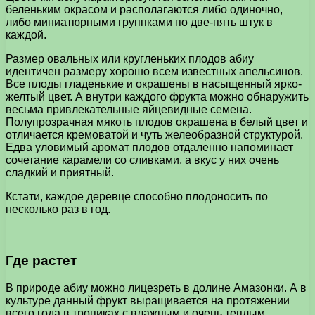
беленьким окрасом и располагаются либо одиночно,
либо миниатюрными группками по две-пять штук в
каждой.
Размер овальных или кругленьких плодов абиу
идентичен размеру хорошо всем известных апельсинов.
Все плоды гладенькие и окрашены в насыщенный ярко-
желтый цвет. А внутри каждого фрукта можно обнаружить
весьма привлекательные яйцевидные семена.
Полупрозрачная мякоть плодов окрашена в белый цвет и
отличается кремоватой и чуть желеобразной структурой.
Едва уловимый аромат плодов отдаленно напоминает
сочетание карамели со сливками, а вкус у них очень
сладкий и приятный.
Кстати, каждое деревце способно плодоносить по
несколько раз в год.
Где растет
В природе абиу можно лицезреть в долине Амазонки. А в
культуре данный фрукт выращивается на протяжении
всего года в тропиках с влажным и очень теплым