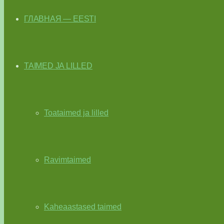
ГЛАВНАЯ — EESTI
TAIMED JA LILLED
Toataimed ja lilled
Ravimtaimed
Kaheaastased taimed