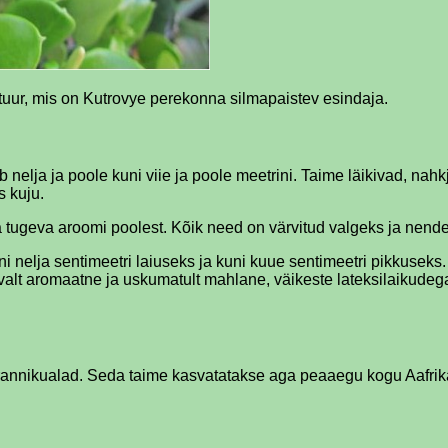
ltuur, mis on Kutrovye perekonna silmapaistev esindaja.
tub nelja ja poole kuni viie ja poole meetrini. Taime läikivad, 
 kuju.
 tugeva aroomi poolest. Kõik need on värvitud valgeks ja nende 
uni nelja sentimeetri laiuseks ja kuni kuue sentimeetri pikkusek
avalt aromaatne ja uskumatult mahlane, väikeste lateksilaikudega
rannikualad. Seda taime kasvatatakse aga peaaegu kogu Aafrikas. 