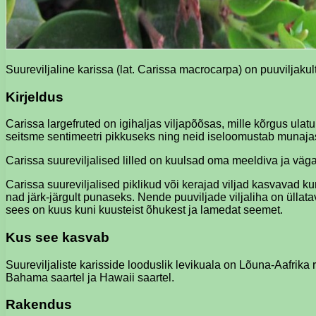
Suureviljaline karissa (lat. Carissa macrocarpa) on puuviljaku
Kirjeldus
Carissa largefruted on igihaljas viljapõõsas, mille kõrgus ula
seitsme sentimeetri pikkuseks ning neid iseloomustab munajas
Carissa suureviljalised lilled on kuulsad oma meeldiva ja väga
Carissa suureviljalised piklikud või kerajad viljad kasvavad k
nad järk-järgult punaseks. Nende puuviljade viljaliha on üllat
sees on kuus kuni kuusteist õhukest ja lamedat seemet.
Kus see kasvab
Suureviljaliste karisside looduslik levikuala on Lõuna-Aafrika 
Bahama saartel ja Hawaii saartel.
Rakendus