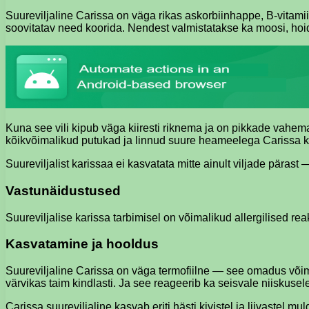
Suureviljaline Carissa on väga rikas askorbiinhappe, B-vitamii
soovitatav need koorida. Nendest valmistatakse ka moosi, hoidisei
Kuna see vili kipub väga kiiresti riknema ja on pikkade vahem
kõikvõimalikud putukad ja linnud suure heameelega Carissa kü
Suureviljalist karissaa ei kasvatata mitte ainult viljade pära
Vastunäidustused
Suureviljalise karissa tarbimisel on võimalikud allergilised reak
Kasvatamine ja hooldus
Suureviljaline Carissa on väga termofiilne — see omadus võima
värvikas taim kindlasti. Ja see reageerib ka seisvale niiskusele
Carissa suureviljaline kasvab eriti hästi kivistel ja liivastel m