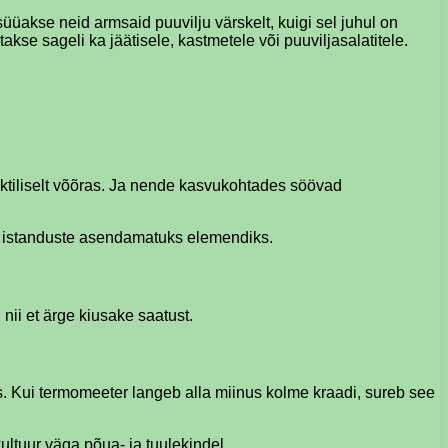
üüakse neid armsaid puuvilju värskelt, kuigi sel juhul on
takse sageli ka jäätisele, kastmetele või puuviljasalatitele.
aktiliselt võõras. Ja nende kasvukohtades söövad
vate istanduste asendamatuks elemendiks.
 nii et ärge kiusake saatust.
es. Kui termomeeter langeb alla miinus kolme kraadi, sureb see
kultuur väga põua- ja tuulekindel.