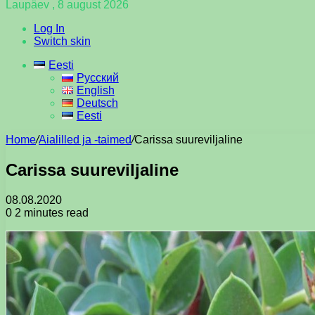
Laupäev , 8 august 2026
Log In
Switch skin
Eesti
Русский
English
Deutsch
Eesti
Home
/
Aialilled ja -taimed
/
Carissa suureviljaline
Carissa suureviljaline
08.08.2020
0
2 minutes read