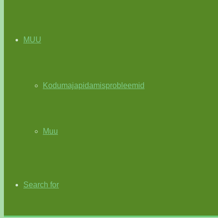
MUU
Kodumajapidamisprobleemid
Muu
Search for