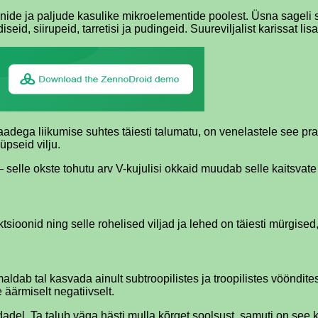
nide ja paljude kasulike mikroelementide poolest. Üsna sageli s
d, siirupeid, tarretisi ja pudingeid. Suureviljalist karissat lisa
aadega liikumise suhtes täiesti talumatu, on venelastele see pr
pseid vilju.
st — selle okste tohutu arv V-kujulisi okkaid muudab selle kaits
tsioonid ning selle rohelised viljad ja lehed on täiesti mürgised,
ldab tal kasvada ainult subtroopilistes ja troopilistes vööndit
 äärmiselt negatiivselt.
uldadel. Ta talub väga hästi mulla kõrget soolsust, samuti on see 