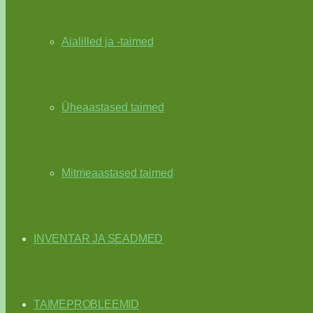
Aialilled ja -taimed
Üheaastased taimed
Mitmeaastased taimed
INVENTAR JA SEADMED
TAIMEPROBLEEMID