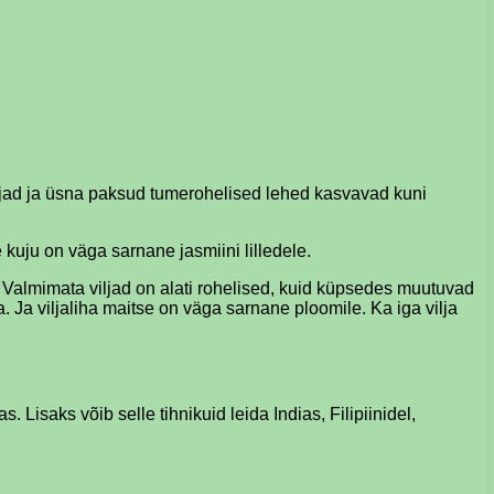
nahkjad ja üsna paksud tumerohelised lehed kasvavad kuni
kuju on väga sarnane jasmiini lilledele.
s. Valmimata viljad on alati rohelised, kuid küpsedes muutuvad
. Ja viljaliha maitse on väga sarnane ploomile. Ka iga vilja
Lisaks võib selle tihnikuid leida Indias, Filipiinidel,