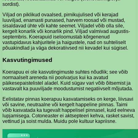
sordist).
Viljad on piklikud ovaalsed, pirnikujulised või kerajad
luuviljad, enamasti punased, harvem roosad või mustad,
sisaldavad ühte või kahte seemet. Viljadel võib olla sile,
kergelt konarlik või konarlik pind. Viljad valmivad augustis-
septembris. Koerapuid iseloomustab kõrgenenud
vastupidavus kahjuritele ja haigustele, nad on suhteliselt
põuakindlad ja väga dekoratiivsed nii kevadel kui sügisel.
Kasvutingimused
Koerapuu ei ole kasvutingimuste suhtes nõudlik; see võib
normaalselt areneda nii poolvarjus kui ka avatud
päikesepaistelistel aladel. Kuid sügav vari võib õitsemist ja
vastavalt ka puuviljade moodustumist negatiivselt mõjutada.
Eelistatav pinnas koerapuu kasvatamiseks on kerge, liivsavi
või savine, neutraalne või kergelt happeline pinnas. Taimi
võib kasvatada ka tugevalt happelisel pinnasel, kuid eelneva
lupjamisega. Cotoneaster ei aktsepteeri kehva, rasket savist,
vettinud ja soist mulda. Muidu pole kultuur kapriisne.