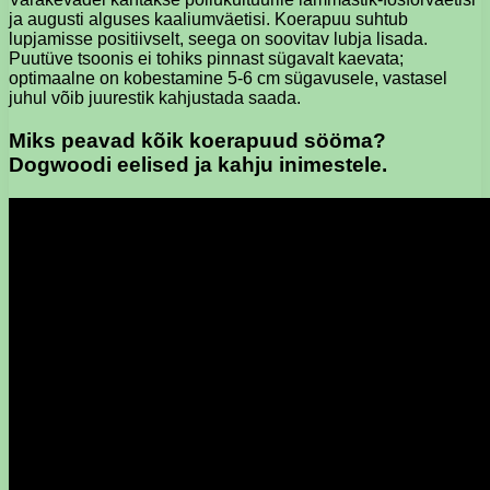
ja augusti alguses kaaliumväetisi. Koerapuu suhtub
lupjamisse positiivselt, seega on soovitav lubja lisada.
Puutüve tsoonis ei tohiks pinnast sügavalt kaevata;
optimaalne on kobestamine 5-6 cm sügavusele, vastasel
juhul võib juurestik kahjustada saada.
Miks peavad kõik koerapuud sööma?
Dogwoodi eelised ja kahju inimestele.