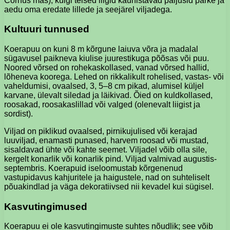
Cornus mas), kuigi teised liigid kaunistavad paljusid parke ja
aedu oma eredate lillede ja seejärel viljadega.
Kultuuri tunnused
Koerapuu on kuni 8 m kõrgune laiuva võra ja madalal
sügavusel paikneva kiulise juurestikuga põõsas või puu.
Noored võrsed on rohekaskollased, vanad võrsed hallid,
lõheneva koorega. Lehed on rikkalikult rohelised, vastas- või
vaheldumisi, ovaalsed, 3, 5–8 cm pikad, alumisel küljel
karvane, ülevalt siledad ja läikivad. Õied on kuldkollased,
roosakad, roosakaslillad või valged (olenevalt liigist ja
sordist).
Viljad on piklikud ovaalsed, pirnikujulised või kerajad
luuviljad, enamasti punased, harvem roosad või mustad,
sisaldavad ühte või kahte seemet. Viljadel võib olla sile,
kergelt konarlik või konarlik pind. Viljad valmivad augustis-
septembris. Koerapuid iseloomustab kõrgenenud
vastupidavus kahjuritele ja haigustele, nad on suhteliselt
põuakindlad ja väga dekoratiivsed nii kevadel kui sügisel.
Kasvutingimused
Koerapuu ei ole kasvutingimuste suhtes nõudlik; see võib