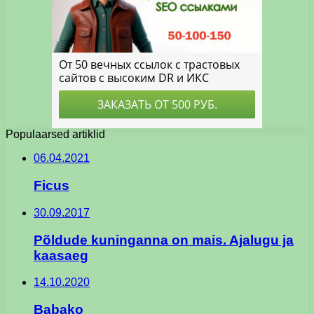
Populaarsed artiklid
06.04.2021
Ficus
30.09.2017
Põldude kuninganna on mais. Ajalugu ja
kaasaeg
14.10.2020
Babako