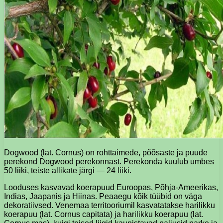
Dogwood (lat. Cornus) on rohttaimede, põõsaste ja puude
perekond Dogwood perekonnast. Perekonda kuulub umbes
50 liiki, teiste allikate järgi — 24 liiki.
Looduses kasvavad koerapuud Euroopas, Põhja-Ameerikas,
Indias, Jaapanis ja Hiinas. Peaaegu kõik tüübid on väga
dekoratiivsed. Venemaa territooriumil kasvatatakse harilikku
koerapuu (lat. Cornus capitata) ja harilikku koerapuu (lat.