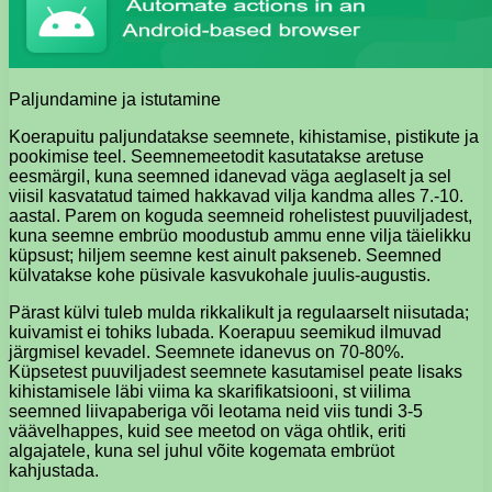
Paljundamine ja istutamine
Koerapuitu paljundatakse seemnete, kihistamise, pistikute ja
pookimise teel. Seemnemeetodit kasutatakse aretuse
eesmärgil, kuna seemned idanevad väga aeglaselt ja sel
viisil kasvatatud taimed hakkavad vilja kandma alles 7.-10.
aastal. Parem on koguda seemneid rohelistest puuviljadest,
kuna seemne embrüo moodustub ammu enne vilja täielikku
küpsust; hiljem seemne kest ainult pakseneb. Seemned
külvatakse kohe püsivale kasvukohale juulis-augustis.
Pärast külvi tuleb mulda rikkalikult ja regulaarselt niisutada;
kuivamist ei tohiks lubada. Koerapuu seemikud ilmuvad
järgmisel kevadel. Seemnete idanevus on 70-80%.
Küpsetest puuviljadest seemnete kasutamisel peate lisaks
kihistamisele läbi viima ka skarifikatsiooni, st viilima
seemned liivapaberiga või leotama neid viis tundi 3-5
väävelhappes, kuid see meetod on väga ohtlik, eriti
algajatele, kuna sel juhul võite kogemata embrüot
kahjustada.