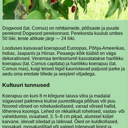
Dogwood (lat. Cornus) on rohttaimede, põõsaste ja puude
perekond Dogwood perekonnast. Perekonda kuulub umbes
50 liiki, teiste allikate järgi — 24 liiki.
Looduses kasvavad koerapuud Euroopas, Põhja-Ameerikas,
Indias, Jaapanis ja Hiinas. Peaaegu kõik tüübid on väga
dekoratiivsed. Venemaa territooriumil kasvatatakse harilikku
koerapuu (lat. Cornus capitata) ja harilikku koerapuu (lat.
Cornus mas), kuigi teised liigid kaunistavad paljusid parke ja
aedu oma eredate lillede ja seejärel viljadega.
Kultuuri tunnused
Koerapuu on kuni 8 m kõrgune laiuva võra ja madalal
sügavusel paikneva kiulise juurestikuga põõsas või puu.
Noored võrsed on rohekaskollased, vanad võrsed hallid,
lõheneva koorega. Lehed on rikkalikult rohelised, vastas- või
vaheldumisi, ovaalsed, 3, 5–8 cm pikad, alumisel küljel
karvane, ülevalt siledad ja läikivad. Õied on kuldkollased,
roosakad, roosakaslillad või valged (olenevalt liigist ja