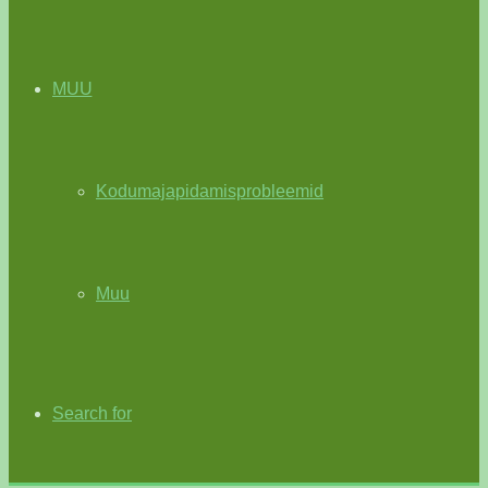
MUU
Kodumajapidamisprobleemid
Muu
Search for