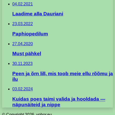
04.02.2021
Laadime alla Dauriani
23.03.2022
Paphiopedilum
27.04.2020
Must pähkel
30.11.2023
Peen ja õrn lill, mis toob meie ellu rõõmu ja
ilu
03.02.2024
Kuidas poes taimi valida ja hooldada —
näpunäiteid ja nippe
© Copyright 2026, vohor.eu