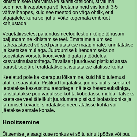
kihistamisele läbi viima ka skarifikatsiooni, st viilima
seemned liivapaberiga või leotama neid viis tundi 3-5
väävelhappes, kuid see meetod on väga ohtlik, eriti
algajatele, kuna sel juhul võite kogemata embrüot
kahjustada.
Vegetatiivsetest paljundusmeetoditest on kõige tõhusam
paljundamine kihistamise teel. Emataime alumised
kaheaastased võrsed painutatakse maapinnale, kinnitatakse
ja kaetakse mullaga. Juurdumise kiirendamiseks on
soovitatav võrsete koort veidi lõigata ja töödelda
kasvustimulaatoritega. Tavaliselt juurduvad pistikud aasta
pärast, seejärel eraldatakse ja istutatakse alalisse kohta.
Keelatud pole ka koerapuu lõikamine, kuid häid tulemusi
alati ei saavutata. Pistikud lõigatakse juunis-juulis, seejärel
leotatakse kasvustimulaatoritega, näiteks heteroauksiiniga,
ja istutatakse poolvarjulisse kohta kobedasse mulda. Talveks
kaetakse veel täielikult juurdumata pistikud isolatsiooniks ja
järgmisel kevadel siirdatakse need alalisse kohta või
jäetakse samale kohale.
Hoolitsemine
Õitsemise ja saagikuse rohkus ei sõltu ainult põõsa või puu