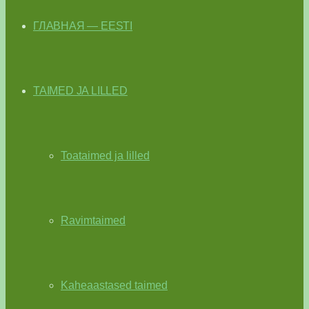
ГЛАВНАЯ — EESTI
TAIMED JA LILLED
Toataimed ja lilled
Ravimtaimed
Kaheaastased taimed