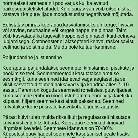
normaalselt areneda nii poolvarjus kui ka avatud
päikesepaistelistel aladel. Kuid sügav vari võib õitsemist ja
vastavalt ka puuviljade moodustumist negatiivselt mõjutada.
Eelistatav pinnas koerapuu kasvatamiseks on kerge, liivsavi
või savine, neutraalne või kergelt happeline pinnas. Taimi
võib kasvatada ka tugevalt happelisel pinnasel, kuid eelneva
lupjamisega. Cotoneaster ei aktsepteeri kehva, rasket savist,
vettinud ja soist mulda. Muidu pole kultuur kapriisne.
Paljundamine ja istutamine
Koerapuitu paljundatakse seemnete, kihistamise, pistikute ja
pookimise teel. Seemnemeetodit kasutatakse aretuse
eesmärgil, kuna seemned idanevad väga aeglaselt ja sel
viisil kasvatatud taimed hakkavad vilja kandma alles 7.-10.
aastal. Parem on koguda seemneid rohelistest puuviljadest,
kuna seemne embrüo moodustub ammu enne vilja täielikku
küpsust; hiljem seemne kest ainult pakseneb. Seemned
külvatakse kohe püsivale kasvukohale juulis-augustis.
Pärast külvi tuleb mulda rikkalikult ja regulaarselt niisutada;
kuivamist ei tohiks lubada. Koerapuu seemikud ilmuvad
järgmisel kevadel. Seemnete idanevus on 70-80%.
Küpsetest puuviljadest seemnete kasutamisel peate lisaks