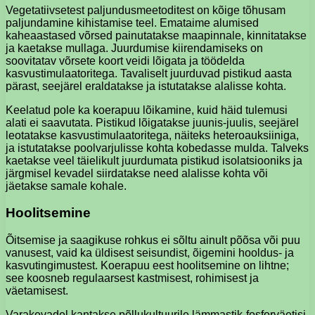
Vegetatiivsetest paljundusmeetoditest on kõige tõhusam
paljundamine kihistamise teel. Emataime alumised
kaheaastased võrsed painutatakse maapinnale, kinnitatakse
ja kaetakse mullaga. Juurdumise kiirendamiseks on
soovitatav võrsete koort veidi lõigata ja töödelda
kasvustimulaatoritega. Tavaliselt juurduvad pistikud aasta
pärast, seejärel eraldatakse ja istutatakse alalisse kohta.
Keelatud pole ka koerapuu lõikamine, kuid häid tulemusi
alati ei saavutata. Pistikud lõigatakse juunis-juulis, seejärel
leotatakse kasvustimulaatoritega, näiteks heteroauksiiniga,
ja istutatakse poolvarjulisse kohta kobedasse mulda. Talveks
kaetakse veel täielikult juurdumata pistikud isolatsiooniks ja
järgmisel kevadel siirdatakse need alalisse kohta või
jäetakse samale kohale.
Hoolitsemine
Õitsemise ja saagikuse rohkus ei sõltu ainult põõsa või puu
vanusest, vaid ka üldisest seisundist, õigemini hooldus- ja
kasvutingimustest. Koerapuu eest hoolitsemine on lihtne;
see koosneb regulaarsest kastmisest, rohimisest ja
väetamisest.
Varakevadel kantakse põllukultuurile lämmastik-fosforväetisi