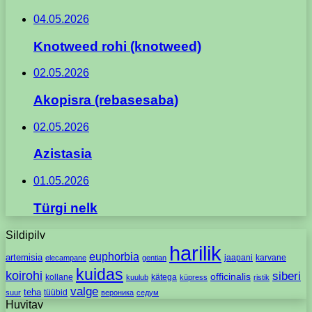
04.05.2026
Knotweed rohi (knotweed)
02.05.2026
Akopisra (rebasesaba)
02.05.2026
Azistasia
01.05.2026
Türgi nelk
Sildipilv
harilik
euphorbia
artemisia
jaapani
karvane
elecampane
gentian
kuidas
koirohi
siberi
officinalis
kollane
kätega
kuulub
küpress
ristik
valge
teha
tüübid
suur
вероника
седум
Huvitav