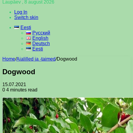
Laupäev , 8 august 2026
Log In
Switch skin
Eesti
Русский
English
Deutsch
Eesti
Home
/
Aialilled ja -taimed
/
Dogwood
Dogwood
15.07.2021
0
4 minutes read