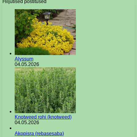
Hiljutised postitused
Alyssum
04.05.2026
Knotweed rohi (knotweed)
04.05.2026
Akopisra (rebasesaba)