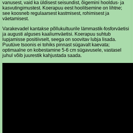
vanusest, vaid ka üldisest seisundist, õigemini hooldus- ja
kasvutingimustest. Koerapuu eest hoolitsemine on lihtne;
see koosneb regulaarsest kastmisest, rohimisest ja
väetamisest.
Varakevadel kantakse põllukultuurile lämmastik-fosforväetisi
ja augusti alguses kaaliumväetisi. Koerapuu suhtub
lupjamisse positiivselt, seega on soovitav lubja lisada.
Puutüve tsoonis ei tohiks pinnast sügavalt kaevata;
optimaalne on kobestamine 5-6 cm sügavusele, vastasel
juhul võib juurestik kahjustada saada.