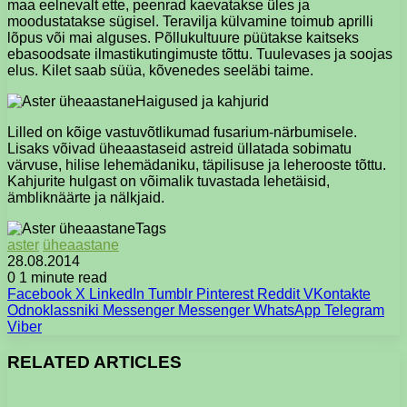
maa eelnevalt ette, peenrad kaevatakse üles ja
moodustatakse sügisel. Teravilja külvamine toimub aprilli
lõpus või mai alguses. Põllukultuure püütakse kaitseks
ebasoodsate ilmastikutingimuste tõttu. Tuulevases ja soojas
elus. Kilet saab süüa, kõvenedes seeläbi taime.
Haigused ja kahjurid
Lilled on kõige vastuvõtlikumad fusarium-närbumisele.
Lisaks võivad üheaastaseid astreid üllatada sobimatu
värvuse, hilise lehemädaniku, täpilisuse ja leherooste tõttu.
Kahjurite hulgast on võimalik tuvastada lehetäisid,
ämbliknäärte ja nälkjaid.
Tags
aster
üheaastane
28.08.2014
0
1 minute read
Facebook
X
LinkedIn
Tumblr
Pinterest
Reddit
VKontakte
Odnoklassniki
Messenger
Messenger
WhatsApp
Telegram
Viber
RELATED ARTICLES