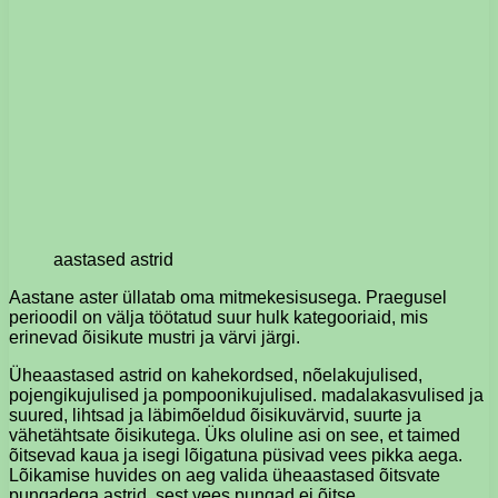
aastased astrid
Aastane aster üllatab oma mitmekesisusega. Praegusel
perioodil on välja töötatud suur hulk kategooriaid, mis
erinevad õisikute mustri ja värvi järgi.
Üheaastased astrid on kahekordsed, nõelakujulised,
pojengikujulised ja pompoonikujulised. madalakasvulised ja
suured, lihtsad ja läbimõeldud õisikuvärvid, suurte ja
vähetähtsate õisikutega. Üks oluline asi on see, et taimed
õitsevad kaua ja isegi lõigatuna püsivad vees pikka aega.
Lõikamise huvides on aeg valida üheaastased õitsvate
pungadega astrid, sest vees pungad ei õitse.