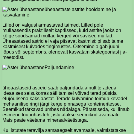
üheaastaste astrite hooldamine ja
kasvatamine
Lilled on valgust armastavad taimed. Lilled pole
mullaasendis praktiliselt kapriissed, kuid astrite jaoks on
kõige soodsamad mullad kerged või savised mullad.
Üheaastased astrid ei vaja piisavat kastmist; piisab taime
kastmisest kuivades tingimustes. Õitsemine algab juuni
lõpus või septembris, olenevalt kasvatamiskategooriast j a-
meetodist.
Paljundamine
üheaastaseid astreid saab paljundada ainult teradega.
Ideaalses seisukorras säilitamisel võivad terad püsida
elujõulisena kaks aastat. Terade külvamine toimub kevadel
mehaanilise ringi järgi kerge pinnasega konteineritesse.
Seemikud tärkavad umbes nädalaga. Pärast seda, kui ilmub
esimene tõupuhas leht, istutatakse seemikud avamaale.
Mais peate väetama mineraalväetistega.
Kui istutate teravilja samaaegselt avamaale, valmistatakse