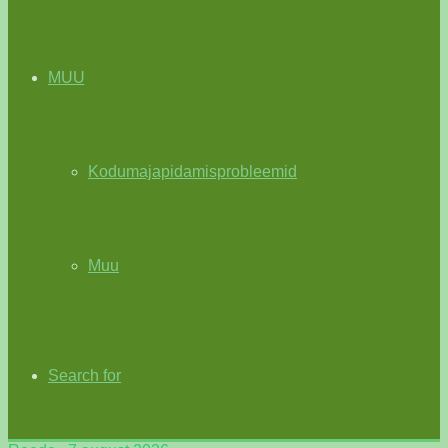
MUU
Kodumajapidamisprobleemid
Muu
Search for