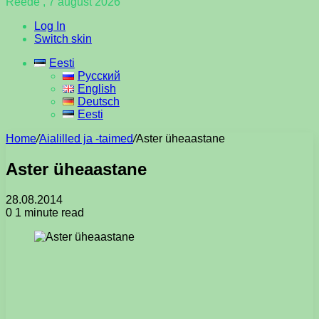
Reede , 7 august 2026
Log In
Switch skin
Eesti
Русский
English
Deutsch
Eesti
Home
/
Aialilled ja -taimed
/
Aster üheaastane
Aster üheaastane
28.08.2014
0
1 minute read