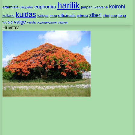
harilik
koirohi
euphorbia
artemisia
jaapani
karvane
cinquefoil
kuidas
siberi
officinalis
kollane
kätega
teha
must
priimula
sibul
suur
valge
tüübid
valida
рододендрон
седум
Huvitav