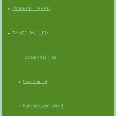
ГЛАВНАЯ — EESTI
TAIMED JA LILLED
Toataimed ja lilled
Ravimtaimed
Kaheaastased taimed