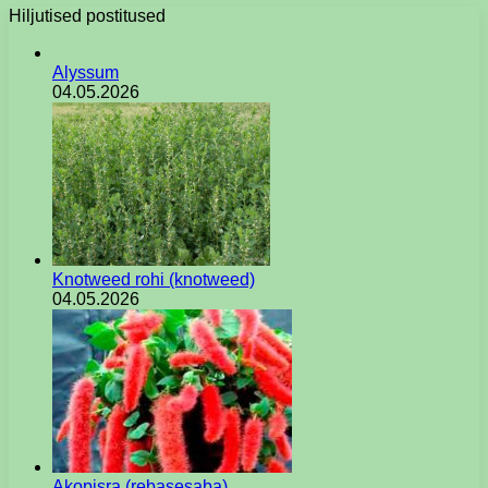
Hiljutised postitused
Alyssum
04.05.2026
Knotweed rohi (knotweed)
04.05.2026
Akopisra (rebasesaba)