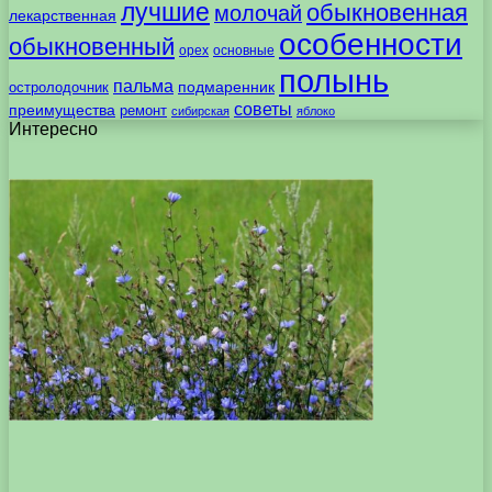
лучшие
обыкновенная
молочай
лекарственная
особенности
обыкновенный
орех
основные
полынь
пальма
подмаренник
остролодочник
советы
преимущества
ремонт
сибирская
яблоко
Интересно