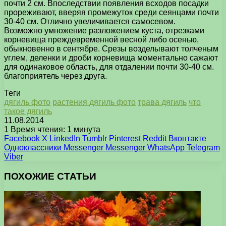
почти 2 см. Впоследствии появления всходов посадки
прореживают, вверяя промежуток среди сеянцами почти
30-40 см. Отлично увеличивается самосевом.
Возможно умножение разложением куста, отрезками
корневища преждевременной весной либо осенью,
обыкновенно в сентябре. Срезы возделывают толченым
углем, деленки и дроби корневища моментально сажают
для одинаковое область, для отдалении почти 30-40 см.
благоприятель через друга.
Теги
дягиль фото
растения дягиль фото
трава дягиль
что
такое дягиль
11.08.2014
1
Время чтения: 1 минута
Facebook
X
LinkedIn
Tumblr
Pinterest
Reddit
Вконтакте
Одноклассники
Messenger
Messenger
WhatsApp
Telegram
Viber
ПОХОЖИЕ СТАТЬИ