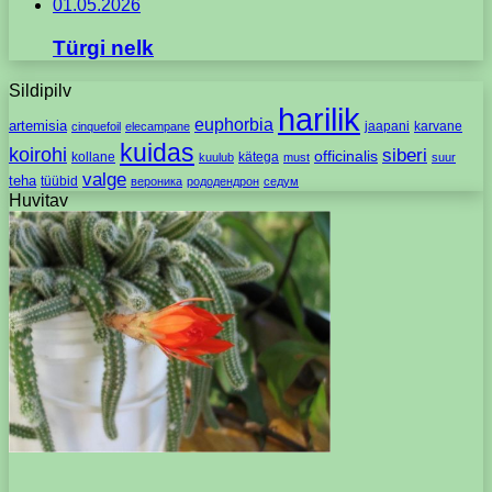
01.05.2026
Türgi nelk
Sildipilv
harilik
euphorbia
artemisia
jaapani
karvane
cinquefoil
elecampane
kuidas
koirohi
siberi
officinalis
kollane
kätega
kuulub
must
suur
valge
teha
tüübid
вероника
рододендрон
седум
Huvitav