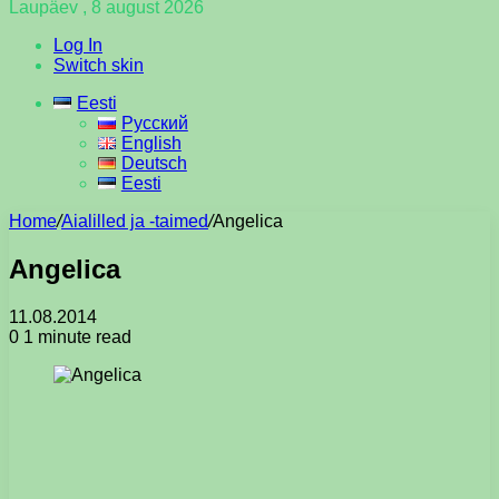
Laupäev , 8 august 2026
Log In
Switch skin
Eesti
Русский
English
Deutsch
Eesti
Home
/
Aialilled ja -taimed
/
Angelica
Angelica
11.08.2014
0
1 minute read