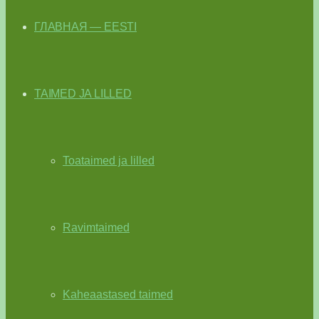
ГЛАВНАЯ — EESTI
TAIMED JA LILLED
Toataimed ja lilled
Ravimtaimed
Kaheaastased taimed