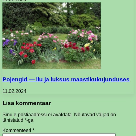
Pojengid — ilu ja luksus maastikukujunduses
11.02.2024
Lisa kommentaar
Sinu e-postiaadressi ei avaldata.
Nõutavad väljad on
tähistatud
*
-ga
Kommenteeri
*