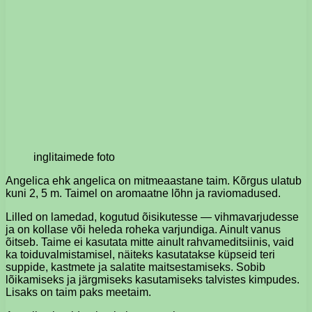
inglitaimede foto
Angelica ehk angelica on mitmeaastane taim. Kõrgus ulatub
kuni 2, 5 m. Taimel on aromaatne lõhn ja raviomadused.
Lilled on lamedad, kogutud õisikutesse — vihmavarjudesse
ja on kollase või heleda roheka varjundiga. Ainult vanus
õitseb. Taime ei kasutata mitte ainult rahvameditsiinis, vaid
ka toiduvalmistamisel, näiteks kasutatakse küpseid teri
suppide, kastmete ja salatite maitsestamiseks. Sobib
lõikamiseks ja järgmiseks kasutamiseks talvistes kimpudes.
Lisaks on taim paks meetaim.