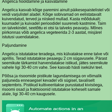
Angelica hooldamine ja kasvatamine
Angelica kasvab kõige paremini ainult päikesepaistelistel või
veidi varjulistel aladel. Kõige sobivamad on eelistatavalt
kuivendatud, terved ja niisked mullad. Kasta mõõdukalt;
kuumadel ja kuivadel perioodidel suureneb kastmine. Taim
on talvekindel, seetõttu ei otsi ta talveks peavarju. Mõnes
piirkonnas võib angelica vegeteerida 2-3 aastat, misjärel
istutusi uuendatakse.
Paljundamine
Angelica istutatakse teradega, mis külvatakse enne talve või
aprillis. Terad istutatakse peaaegu 2 cm sügavusele. Pärast
seemikute tärkamist harvendatakse istikud, jättes seemikute
vahele ligi 30-40 cm vahe. See kasvab hästi isekülvi teel.
Põõsa ja risoomide pistikute lagundamisega on võimalik
paljuneda enneaegsel kevadel või sügisel, tavaliselt
septembris. Pistikud kultiveeritakse purustatud kivisöega,
risoomi osad ja fraktsioonid istutatakse koheselt samale
alale, ligi 30-40 cm kaugusele.