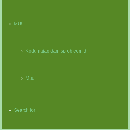
MUU
Kodumajapidamisprobleemid
Muu
Search for