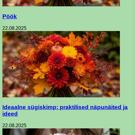
Pöök
22.08.2025
Ideaalne sügiskimp: praktilised näpunäited ja
ideed
22.08.2025